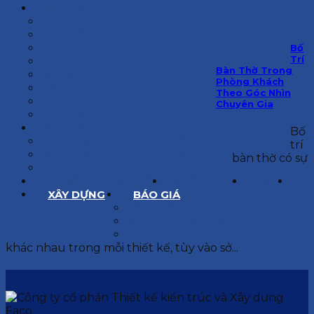
KIẾN TRÚC
BIỆT THỰ
NHÀ PHỐ
NỘI THẤT CĂN HỘ
Bố
Trí
NHA KHOA
Bàn Thờ Trong
CẢI TẠO, SỬA CHỮA
Phòng Khách
SPA, THẨM MỸ VIỆN
Theo Góc Nhìn
QUÁN ĂN, CAFE
Chuyên Gia
NHÀ XƯỞNG CÔNG NGHIỆP
BÁO GIÁ
Bố
BÁO GIÁ XÂY DỰNG PHẦN THÔ
trí
BÁO GIÁ XÂY DỰNG PHẦN HOÀN THIỆN
bàn thờ có sự
BÁO GIÁ THIẾT KẾ KIẾN TRÚC
CHIA SẺ KINH NGHIỆM
TUYỂN DỤNG
LIÊN HỆ
XÂY DỰNG
BÁO GIÁ
XÂY DỰNG PHẦN THÔ
XÂY DỰNG PHẦN HOÀN THIỆN
THIẾT KẾ KIẾN TRÚC
khác nhau trong mỗi thiết kế, tùy vào sở...