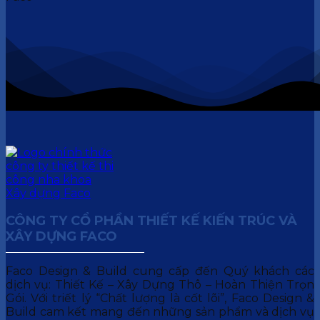
CÔNG TY CỔ PHẦN THIẾT KẾ KIẾN TRÚC VÀ
XÂY DỰNG FACO
Faco Design & Build cung cấp đến Quý khách các
dịch vụ: Thiết Kế – Xây Dựng Thô – Hoàn Thiện Trọn
Gói. Với triết lý “Chất lượng là cốt lõi”, Faco Design &
Build cam kết mang đến những sản phẩm và dịch vụ