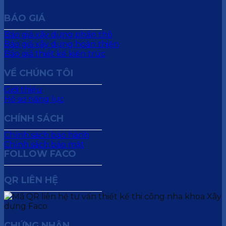
BÁO GIÁ
Báo giá xây dựng phần thô
Báo giá xây dựng hoàn thiện
Báo giá thiết kế kiến trúc
VỀ CHÚNG TÔI
Giới thiệu
Hồ sơ năng lực
CHÍNH SÁCH
Chính sách bảo hành
Chính sách bảo mật
FOLLOW FACO
QR LIÊN HỆ
CHỨNG NHẬN