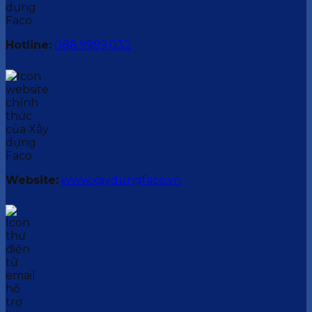
Hotline:
088.9999.032
Website:
www.xaydungfaco.vn