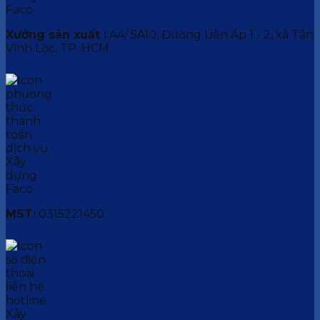
Xưởng sản xuất :
A4/ 5A10, Đường Liên Ấp 1 - 2, xã Tân
Vĩnh Lộc, TP. HCM.
MST:
0315221450