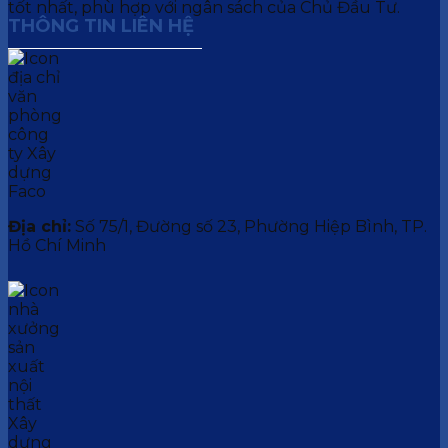
tốt nhất, phù hợp với ngân sách của Chủ Đầu Tư.
THÔNG TIN LIÊN HỆ
Địa chỉ:
Số 75/1, Đường số 23, Phường Hiệp Bình, TP.
Hồ Chí Minh