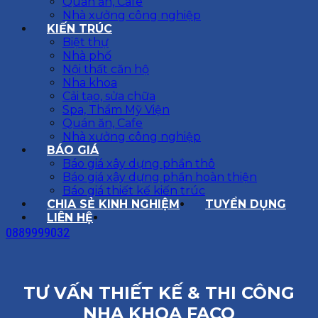
Quán ăn, Cafe
Nhà xưởng công nghiệp
KIẾN TRÚC
Biệt thự
Nhà phố
Nội thất căn hộ
Nha khoa
Cải tạo, sửa chữa
Spa, Thẩm Mỹ Viện
Quán ăn, Cafe
Nhà xưởng công nghiệp
BÁO GIÁ
Báo giá xây dựng phần thô
Báo giá xây dựng phần hoàn thiện
Báo giá thiết kế kiến trúc
CHIA SẺ KINH NGHIỆM
TUYỂN DỤNG
LIÊN HỆ
0889999032
TƯ VẤN THIẾT KẾ & THI CÔNG
NHA KHOA FACO