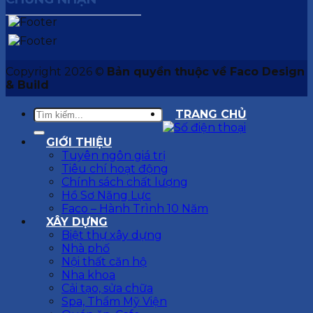
Copyright 2026 ©
Bản quyền thuộc về Faco Design
& Build
TRANG CHỦ
GIỚI THIỆU
Tuyên ngôn giá trị
Tiêu chí hoạt động
Chính sách chất lượng
Hồ Sơ Năng Lực
Faco – Hành Trình 10 Năm
XÂY DỰNG
Biệt thự xây dựng
Nhà phố
Nội thất căn hộ
Nha khoa
Cải tạo, sửa chữa
Spa, Thẩm Mỹ Viện