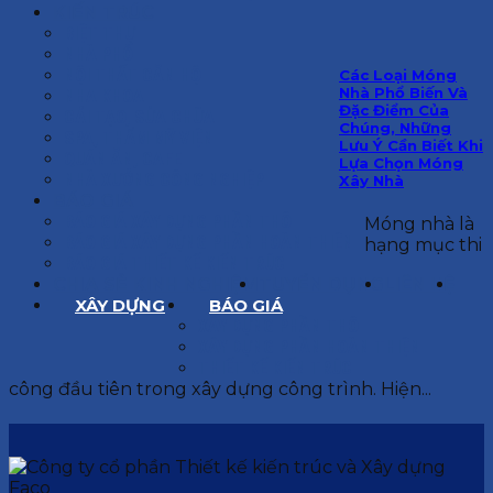
KIẾN TRÚC
BIỆT THỰ
NHÀ PHỐ
NỘI THẤT CĂN HỘ
Các Loại Móng
Nhà Phổ Biến Và
NHA KHOA
Đặc Điểm Của
CẢI TẠO, SỬA CHỮA
Chúng, Những
SPA, THẨM MỸ VIỆN
Lưu Ý Cần Biết Khi
QUÁN ĂN, CAFE
Lựa Chọn Móng
NHÀ XƯỞNG CÔNG NGHIỆP
Xây Nhà
BÁO GIÁ
BÁO GIÁ XÂY DỰNG PHẦN THÔ
Móng nhà là
BÁO GIÁ XÂY DỰNG PHẦN HOÀN THIỆN
hạng mục thi
BÁO GIÁ THIẾT KẾ KIẾN TRÚC
CHIA SẺ KINH NGHIỆM
TUYỂN DỤNG
LIÊN HỆ
XÂY DỰNG
BÁO GIÁ
XÂY DỰNG PHẦN THÔ
XÂY DỰNG PHẦN HOÀN THIỆN
THIẾT KẾ KIẾN TRÚC
công đầu tiên trong xây dựng công trình. Hiện...