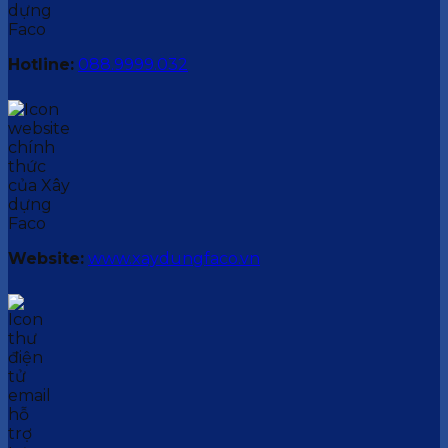
Hotline:
088.9999.032
Website:
www.xaydungfaco.vn