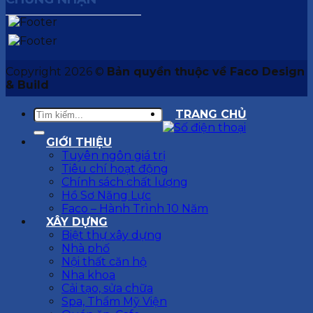
Copyright 2026 ©
Bản quyền thuộc về Faco Design
& Build
TRANG CHỦ
GIỚI THIỆU
Tuyên ngôn giá trị
Tiêu chí hoạt động
Chính sách chất lượng
Hồ Sơ Năng Lực
Faco – Hành Trình 10 Năm
XÂY DỰNG
Biệt thự xây dựng
Nhà phố
Nội thất căn hộ
Nha khoa
Cải tạo, sửa chữa
Spa, Thẩm Mỹ Viện