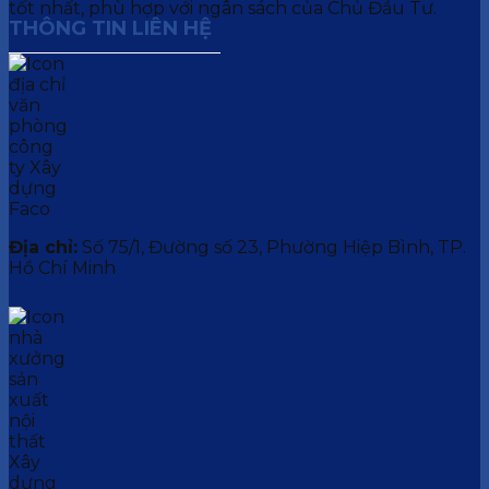
tốt nhất, phù hợp với ngân sách của Chủ Đầu Tư.
THÔNG TIN LIÊN HỆ
Địa chỉ:
Số 75/1, Đường số 23, Phường Hiệp Bình, TP.
Hồ Chí Minh