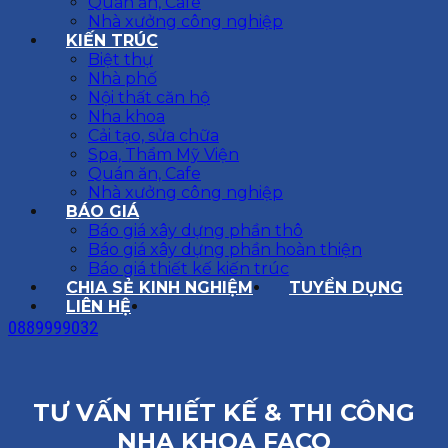
Quán ăn, Cafe
Nhà xưởng công nghiệp
KIẾN TRÚC
Biệt thự
Nhà phố
Nội thất căn hộ
Nha khoa
Cải tạo, sửa chữa
Spa, Thẩm Mỹ Viện
Quán ăn, Cafe
Nhà xưởng công nghiệp
BÁO GIÁ
Báo giá xây dựng phần thô
Báo giá xây dựng phần hoàn thiện
Báo giá thiết kế kiến trúc
CHIA SẺ KINH NGHIỆM
TUYỂN DỤNG
LIÊN HỆ
0889999032
TƯ VẤN THIẾT KẾ & THI CÔNG
NHA KHOA FACO