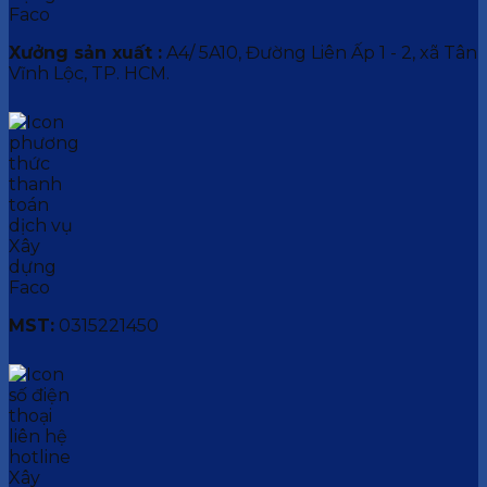
Xưởng sản xuất :
A4/ 5A10, Đường Liên Ấp 1 - 2, xã Tân
Vĩnh Lộc, TP. HCM.
MST:
0315221450