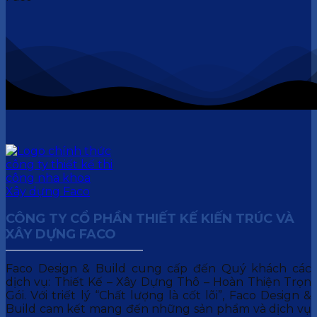
CÔNG TY CỔ PHẦN THIẾT KẾ KIẾN TRÚC VÀ
XÂY DỰNG FACO
Faco Design & Build cung cấp đến Quý khách các
dịch vụ: Thiết Kế – Xây Dựng Thô – Hoàn Thiện Trọn
Gói. Với triết lý “Chất lượng là cốt lõi”, Faco Design &
Build cam kết mang đến những sản phẩm và dịch vụ