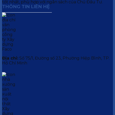
tốt nhất, phù hợp với ngân sách của Chủ Đầu Tư.
THÔNG TIN LIÊN HỆ
Địa chỉ:
Số 75/1, Đường số 23, Phường Hiệp Bình, TP.
Hồ Chí Minh