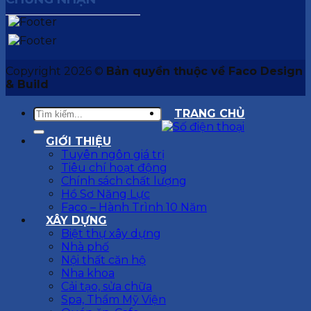
Copyright 2026 ©
Bản quyền thuộc về Faco Design
& Build
TRANG CHỦ
GIỚI THIỆU
Tuyên ngôn giá trị
Tiêu chí hoạt động
Chính sách chất lượng
Hồ Sơ Năng Lực
Faco – Hành Trình 10 Năm
XÂY DỰNG
Biệt thự xây dựng
Nhà phố
Nội thất căn hộ
Nha khoa
Cải tạo, sửa chữa
Spa, Thẩm Mỹ Viện