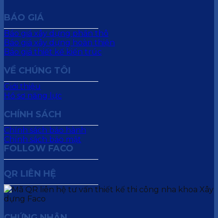
BÁO GIÁ
Báo giá xây dựng phần thô
Báo giá xây dựng hoàn thiện
Báo giá thiết kế kiến trúc
VỀ CHÚNG TÔI
Giới thiệu
Hồ sơ năng lực
CHÍNH SÁCH
Chính sách bảo hành
Chính sách bảo mật
FOLLOW FACO
QR LIÊN HỆ
CHỨNG NHẬN