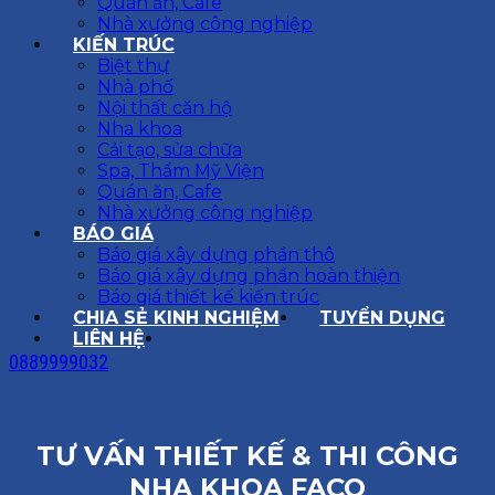
Quán ăn, Cafe
Nhà xưởng công nghiệp
KIẾN TRÚC
Biệt thự
Nhà phố
Nội thất căn hộ
Nha khoa
Cải tạo, sửa chữa
Spa, Thẩm Mỹ Viện
Quán ăn, Cafe
Nhà xưởng công nghiệp
BÁO GIÁ
Báo giá xây dựng phần thô
Báo giá xây dựng phần hoàn thiện
Báo giá thiết kế kiến trúc
CHIA SẺ KINH NGHIỆM
TUYỂN DỤNG
LIÊN HỆ
0889999032
TƯ VẤN THIẾT KẾ & THI CÔNG
NHA KHOA FACO