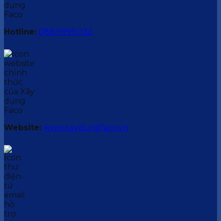
Hotline:
088.9999.032
Website:
www.xaydungfaco.vn