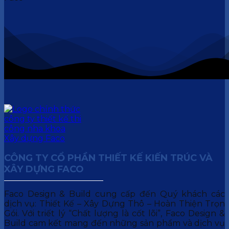
CÔNG TY CỔ PHẦN THIẾT KẾ KIẾN TRÚC VÀ
XÂY DỰNG FACO
Faco Design & Build cung cấp đến Quý khách các
dịch vụ: Thiết Kế – Xây Dựng Thô – Hoàn Thiện Trọn
Gói. Với triết lý “Chất lượng là cốt lõi”, Faco Design &
Build cam kết mang đến những sản phẩm và dịch vụ