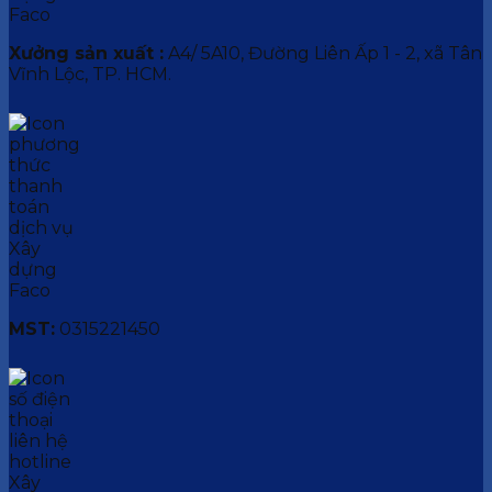
Xưởng sản xuất :
A4/ 5A10, Đường Liên Ấp 1 - 2, xã Tân
Vĩnh Lộc, TP. HCM.
MST:
0315221450