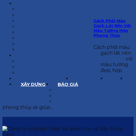
KIẾN TRÚC
BIỆT THỰ
NHÀ PHỐ
NỘI THẤT CĂN HỘ
Cách Phối Màu
Gạch Lát Nền Với
NHA KHOA
Màu Tường Hợp
CẢI TẠO, SỬA CHỮA
Phong Thủy
SPA, THẨM MỸ VIỆN
QUÁN ĂN, CAFE
Cách phối màu
NHÀ XƯỞNG CÔNG NGHIỆP
gạch lát nền
BÁO GIÁ
với
BÁO GIÁ XÂY DỰNG PHẦN THÔ
màu tường
BÁO GIÁ XÂY DỰNG PHẦN HOÀN THIỆN
đẹp, hợp
BÁO GIÁ THIẾT KẾ KIẾN TRÚC
CHIA SẺ KINH NGHIỆM
TUYỂN DỤNG
LIÊN HỆ
XÂY DỰNG
BÁO GIÁ
XÂY DỰNG PHẦN THÔ
XÂY DỰNG PHẦN HOÀN THIỆN
THIẾT KẾ KIẾN TRÚC
phong thủy sẽ giúp...