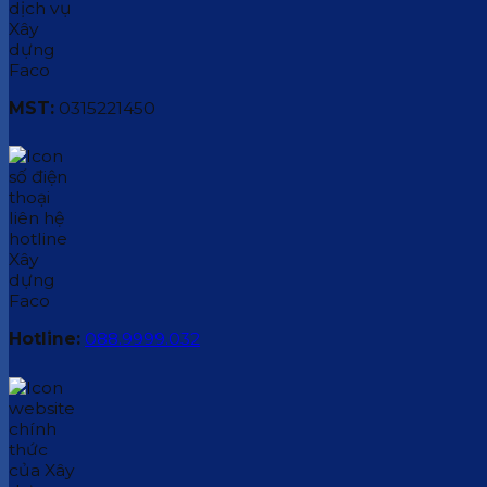
MST:
0315221450
Hotline:
088.9999.032