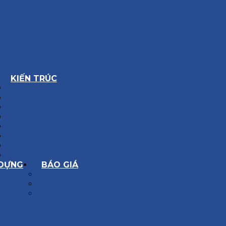
KIẾN TRÚC
BIỆT THỰ
NHÀ PHỐ
NỘI THẤT CĂN HỘ
NHA KHOA
CẢI TẠO, SỬA CHỮA
SPA, THẨM MỸ VIỆN
QUÁN ĂN, CAFE
NHÀ XƯỞNG CÔNG NGHIỆP
 DỰNG
BÁO GIÁ
XÂY DỰNG PHẦN THÔ
XÂY DỰNG PHẦN HOÀN THIỆN
THIẾT KẾ KIẾN TRÚC