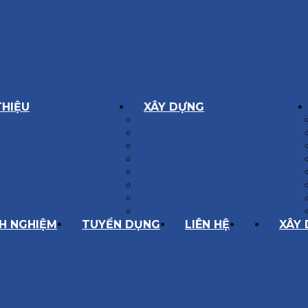
THIỆU
XÂY DỰNG
GÔN GIÁ TRỊ
BIỆT THỰ XÂY DỰNG
Í HOẠT ĐỘNG
NHÀ PHỐ
SÁCH CHẤT LƯỢNG
NỘI THẤT CĂN HỘ
ĂNG LỰC
NHA KHOA
HÀNH TRÌNH 10 NĂM
CẢI TẠO, SỬA CHỮA
SPA, THẨM MỸ VIỆN
QUÁN ĂN, CAFE
NHÀ XƯỞNG CÔNG NGHIỆP
NH NGHIỆM
TUYỂN DỤNG
LIÊN HỆ
XÂY