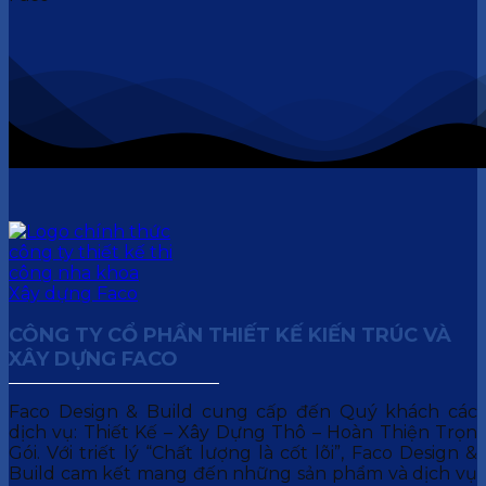
CÔNG TY CỔ PHẦN THIẾT KẾ KIẾN TRÚC VÀ
XÂY DỰNG FACO
Faco Design & Build cung cấp đến Quý khách các
dịch vụ: Thiết Kế – Xây Dựng Thô – Hoàn Thiện Trọn
Gói. Với triết lý “Chất lượng là cốt lõi”, Faco Design &
Build cam kết mang đến những sản phẩm và dịch vụ