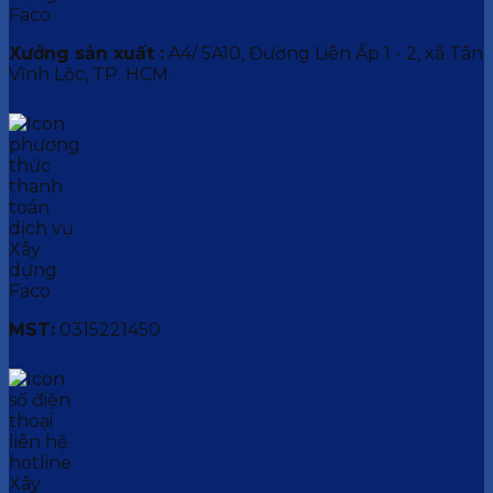
Xưởng sản xuất :
A4/ 5A10, Đường Liên Ấp 1 - 2, xã Tân
Vĩnh Lộc, TP. HCM.
MST:
0315221450