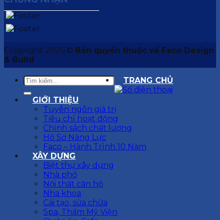
Copyright 2026 ©
Bản quyền thuộc về Faco Design
& Build
TRANG CHỦ
GIỚI THIỆU
Tuyên ngôn giá trị
Tiêu chí hoạt động
Chính sách chất lượng
Hồ Sơ Năng Lực
Faco – Hành Trình 10 Năm
XÂY DỰNG
Biệt thự xây dựng
Nhà phố
Nội thất căn hộ
Nha khoa
Cải tạo, sửa chữa
Spa, Thẩm Mỹ Viện