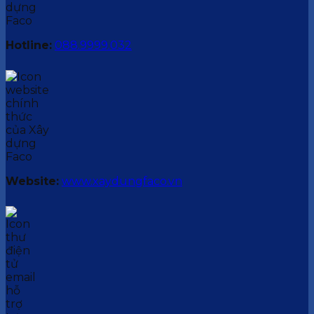
Hotline:
088.9999.032
Website:
www.xaydungfaco.vn