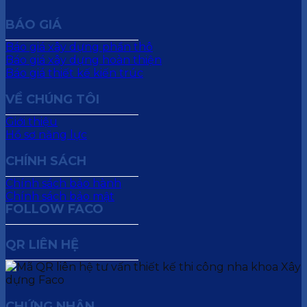
BÁO GIÁ
Báo giá xây dựng phần thô
Báo giá xây dựng hoàn thiện
Báo giá thiết kế kiến trúc
VỀ CHÚNG TÔI
Giới thiệu
Hồ sơ năng lực
CHÍNH SÁCH
Chính sách bảo hành
Chính sách bảo mật
FOLLOW FACO
QR LIÊN HỆ
CHỨNG NHẬN