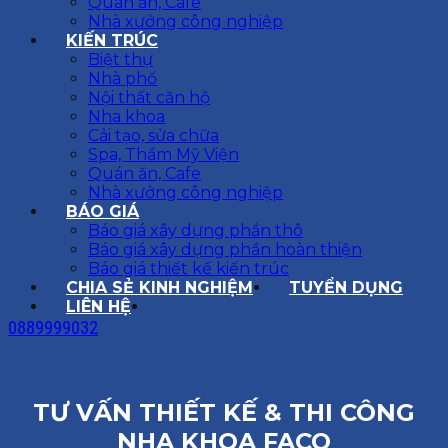
Quán ăn, Cafe
Nhà xưởng công nghiệp
KIẾN TRÚC
Biệt thự
Nhà phố
Nội thất căn hộ
Nha khoa
Cải tạo, sửa chữa
Spa, Thẩm Mỹ Viện
Quán ăn, Cafe
Nhà xưởng công nghiệp
BÁO GIÁ
Báo giá xây dựng phần thô
Báo giá xây dựng phần hoàn thiện
Báo giá thiết kế kiến trúc
CHIA SẺ KINH NGHIỆM
TUYỂN DỤNG
LIÊN HỆ
0889999032
TƯ VẤN THIẾT KẾ & THI CÔNG
NHA KHOA FACO