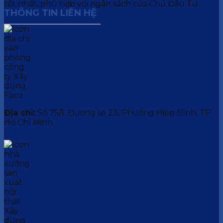
tốt nhất, phù hợp với ngân sách của Chủ Đầu Tư.
THÔNG TIN LIÊN HỆ
Địa chỉ:
Số 75/1, Đường số 23, Phường Hiệp Bình, TP.
Hồ Chí Minh