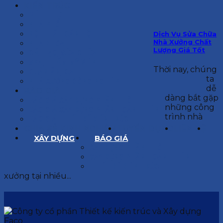
KIẾN TRÚC
BIỆT THỰ
NHÀ PHỐ
NỘI THẤT CĂN HỘ
Dịch Vụ Sửa Chữa
Nhà Xưởng Chất
NHA KHOA
Lượng Giá Tốt
CẢI TẠO, SỬA CHỮA
SPA, THẨM MỸ VIỆN
Thời nay, chúng
QUÁN ĂN, CAFE
ta
NHÀ XƯỞNG CÔNG NGHIỆP
dễ
BÁO GIÁ
dàng bắt gặp
BÁO GIÁ XÂY DỰNG PHẦN THÔ
những công
BÁO GIÁ XÂY DỰNG PHẦN HOÀN THIỆN
trình nhà
BÁO GIÁ THIẾT KẾ KIẾN TRÚC
CHIA SẺ KINH NGHIỆM
TUYỂN DỤNG
LIÊN HỆ
XÂY DỰNG
BÁO GIÁ
XÂY DỰNG PHẦN THÔ
XÂY DỰNG PHẦN HOÀN THIỆN
THIẾT KẾ KIẾN TRÚC
xưởng tại nhiều...