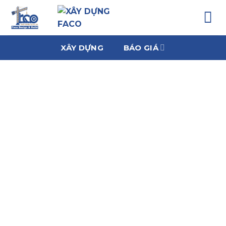
Chuyển
đến
nội
dung
XÂY DỰNG
BÁO GIÁ