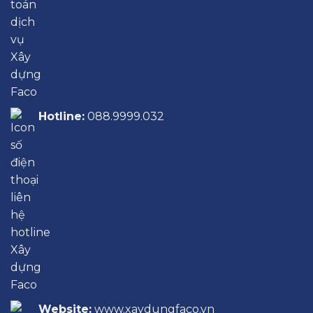
Hotline:
088.9999.032
Website:
www.xaydungfaco.vn