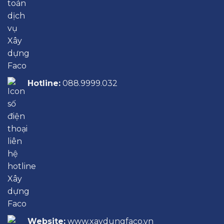
Hotline:
088.9999.032
Website:
www.xaydungfaco.vn