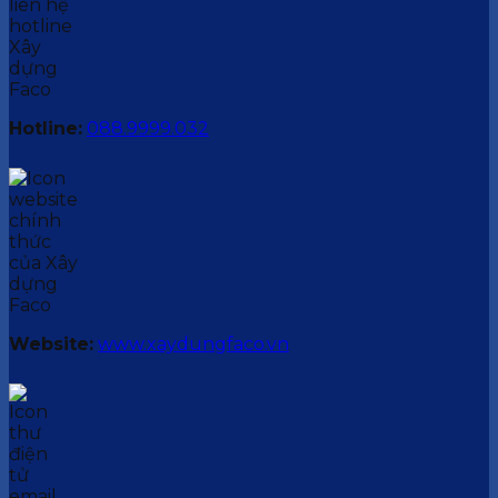
Hotline:
088.9999.032
Website:
www.xaydungfaco.vn