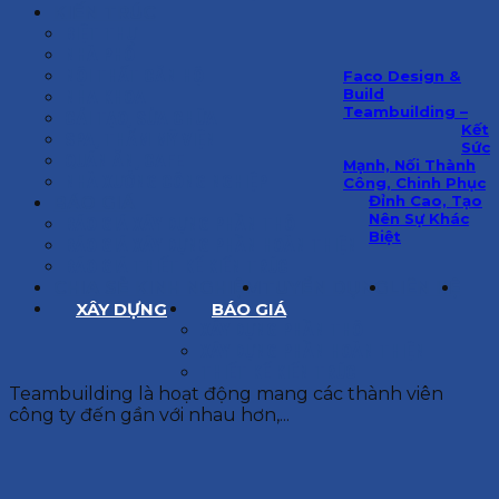
KIẾN TRÚC
BIỆT THỰ
NHÀ PHỐ
NỘI THẤT CĂN HỘ
Faco Design &
Build
NHA KHOA
Teambuilding –
CẢI TẠO, SỬA CHỮA
Kết
SPA, THẨM MỸ VIỆN
Sức
QUÁN ĂN, CAFE
Mạnh, Nối Thành
NHÀ XƯỞNG CÔNG NGHIỆP
Công, Chinh Phục
Đỉnh Cao, Tạo
BÁO GIÁ
Nên Sự Khác
BÁO GIÁ XÂY DỰNG PHẦN THÔ
Biệt
BÁO GIÁ XÂY DỰNG PHẦN HOÀN THIỆN
BÁO GIÁ THIẾT KẾ KIẾN TRÚC
CHIA SẺ KINH NGHIỆM
TUYỂN DỤNG
LIÊN HỆ
XÂY DỰNG
BÁO GIÁ
XÂY DỰNG PHẦN THÔ
XÂY DỰNG PHẦN HOÀN THIỆN
THIẾT KẾ KIẾN TRÚC
Teambuilding là hoạt động mang các thành viên
công ty đến gần với nhau hơn,...