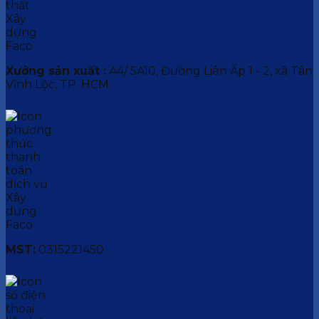
Xưởng sản xuất :
A4/ 5A10, Đường Liên Ấp 1 - 2, xã Tân
Vĩnh Lộc, TP. HCM.
MST:
0315221450