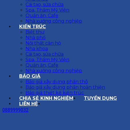
Cải tạo, sửa chữa
Spa, Thẩm Mỹ Viện
Quán ăn, Cafe
Nhà xưởng công nghiệp
KIẾN TRÚC
Biệt thự
Nhà phố
Nội thất căn hộ
Nha khoa
Cải tạo, sửa chữa
Spa, Thẩm Mỹ Viện
Quán ăn, Cafe
Nhà xưởng công nghiệp
BÁO GIÁ
Báo giá xây dựng phần thô
Báo giá xây dựng phần hoàn thiện
Báo giá thiết kế kiến trúc
CHIA SẺ KINH NGHIỆM
TUYỂN DỤNG
LIÊN HỆ
0889999032