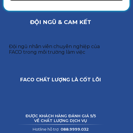
ĐỘI NGŨ & CAM KẾT
Đội ngũ nhân viên chuyên nghiệp của
FACO trong môi trường làm việc
FACO CHẤT LƯỢNG LÀ CỐT LÕI
ĐƯỢC KHÁCH HÀNG ĐÁNH GIÁ 5/5
VỀ CHẤT LƯỢNG DỊCH VỤ
Hotline hỗ trợ:
088.9999.032