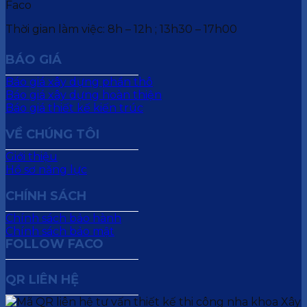
Thời gian làm việc: 8h – 12h ; 13h30 – 17h00
BÁO GIÁ
Báo giá xây dựng phần thô
Báo giá xây dựng hoàn thiện
Báo giá thiết kế kiến trúc
VỀ CHÚNG TÔI
Giới thiệu
Hồ sơ năng lực
CHÍNH SÁCH
Chính sách bảo hành
Chính sách bảo mật
FOLLOW FACO
QR LIÊN HỆ