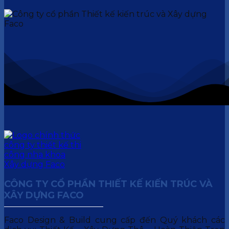
CÔNG TY CỔ PHẦN THIẾT KẾ KIẾN TRÚC VÀ
XÂY DỰNG FACO
Faco Design & Build cung cấp đến Quý khách các