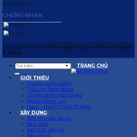
CHỨNG NHẬN
Copyright 2026 ©
Bản quyền thuộc về Faco Design
& Build
TRANG CHỦ
GIỚI THIỆU
Tuyên ngôn giá trị
Tiêu chí hoạt động
Chính sách chất lượng
Hồ Sơ Năng Lực
Faco – Hành Trình 10 Năm
XÂY DỰNG
Biệt thự xây dựng
Nhà phố
Nội thất căn hộ
Nha khoa