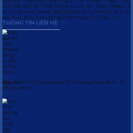
dịch vụ: Thiết Kế – Xây Dựng Thô – Hoàn Thiện Trọn
Gói. Với triết lý “Chất lượng là cốt lõi”, Faco Design &
Build cam kết mang đến những sản phẩm và dịch vụ
tốt nhất, phù hợp với ngân sách của Chủ Đầu Tư.
THÔNG TIN LIÊN HỆ
Địa chỉ:
Số 75/1, Đường số 23, Phường Hiệp Bình, TP.
Hồ Chí Minh