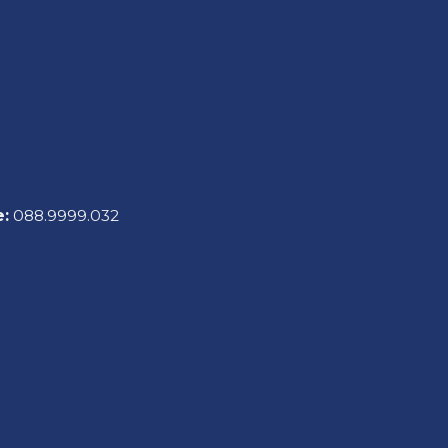
e:
088.9999.032