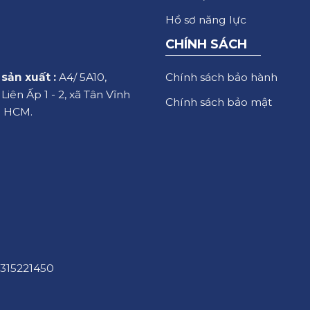
Hồ sơ năng lực
CHÍNH SÁCH
Chính sách bảo hành
sản xuất :
A4/ 5A10,
iên Ấp 1 - 2, xã Tân Vĩnh
Chính sách bảo mật
. HCM.
315221450