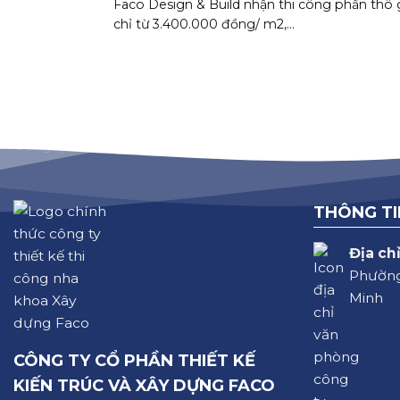
Faco Design & Build nhận thi công phần thô 
chỉ từ 3.400.000 đồng/ m2,...
THÔNG TI
Địa chỉ
Phường
Minh
CÔNG TY CỔ PHẦN THIẾT KẾ
KIẾN TRÚC VÀ XÂY DỰNG FACO