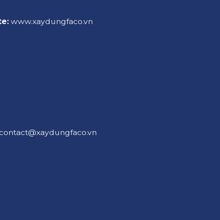
e:
www.xaydungfaco.vn
contact@xaydungfaco.vn