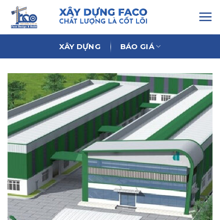
Chuyển
đến
nội
dung
XÂY DỰNG
BÁO GIÁ