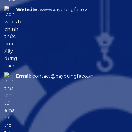
Website:
www.xaydungfaco.vn
Email:
contact@xaydungfaco.vn