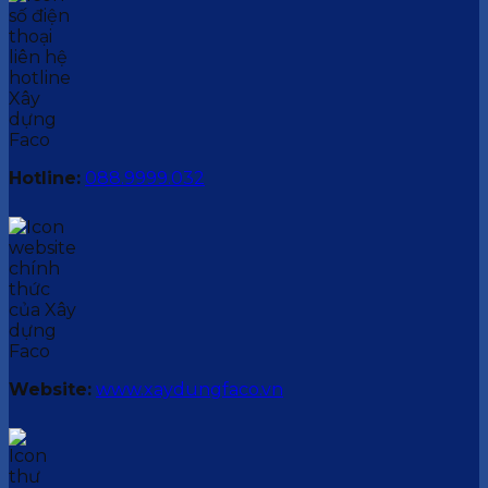
Hotline:
088.9999.032
Website:
www.xaydungfaco.vn