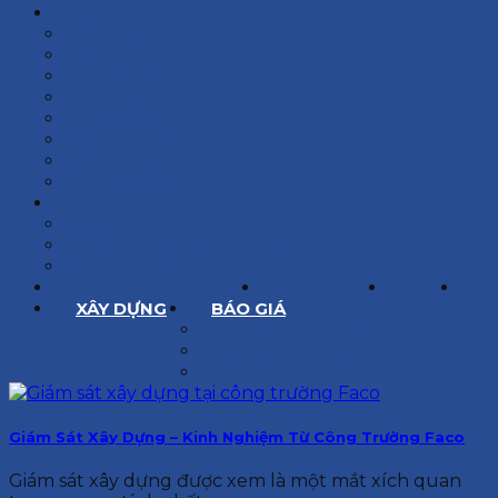
KIẾN TRÚC
BIỆT THỰ
NHÀ PHỐ
NỘI THẤT CĂN HỘ
NHA KHOA
CẢI TẠO, SỬA CHỮA
SPA, THẨM MỸ VIỆN
QUÁN ĂN, CAFE
NHÀ XƯỞNG CÔNG NGHIỆP
BÁO GIÁ
BÁO GIÁ XÂY DỰNG PHẦN THÔ
BÁO GIÁ XÂY DỰNG PHẦN HOÀN THIỆN
BÁO GIÁ THIẾT KẾ KIẾN TRÚC
CHIA SẺ KINH NGHIỆM
TUYỂN DỤNG
LIÊN HỆ
XÂY DỰNG
BÁO GIÁ
XÂY DỰNG PHẦN THÔ
XÂY DỰNG PHẦN HOÀN THIỆN
THIẾT KẾ KIẾN TRÚC
Giám Sát Xây Dựng – Kinh Nghiệm Từ Công Trường Faco
Giám sát xây dựng được xem là một mắt xích quan