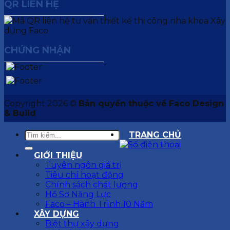
QR LIÊN HỆ
CHỨNG NHẬN
Copyright 2026 ©
Bản quyền thuộc về Faco Design
& Build
TRANG CHỦ
GIỚI THIỆU
Tuyên ngôn giá trị
Tiêu chí hoạt động
Chính sách chất lượng
Hồ Sơ Năng Lực
Faco – Hành Trình 10 Năm
XÂY DỰNG
Biệt thự xây dựng