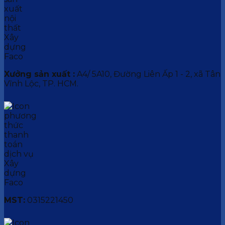
Xưởng sản xuất :
A4/ 5A10, Đường Liên Ấp 1 - 2, xã Tân
Vĩnh Lộc, TP. HCM.
MST:
0315221450