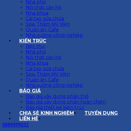
Nhà phố
Nội thất căn hộ
Nha khoa
Cải tạo, sửa chữa
Spa, Thẩm Mỹ Viện
Quán ăn, Cafe
Nhà xưởng công nghiệp
KIẾN TRÚC
Biệt thự
Nhà phố
Nội thất căn hộ
Nha khoa
Cải tạo, sửa chữa
Spa, Thẩm Mỹ Viện
Quán ăn, Cafe
Nhà xưởng công nghiệp
BÁO GIÁ
Báo giá xây dựng phần thô
Báo giá xây dựng phần hoàn thiện
Báo giá thiết kế kiến trúc
CHIA SẺ KINH NGHIỆM
TUYỂN DỤNG
LIÊN HỆ
0889999032