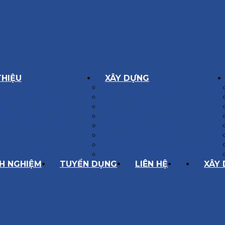
THIỆU
XÂY DỰNG
GÔN GIÁ TRỊ
BIỆT THỰ XÂY DỰNG
Í HOẠT ĐỘNG
NHÀ PHỐ
SÁCH CHẤT LƯỢNG
NỘI THẤT CĂN HỘ
ĂNG LỰC
NHA KHOA
HÀNH TRÌNH 10 NĂM
CẢI TẠO, SỬA CHỮA
SPA, THẨM MỸ VIỆN
QUÁN ĂN, CAFE
NHÀ XƯỞNG CÔNG NGHIỆP
NH NGHIỆM
TUYỂN DỤNG
LIÊN HỆ
XÂY