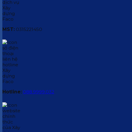
MST:
0315221450
Hotline:
088.9999.032