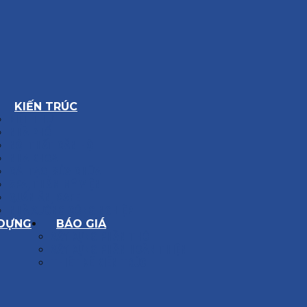
KIẾN TRÚC
BIỆT THỰ
NHÀ PHỐ
NỘI THẤT CĂN HỘ
NHA KHOA
CẢI TẠO, SỬA CHỮA
SPA, THẨM MỸ VIỆN
QUÁN ĂN, CAFE
NHÀ XƯỞNG CÔNG NGHIỆP
 DỰNG
BÁO GIÁ
XÂY DỰNG PHẦN THÔ
XÂY DỰNG PHẦN HOÀN THIỆN
THIẾT KẾ KIẾN TRÚC