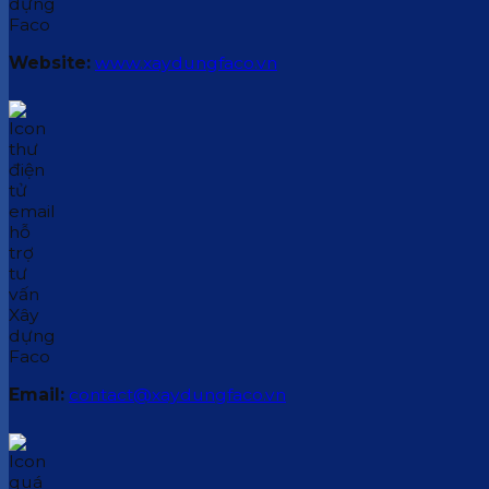
Website:
www.xaydungfaco.vn
Email:
contact@xaydungfaco.vn