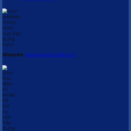
Website:
www.xaydungfaco.vn