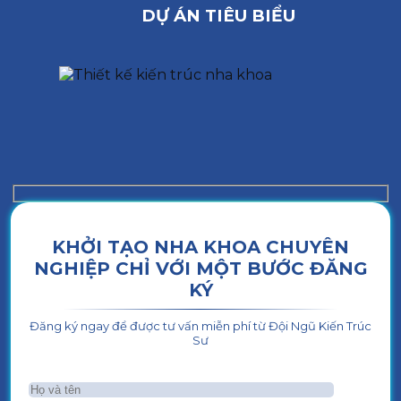
DỰ ÁN TIÊU BIỂU
KHỞI TẠO NHA KHOA CHUYÊN
NGHIỆP CHỈ VỚI MỘT BƯỚC ĐĂNG
KÝ
Đăng ký ngay để được tư vấn miễn phí từ Đội Ngũ Kiến Trúc
Sư