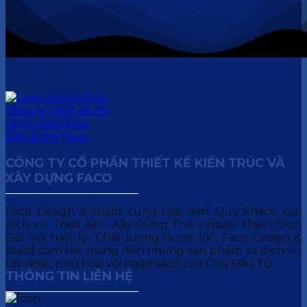
CÔNG TY CỔ PHẦN THIẾT KẾ KIẾN TRÚC VÀ
XÂY DỰNG FACO
Faco Design & Build cung cấp đến Quý khách các
dịch vụ: Thiết Kế – Xây Dựng Thô – Hoàn Thiện Trọn
Gói. Với triết lý “Chất lượng là cốt lõi”, Faco Design &
Build cam kết mang đến những sản phẩm và dịch vụ
tốt nhất, phù hợp với ngân sách của Chủ Đầu Tư.
THÔNG TIN LIÊN HỆ