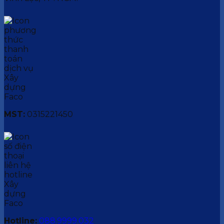
MST:
0315221450
Hotline:
088.9999.032