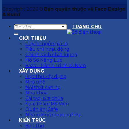
Copyright 2026 ©
Bản quyền thuộc về Faco Design
& Build
TRANG CHỦ
GIỚI THIỆU
Tuyên ngôn giá trị
Tiêu chí hoạt động
Chính sách chất lượng
Hồ Sơ Năng Lực
Faco – Hành Trình 10 Năm
XÂY DỰNG
Biệt thự xây dựng
Nhà phố
Nội thất căn hộ
Nha khoa
Cải tạo, sửa chữa
Spa, Thẩm Mỹ Viện
Quán ăn, Cafe
Nhà xưởng công nghiệp
KIẾN TRÚC
Biệt thự