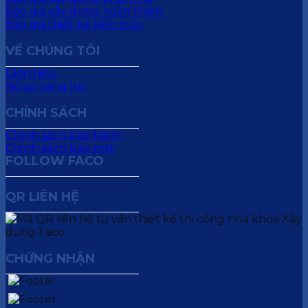
Báo giá xây dựng hoàn thiện
Báo giá thiết kế kiến trúc
VỀ CHÚNG TÔI
Giới thiệu
Hồ sơ năng lực
CHÍNH SÁCH
Chính sách bảo hành
Chính sách bảo mật
FOLLOW FACO
QR LIÊN HỆ
CHỨNG NHẬN