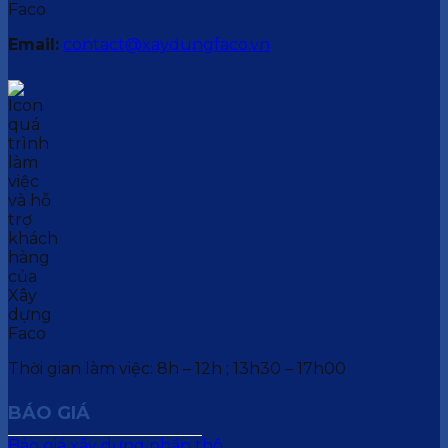
Email:
contact@xaydungfaco.vn
Thời gian làm việc: 8h – 12h ; 13h30 – 17h00
BÁO GIÁ
Báo giá xây dựng phần thô