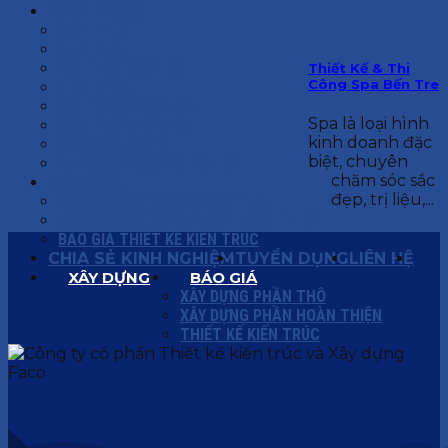
KIẾN TRÚC
BIỆT THỰ
NHÀ PHỐ
NỘI THẤT CĂN HỘ
Thiết Kế & Thi
Công Spa Bến Tre
NHA KHOA
CẢI TẠO, SỬA CHỮA
Spa là loại hình
SPA, THẨM MỸ VIỆN
kinh doanh đặc
QUÁN ĂN, CAFE
biệt, chuyên
NHÀ XƯỞNG CÔNG NGHIỆP
chăm sóc sắc
BÁO GIÁ
đẹp, trị liệu,...
BÁO GIÁ XÂY DỰNG PHẦN THÔ
BÁO GIÁ XÂY DỰNG PHẦN HOÀN THIỆN
BÁO GIÁ THIẾT KẾ KIẾN TRÚC
CHIA SẺ KINH NGHIỆM
TUYỂN DỤNG
LIÊN HỆ
XÂY DỰNG
BÁO GIÁ
XÂY DỰNG PHẦN THÔ
XÂY DỰNG PHẦN HOÀN THIỆN
THIẾT KẾ KIẾN TRÚC