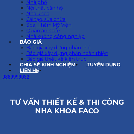
Nhà phố
Nội thất căn hộ
Nha khoa
Cải tạo, sửa chữa
Spa, Thẩm Mỹ Viện
Quán ăn, Cafe
Nhà xưởng công nghiệp
BÁO GIÁ
Báo giá xây dựng phần thô
Báo giá xây dựng phần hoàn thiện
Báo giá thiết kế kiến trúc
CHIA SẺ KINH NGHIỆM
TUYỂN DỤNG
LIÊN HỆ
0889999032
TƯ VẤN THIẾT KẾ & THI CÔNG
NHA KHOA FACO