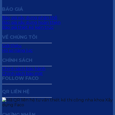
BÁO GIÁ
Báo giá xây dựng phần thô
Báo giá xây dựng hoàn thiện
Báo giá thiết kế kiến trúc
VỀ CHÚNG TÔI
Giới thiệu
Hồ sơ năng lực
CHÍNH SÁCH
Chính sách bảo hành
Chính sách bảo mật
FOLLOW FACO
QR LIÊN HỆ
CHỨNG NHẬN