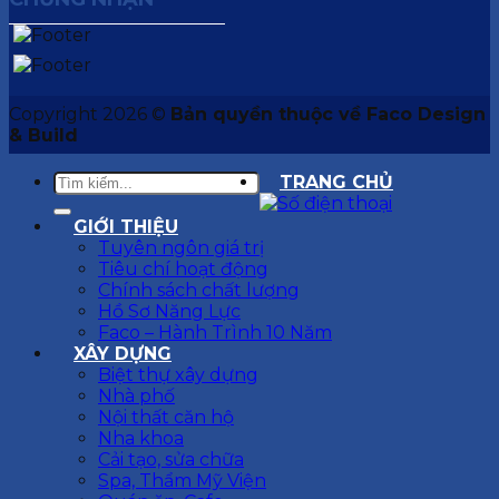
Copyright 2026 ©
Bản quyền thuộc về Faco Design
& Build
TRANG CHỦ
GIỚI THIỆU
Tuyên ngôn giá trị
Tiêu chí hoạt động
Chính sách chất lượng
Hồ Sơ Năng Lực
Faco – Hành Trình 10 Năm
XÂY DỰNG
Biệt thự xây dựng
Nhà phố
Nội thất căn hộ
Nha khoa
Cải tạo, sửa chữa
Spa, Thẩm Mỹ Viện