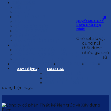
KIẾN TRÚC
BIỆT THỰ
NHÀ PHỐ
NỘI THẤT CĂN HỘ
Bí
Quyết Mua Ghế
NHA KHOA
Sofa Phù Hợp
CẢI TẠO, SỬA CHỮA
Nhất
SPA, THẨM MỸ VIỆN
QUÁN ĂN, CAFE
Ghế sofa là vật
NHÀ XƯỞNG CÔNG NGHIỆP
dụng nội
BÁO GIÁ
thất được
BÁO GIÁ XÂY DỰNG PHẦN THÔ
nhiều gia chủ
BÁO GIÁ XÂY DỰNG PHẦN HOÀN THIỆN
sử
BÁO GIÁ THIẾT KẾ KIẾN TRÚC
CHIA SẺ KINH NGHIỆM
TUYỂN DỤNG
LIÊN HỆ
XÂY DỰNG
BÁO GIÁ
XÂY DỰNG PHẦN THÔ
XÂY DỰNG PHẦN HOÀN THIỆN
THIẾT KẾ KIẾN TRÚC
dụng hiện nay....