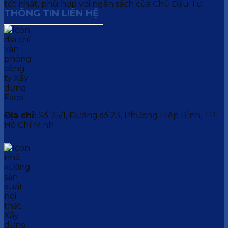
tốt nhất, phù hợp với ngân sách của Chủ Đầu Tư.
THÔNG TIN LIÊN HỆ
Địa chỉ:
Số 75/1, Đường số 23, Phường Hiệp Bình, TP.
Hồ Chí Minh