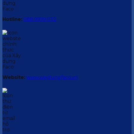
Hotline:
088.9999.032
Website:
www.xaydungfaco.vn