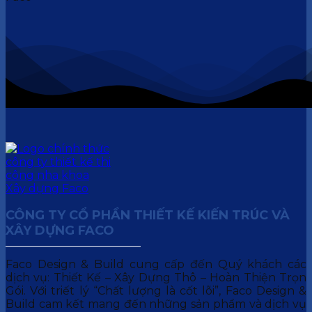
CÔNG TY CỔ PHẦN THIẾT KẾ KIẾN TRÚC VÀ
XÂY DỰNG FACO
Faco Design & Build cung cấp đến Quý khách các
dịch vụ: Thiết Kế – Xây Dựng Thô – Hoàn Thiện Trọn
Gói. Với triết lý “Chất lượng là cốt lõi”, Faco Design &
Build cam kết mang đến những sản phẩm và dịch vụ