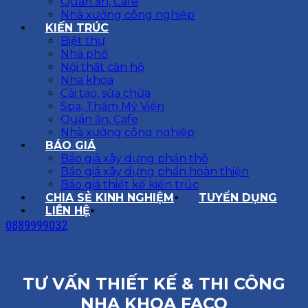
Quán ăn, Cafe
Nhà xưởng công nghiệp
KIẾN TRÚC
Biệt thự
Nhà phố
Nội thất căn hộ
Nha khoa
Cải tạo, sửa chữa
Spa, Thẩm Mỹ Viện
Quán ăn, Cafe
Nhà xưởng công nghiệp
BÁO GIÁ
Báo giá xây dựng phần thô
Báo giá xây dựng phần hoàn thiện
Báo giá thiết kế kiến trúc
CHIA SẺ KINH NGHIỆM
TUYỂN DỤNG
LIÊN HỆ
0889999032
TƯ VẤN THIẾT KẾ & THI CÔNG
NHA KHOA FACO