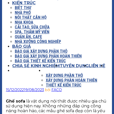
KIẾN TRÚC
BIỆT THỰ
NHÀ PHỐ
NỘI THẤT CĂN HỘ
NHA KHOA
CẢI TẠO, SỬA CHỮA
SPA, THẨM MỸ VIỆN
QUÁN ĂN, CAFE
NHÀ XƯỞNG CÔNG NGHIỆP
BÁO GIÁ
BÁO GIÁ XÂY DỰNG PHẦN THÔ
BÁO GIÁ XÂY DỰNG PHẦN HOÀN THIỆN
BÁO GIÁ THIẾT KẾ KIẾN TRÚC
CHIA SẺ KINH NGHIỆM
TUYỂN DỤNG
LIÊN HỆ
XÂY DỰNG
BÁO GIÁ
XÂY DỰNG PHẦN THÔ
XÂY DỰNG PHẦN HOÀN THIỆN
THIẾT KẾ KIẾN TRÚC
15/12/2022
19/08/2023
bởi
FACO
Ghế sofa
là vật dụng nội thất được nhiều gia chủ
sử dụng hiện nay. Không những đáp ứng công
năng hoàn hảo, các mẫu ghế sofa đẹp còn là yếu