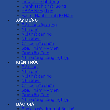
Tiêu chí hoạt động
Chính sách chất lượng
Hồ Sơ Năng Lực
Faco – Hành Trình 10 Năm
XÂY DỰNG
Biệt thự xây dựng
Nhà phố
Nội thất căn hộ
Nha khoa
Cải tạo, sửa chữa
Spa, Thẩm Mỹ Viện
Quán ăn, Cafe
Nhà xưởng công nghiệp
KIẾN TRÚC
Biệt thự
Nhà phố
Nội thất căn hộ
Nha khoa
Cải tạo, sửa chữa
Spa, Thẩm Mỹ Viện
Quán ăn, Cafe
Nhà xưởng công nghiệp
BÁO GIÁ
Báo giá xây dựng phần thô