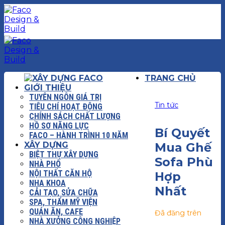
Chuyển
đến
nội
dung
TRANG CHỦ
GIỚI THIỆU
TUYÊN NGÔN GIÁ TRỊ
Tin tức
TIÊU CHÍ HOẠT ĐỘNG
CHÍNH SÁCH CHẤT LƯỢNG
HỒ SƠ NĂNG LỰC
Bí Quyết
FACO – HÀNH TRÌNH 10 NĂM
XÂY DỰNG
Mua Ghế
BIỆT THỰ XÂY DỰNG
Sofa Phù
NHÀ PHỐ
NỘI THẤT CĂN HỘ
Hợp
NHA KHOA
Nhất
CẢI TẠO, SỬA CHỮA
SPA, THẨM MỸ VIỆN
QUÁN ĂN, CAFE
Đã đăng trên
NHÀ XƯỞNG CÔNG NGHIỆP