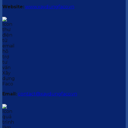
Website:
www.xaydungfaco.vn
Email:
contact@xaydungfaco.vn