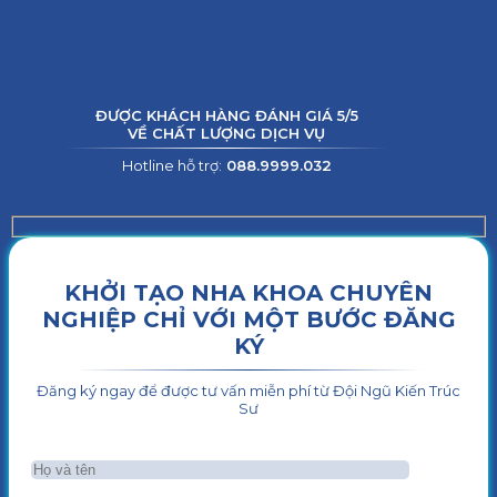
ĐƯỢC KHÁCH HÀNG ĐÁNH GIÁ 5/5
VỀ CHẤT LƯỢNG DỊCH VỤ
Hotline hỗ trợ:
088.9999.032
KHỞI TẠO NHA KHOA CHUYÊN
NGHIỆP CHỈ VỚI MỘT BƯỚC ĐĂNG
KÝ
Đăng ký ngay để được tư vấn miễn phí từ Đội Ngũ Kiến Trúc
Sư