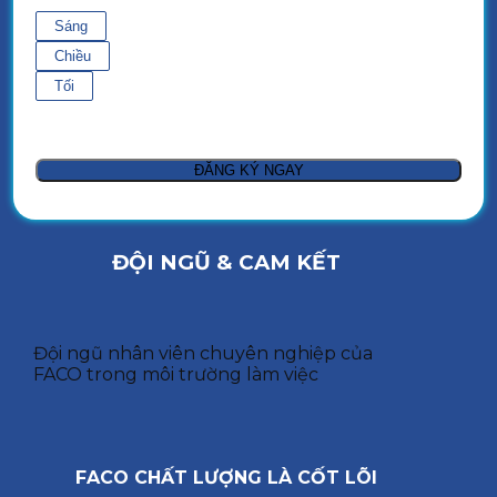
Sáng
Chiều
Tối
ĐỘI NGŨ & CAM KẾT
Đội ngũ nhân viên chuyên nghiệp của
FACO trong môi trường làm việc
FACO CHẤT LƯỢNG LÀ CỐT LÕI