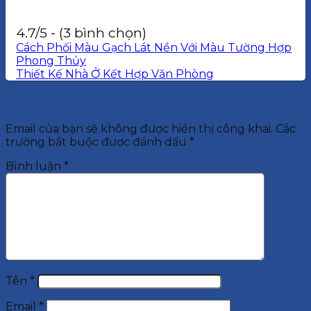
4.7/5 - (3 bình chọn)
Cách Phối Màu Gạch Lát Nền Với Màu Tường Hợp
Phong Thủy
Thiết Kế Nhà Ở Kết Hợp Văn Phòng
Để lại một bình luận
Email của bạn sẽ không được hiển thị công khai.
Các
trường bắt buộc được đánh dấu
*
Bình luận
*
Tên
*
Email
*