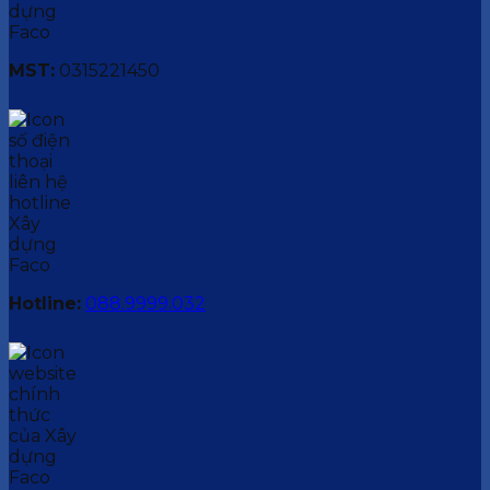
MST:
0315221450
Hotline:
088.9999.032