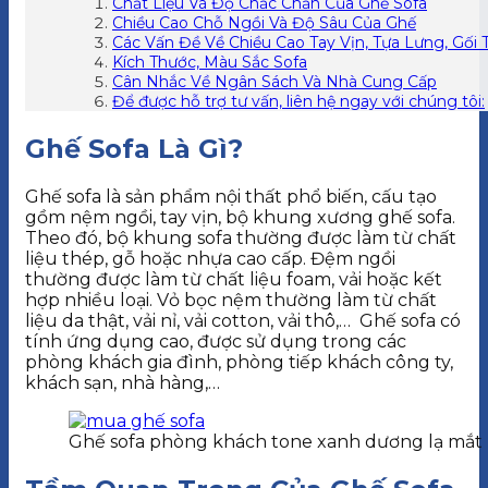
Chất Liệu Và Độ Chắc Chắn Của Ghế Sofa
Chiều Cao Chỗ Ngồi Và Độ Sâu Của Ghế
Các Vấn Đề Về Chiều Cao Tay Vịn, Tựa Lưng, Gối 
Kích Thước, Màu Sắc Sofa
Cân Nhắc Về Ngân Sách Và Nhà Cung Cấp
Để được hỗ trợ tư vấn, liên hệ ngay với chúng tôi:
Ghế Sofa Là Gì?
Ghế sofa là sản phẩm nội thất phổ biến, cấu tạo
gồm nệm ngồi, tay vịn, bộ khung xương ghế sofa.
Theo đó, bộ khung sofa thường được làm từ chất
liệu thép, gỗ hoặc nhựa cao cấp. Đệm ngồi
thường được làm từ chất liệu foam, vải hoặc kết
hợp nhiều loại. Vỏ bọc nệm thường làm từ chất
liệu da thật, vải nỉ, vải cotton, vải thô,… Ghế sofa có
tính ứng dụng cao, được sử dụng trong các
phòng khách gia đình, phòng tiếp khách công ty,
khách sạn, nhà hàng,…
Ghế sofa phòng khách tone xanh dương lạ mắt