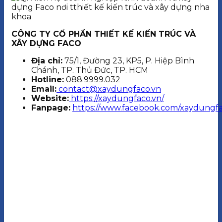
CÔNG TY CỔ PHẦN THIẾT KẾ KIẾN TRÚC VÀ
XÂY DỰNG FACO
Địa chỉ:
75/1, Đường 23, KP5, P. Hiệp Bình
Chánh, TP. Thủ Đức, TP. HCM
Hotline:
088.9999.032
Email:
contact@xaydungfaco.vn
Website:
https://xaydungfaco.vn/
Fanpage:
https://www.facebook.com/xaydungfa