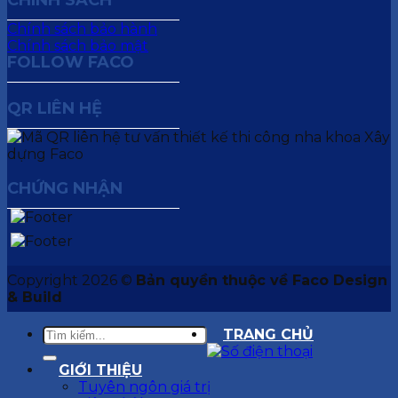
CHÍNH SÁCH
Chính sách bảo hành
Chính sách bảo mật
FOLLOW FACO
QR LIÊN HỆ
CHỨNG NHẬN
Copyright 2026 ©
Bản quyền thuộc về Faco Design
& Build
TRANG CHỦ
GIỚI THIỆU
Tuyên ngôn giá trị