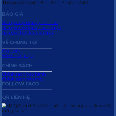
Thời gian làm việc: 8h – 12h ; 13h30 – 17h00
BÁO GIÁ
Báo giá xây dựng phần thô
Báo giá xây dựng hoàn thiện
Báo giá thiết kế kiến trúc
VỀ CHÚNG TÔI
Giới thiệu
Hồ sơ năng lực
CHÍNH SÁCH
Chính sách bảo hành
Chính sách bảo mật
FOLLOW FACO
QR LIÊN HỆ