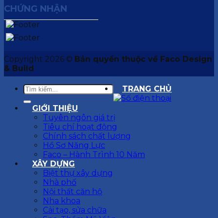
CHỨNG NHẬN
Copyright 2026 ©
Bản quyền thuộc về Faco Design
& Build
TRANG CHỦ
GIỚI THIỆU
Tuyên ngôn giá trị
Tiêu chí hoạt động
Chính sách chất lượng
Hồ Sơ Năng Lực
Faco – Hành Trình 10 Năm
XÂY DỰNG
Biệt thự xây dựng
Nhà phố
Nội thất căn hộ
Nha khoa
Cải tạo, sửa chữa