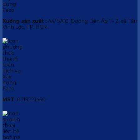
Xưởng sản xuất :
A4/ 5A10, Đường Liên Ấp 1 - 2, xã Tân
Vĩnh Lộc, TP. HCM.
MST:
0315221450