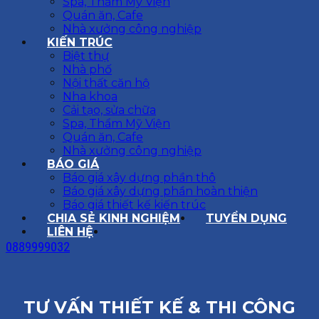
Spa, Thẩm Mỹ Viện
Quán ăn, Cafe
Nhà xưởng công nghiệp
KIẾN TRÚC
Biệt thự
Nhà phố
Nội thất căn hộ
Nha khoa
Cải tạo, sửa chữa
Spa, Thẩm Mỹ Viện
Quán ăn, Cafe
Nhà xưởng công nghiệp
BÁO GIÁ
Báo giá xây dựng phần thô
Báo giá xây dựng phần hoàn thiện
Báo giá thiết kế kiến trúc
CHIA SẺ KINH NGHIỆM
TUYỂN DỤNG
LIÊN HỆ
0889999032
TƯ VẤN THIẾT KẾ & THI CÔNG