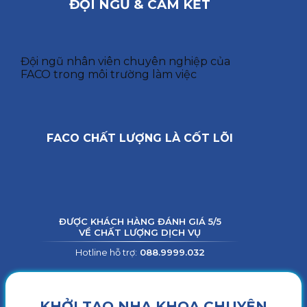
ĐỘI NGŨ & CAM KẾT
Đội ngũ nhân viên chuyên nghiệp của
FACO trong môi trường làm việc
FACO CHẤT LƯỢNG LÀ CỐT LÕI
ĐƯỢC KHÁCH HÀNG ĐÁNH GIÁ 5/5
VỀ CHẤT LƯỢNG DỊCH VỤ
Hotline hỗ trợ:
088.9999.032
KHỞI TẠO NHA KHOA CHUYÊN