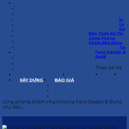
KIẾN TRÚC
BIỆT THỰ
NHÀ PHỐ
NỘI THẤT CĂN HỘ
5+
Lý
NHA KHOA
Do
CẢI TẠO, SỬA CHỮA
Nên Thiết Kế Thi
SPA, THẨM MỸ VIỆN
Công Phòng
QUÁN ĂN, CAFE
Khám Nha Khoa
NHÀ XƯỞNG CÔNG NGHIỆP
Tại
Faco Design &
BÁO GIÁ
Build
BÁO GIÁ XÂY DỰNG PHẦN THÔ
BÁO GIÁ XÂY DỰNG PHẦN HOÀN THIỆN
Thiết kế thi
BÁO GIÁ THIẾT KẾ KIẾN TRÚC
CHIA SẺ KINH NGHIỆM
TUYỂN DỤNG
LIÊN HỆ
XÂY DỰNG
BÁO GIÁ
XÂY DỰNG PHẦN THÔ
XÂY DỰNG PHẦN HOÀN THIỆN
THIẾT KẾ KIẾN TRÚC
công phòng khám nha khoa tại Faco Design & Build,
chủ đầu...