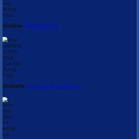
Hotline:
088.9999.032
Website:
www.xaydungfaco.vn