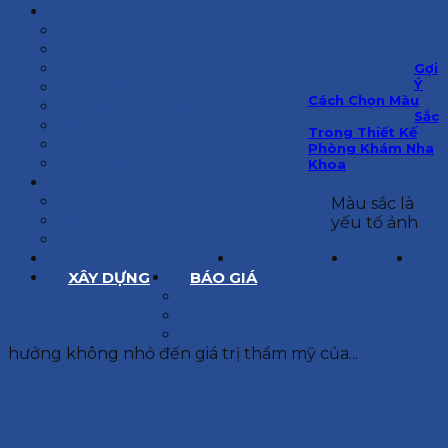
KIẾN TRÚC
BIỆT THỰ
NHÀ PHỐ
NỘI THẤT CĂN HỘ
Gợi
Ý
NHA KHOA
Cách Chọn Màu
CẢI TẠO, SỬA CHỮA
Sắc
SPA, THẨM MỸ VIỆN
Trong Thiết Kế
QUÁN ĂN, CAFE
Phòng Khám Nha
NHÀ XƯỞNG CÔNG NGHIỆP
Khoa
BÁO GIÁ
BÁO GIÁ XÂY DỰNG PHẦN THÔ
Màu sắc là
BÁO GIÁ XÂY DỰNG PHẦN HOÀN THIỆN
yếu tố ảnh
BÁO GIÁ THIẾT KẾ KIẾN TRÚC
CHIA SẺ KINH NGHIỆM
TUYỂN DỤNG
LIÊN HỆ
XÂY DỰNG
BÁO GIÁ
XÂY DỰNG PHẦN THÔ
XÂY DỰNG PHẦN HOÀN THIỆN
THIẾT KẾ KIẾN TRÚC
hưởng không nhỏ đến giá trị thẩm mỹ của...