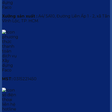
Xưởng sản xuất :
A4/ 5A10, Đường Liên Ấp 1 - 2, xã Tân
Vĩnh Lộc, TP. HCM.
MST:
0315221450