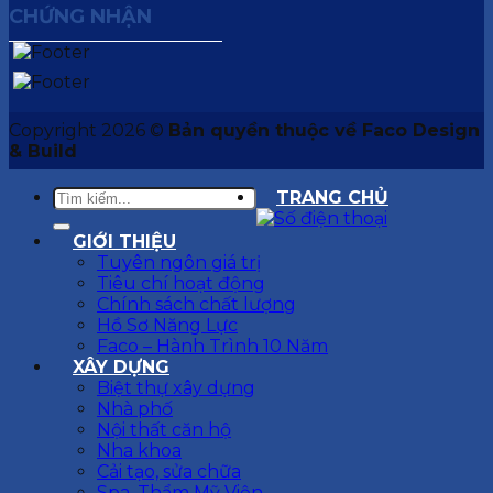
CHỨNG NHẬN
Copyright 2026 ©
Bản quyền thuộc về Faco Design
& Build
TRANG CHỦ
GIỚI THIỆU
Tuyên ngôn giá trị
Tiêu chí hoạt động
Chính sách chất lượng
Hồ Sơ Năng Lực
Faco – Hành Trình 10 Năm
XÂY DỰNG
Biệt thự xây dựng
Nhà phố
Nội thất căn hộ
Nha khoa
Cải tạo, sửa chữa
Spa, Thẩm Mỹ Viện