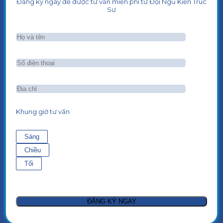
Đăng ký ngay để được tư vấn miễn phí từ Đội Ngũ Kiến Trúc
Sư
Khung giờ tư vấn
Sáng
Chiều
Tối