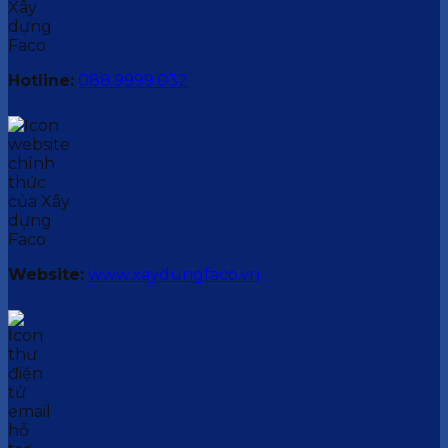
Hotline:
088.9999.032
Website:
www.xaydungfaco.vn