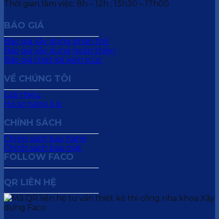
Thời gian làm việc: 8h – 12h ; 13h30 – 17h00
BÁO GIÁ
Báo giá xây dựng phần thô
Báo giá xây dựng hoàn thiện
Báo giá thiết kế kiến trúc
VỀ CHÚNG TÔI
Giới thiệu
Hồ sơ năng lực
CHÍNH SÁCH
Chính sách bảo hành
Chính sách bảo mật
FOLLOW FACO
QR LIÊN HỆ