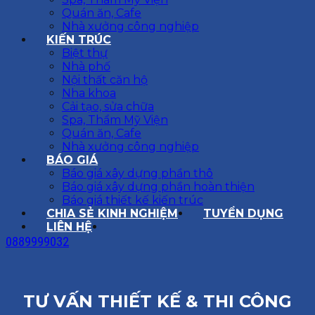
Quán ăn, Cafe
Nhà xưởng công nghiệp
KIẾN TRÚC
Biệt thự
Nhà phố
Nội thất căn hộ
Nha khoa
Cải tạo, sửa chữa
Spa, Thẩm Mỹ Viện
Quán ăn, Cafe
Nhà xưởng công nghiệp
BÁO GIÁ
Báo giá xây dựng phần thô
Báo giá xây dựng phần hoàn thiện
Báo giá thiết kế kiến trúc
CHIA SẺ KINH NGHIỆM
TUYỂN DỤNG
LIÊN HỆ
0889999032
TƯ VẤN THIẾT KẾ & THI CÔNG