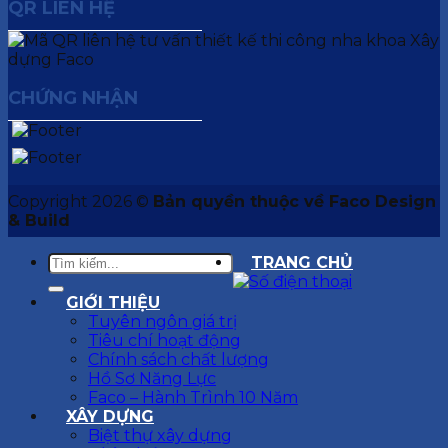
QR LIÊN HỆ
CHỨNG NHẬN
Copyright 2026 ©
Bản quyền thuộc về Faco Design
& Build
TRANG CHỦ
GIỚI THIỆU
Tuyên ngôn giá trị
Tiêu chí hoạt động
Chính sách chất lượng
Hồ Sơ Năng Lực
Faco – Hành Trình 10 Năm
XÂY DỰNG
Biệt thự xây dựng