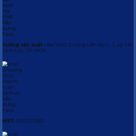
Xưởng sản xuất :
A4/ 5A10, Đường Liên Ấp 1 - 2, xã Tân
Vĩnh Lộc, TP. HCM.
MST:
0315221450