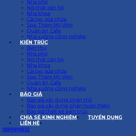
Nhà phố
Nội thất căn hộ
Nha khoa
Cải tạo, sửa chữa
Spa, Thẩm Mỹ Viện
Quán ăn, Cafe
Nhà xưởng công nghiệp
KIẾN TRÚC
Biệt thự
Nhà phố
Nội thất căn hộ
Nha khoa
Cải tạo, sửa chữa
Spa, Thẩm Mỹ Viện
Quán ăn, Cafe
Nhà xưởng công nghiệp
BÁO GIÁ
Báo giá xây dựng phần thô
Báo giá xây dựng phần hoàn thiện
Báo giá thiết kế kiến trúc
CHIA SẺ KINH NGHIỆM
TUYỂN DỤNG
LIÊN HỆ
0889999032