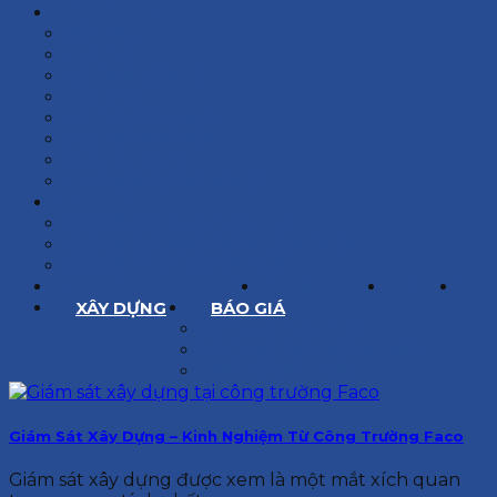
KIẾN TRÚC
BIỆT THỰ
NHÀ PHỐ
NỘI THẤT CĂN HỘ
NHA KHOA
CẢI TẠO, SỬA CHỮA
SPA, THẨM MỸ VIỆN
QUÁN ĂN, CAFE
NHÀ XƯỞNG CÔNG NGHIỆP
BÁO GIÁ
BÁO GIÁ XÂY DỰNG PHẦN THÔ
BÁO GIÁ XÂY DỰNG PHẦN HOÀN THIỆN
BÁO GIÁ THIẾT KẾ KIẾN TRÚC
CHIA SẺ KINH NGHIỆM
TUYỂN DỤNG
LIÊN HỆ
XÂY DỰNG
BÁO GIÁ
XÂY DỰNG PHẦN THÔ
XÂY DỰNG PHẦN HOÀN THIỆN
THIẾT KẾ KIẾN TRÚC
Giám Sát Xây Dựng – Kinh Nghiệm Từ Công Trường Faco
Giám sát xây dựng được xem là một mắt xích quan