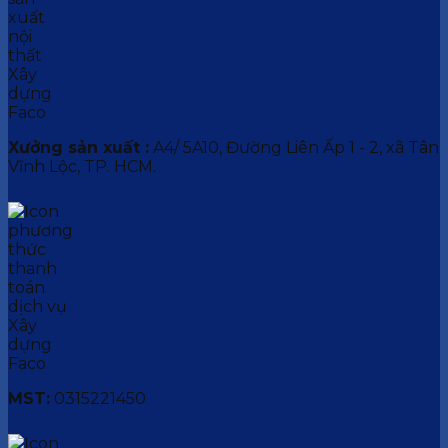
Xưởng sản xuất :
A4/ 5A10, Đường Liên Ấp 1 - 2, xã Tân
Vĩnh Lộc, TP. HCM.
MST:
0315221450