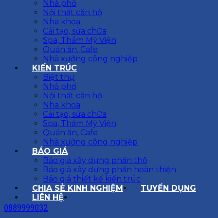
Nhà phố
Nội thất căn hộ
Nha khoa
Cải tạo, sửa chữa
Spa, Thẩm Mỹ Viện
Quán ăn, Cafe
Nhà xưởng công nghiệp
KIẾN TRÚC
Biệt thự
Nhà phố
Nội thất căn hộ
Nha khoa
Cải tạo, sửa chữa
Spa, Thẩm Mỹ Viện
Quán ăn, Cafe
Nhà xưởng công nghiệp
BÁO GIÁ
Báo giá xây dựng phần thô
Báo giá xây dựng phần hoàn thiện
Báo giá thiết kế kiến trúc
CHIA SẺ KINH NGHIỆM
TUYỂN DỤNG
LIÊN HỆ
0889999032