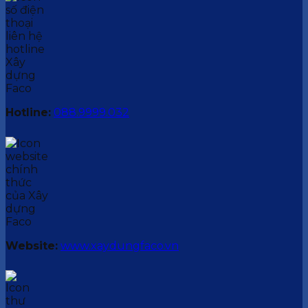
Hotline:
088.9999.032
Website:
www.xaydungfaco.vn