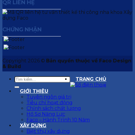
QR LIÊN HỆ
CHỨNG NHẬN
Copyright 2026 ©
Bản quyền thuộc về Faco Design
& Build
TRANG CHỦ
GIỚI THIỆU
Tuyên ngôn giá trị
Tiêu chí hoạt động
Chính sách chất lượng
Hồ Sơ Năng Lực
Faco – Hành Trình 10 Năm
XÂY DỰNG
Biệt thự xây dựng