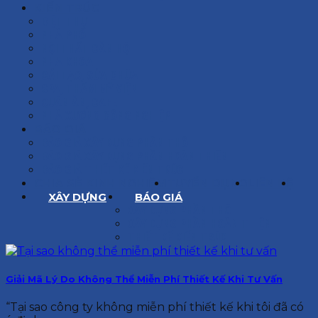
KIẾN TRÚC
BIỆT THỰ
NHÀ PHỐ
NỘI THẤT CĂN HỘ
NHA KHOA
CẢI TẠO, SỬA CHỮA
SPA, THẨM MỸ VIỆN
QUÁN ĂN, CAFE
NHÀ XƯỞNG CÔNG NGHIỆP
BÁO GIÁ
BÁO GIÁ XÂY DỰNG PHẦN THÔ
BÁO GIÁ XÂY DỰNG PHẦN HOÀN THIỆN
BÁO GIÁ THIẾT KẾ KIẾN TRÚC
CHIA SẺ KINH NGHIỆM
TUYỂN DỤNG
LIÊN HỆ
XÂY DỰNG
BÁO GIÁ
XÂY DỰNG PHẦN THÔ
XÂY DỰNG PHẦN HOÀN THIỆN
THIẾT KẾ KIẾN TRÚC
Giải Mã Lý Do Không Thể Miễn Phí Thiết Kế Khi Tư Vấn
“Tại sao công ty không miễn phí thiết kế khi tôi đã có