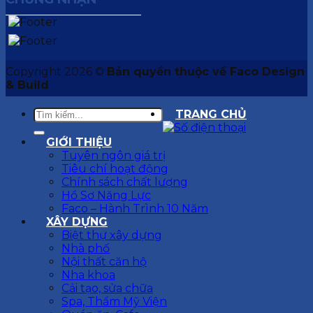
Copyright 2026 ©
Bản quyền thuộc về Faco Design
& Build
TRANG CHỦ
GIỚI THIỆU
Tuyên ngôn giá trị
Tiêu chí hoạt động
Chính sách chất lượng
Hồ Sơ Năng Lực
Faco – Hành Trình 10 Năm
XÂY DỰNG
Biệt thự xây dựng
Nhà phố
Nội thất căn hộ
Nha khoa
Cải tạo, sửa chữa
Spa, Thẩm Mỹ Viện