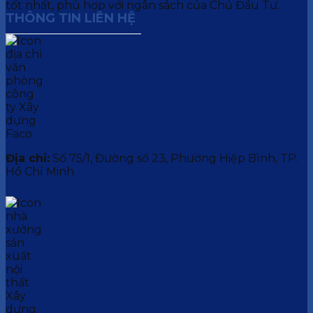
tốt nhất, phù hợp với ngân sách của Chủ Đầu Tư.
THÔNG TIN LIÊN HỆ
Địa chỉ:
Số 75/1, Đường số 23, Phường Hiệp Bình, TP.
Hồ Chí Minh