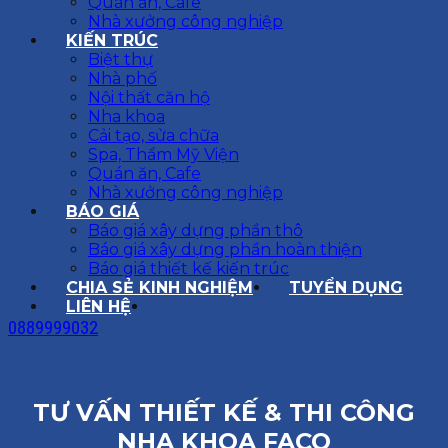
Quán ăn, Cafe
Nhà xưởng công nghiệp
KIẾN TRÚC
Biệt thự
Nhà phố
Nội thất căn hộ
Nha khoa
Cải tạo, sửa chữa
Spa, Thẩm Mỹ Viện
Quán ăn, Cafe
Nhà xưởng công nghiệp
BÁO GIÁ
Báo giá xây dựng phần thô
Báo giá xây dựng phần hoàn thiện
Báo giá thiết kế kiến trúc
CHIA SẺ KINH NGHIỆM
TUYỂN DỤNG
LIÊN HỆ
0889999032
TƯ VẤN THIẾT KẾ & THI CÔNG
NHA KHOA FACO