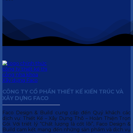
CÔNG TY CỔ PHẦN THIẾT KẾ KIẾN TRÚC VÀ
XÂY DỰNG FACO
Faco Design & Build cung cấp đến Quý khách các
dịch vụ: Thiết Kế – Xây Dựng Thô – Hoàn Thiện Trọn
Gói. Với triết lý “Chất lượng là cốt lõi”, Faco Design &
Build cam kết mang đến những sản phẩm và dịch vụ