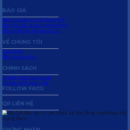
BÁO GIÁ
Báo giá xây dựng phần thô
Báo giá xây dựng hoàn thiện
Báo giá thiết kế kiến trúc
VỀ CHÚNG TÔI
Giới thiệu
Hồ sơ năng lực
CHÍNH SÁCH
Chính sách bảo hành
Chính sách bảo mật
FOLLOW FACO
QR LIÊN HỆ
CHỨNG NHẬN