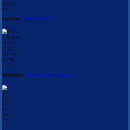
Hotline:
088.9999.032
Website:
www.xaydungfaco.vn