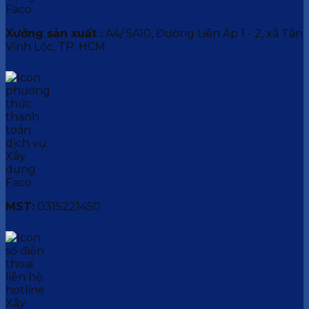
Xưởng sản xuất :
A4/ 5A10, Đường Liên Ấp 1 - 2, xã Tân
Vĩnh Lộc, TP. HCM.
MST:
0315221450