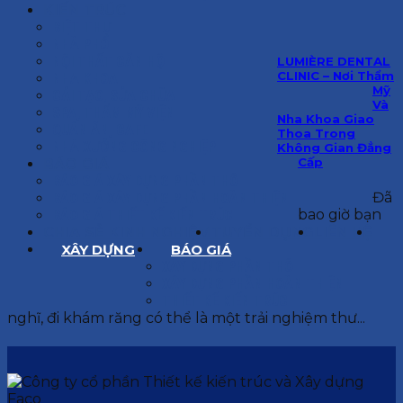
KIẾN TRÚC
BIỆT THỰ
NHÀ PHỐ
NỘI THẤT CĂN HỘ
LUMIÈRE DENTAL
CLINIC – Nơi Thẩm
NHA KHOA
Mỹ
CẢI TẠO, SỬA CHỮA
Và
SPA, THẨM MỸ VIỆN
Nha Khoa Giao
QUÁN ĂN, CAFE
Thoa Trong
NHÀ XƯỞNG CÔNG NGHIỆP
Không Gian Đẳng
Cấp
BÁO GIÁ
BÁO GIÁ XÂY DỰNG PHẦN THÔ
Đã
BÁO GIÁ XÂY DỰNG PHẦN HOÀN THIỆN
bao giờ bạn
BÁO GIÁ THIẾT KẾ KIẾN TRÚC
CHIA SẺ KINH NGHIỆM
TUYỂN DỤNG
LIÊN HỆ
XÂY DỰNG
BÁO GIÁ
XÂY DỰNG PHẦN THÔ
XÂY DỰNG PHẦN HOÀN THIỆN
THIẾT KẾ KIẾN TRÚC
nghĩ, đi khám răng có thể là một trải nghiệm thư...