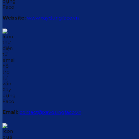
Website:
www.xaydungfaco.vn
Email:
contact@xaydungfaco.vn