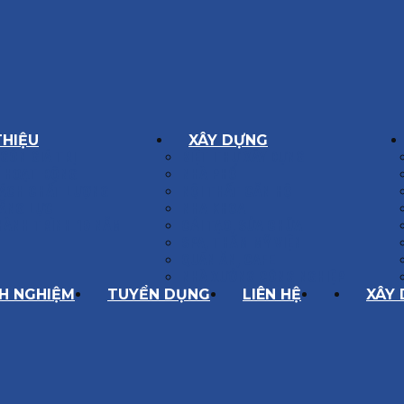
THIỆU
XÂY DỰNG
GÔN GIÁ TRỊ
BIỆT THỰ XÂY DỰNG
Í HOẠT ĐỘNG
NHÀ PHỐ
SÁCH CHẤT LƯỢNG
NỘI THẤT CĂN HỘ
ĂNG LỰC
NHA KHOA
HÀNH TRÌNH 10 NĂM
CẢI TẠO, SỬA CHỮA
SPA, THẨM MỸ VIỆN
QUÁN ĂN, CAFE
NHÀ XƯỞNG CÔNG NGHIỆP
NH NGHIỆM
TUYỂN DỤNG
LIÊN HỆ
XÂY