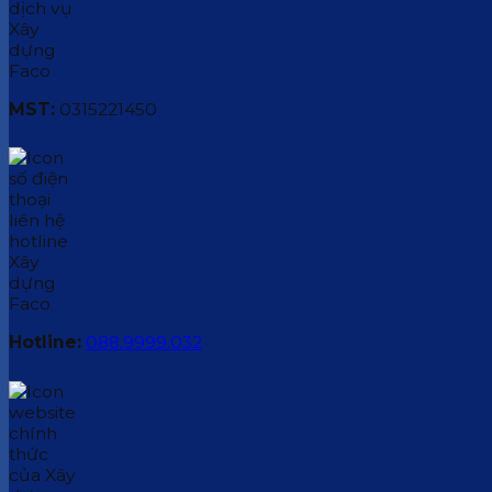
MST:
0315221450
Hotline:
088.9999.032