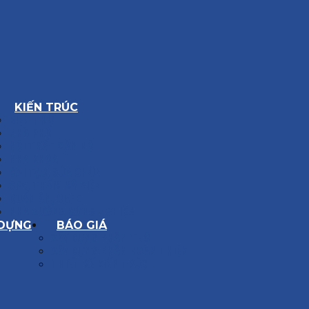
KIẾN TRÚC
BIỆT THỰ
NHÀ PHỐ
NỘI THẤT CĂN HỘ
NHA KHOA
CẢI TẠO, SỬA CHỮA
SPA, THẨM MỸ VIỆN
QUÁN ĂN, CAFE
NHÀ XƯỞNG CÔNG NGHIỆP
 DỰNG
BÁO GIÁ
XÂY DỰNG PHẦN THÔ
XÂY DỰNG PHẦN HOÀN THIỆN
THIẾT KẾ KIẾN TRÚC