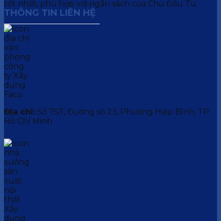
tốt nhất, phù hợp với ngân sách của Chủ Đầu Tư.
THÔNG TIN LIÊN HỆ
Địa chỉ:
Số 75/1, Đường số 23, Phường Hiệp Bình, TP.
Hồ Chí Minh