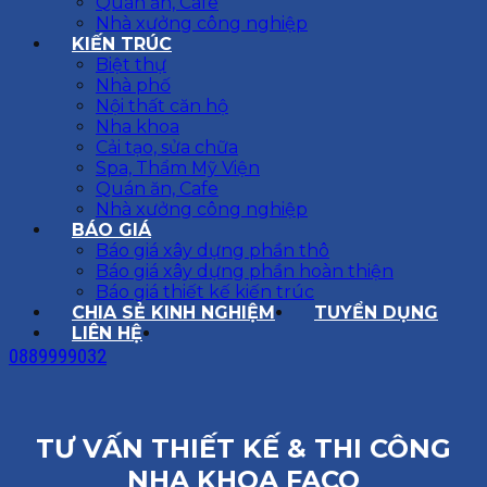
Quán ăn, Cafe
Nhà xưởng công nghiệp
KIẾN TRÚC
Biệt thự
Nhà phố
Nội thất căn hộ
Nha khoa
Cải tạo, sửa chữa
Spa, Thẩm Mỹ Viện
Quán ăn, Cafe
Nhà xưởng công nghiệp
BÁO GIÁ
Báo giá xây dựng phần thô
Báo giá xây dựng phần hoàn thiện
Báo giá thiết kế kiến trúc
CHIA SẺ KINH NGHIỆM
TUYỂN DỤNG
LIÊN HỆ
0889999032
TƯ VẤN THIẾT KẾ & THI CÔNG
NHA KHOA FACO