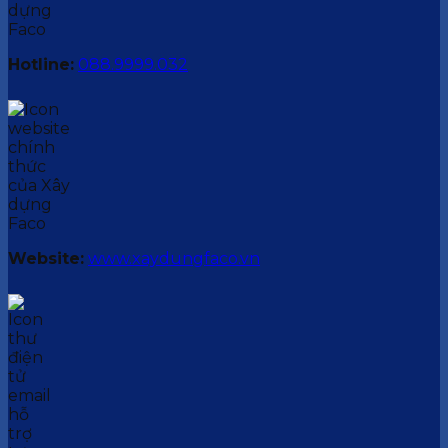
Hotline:
088.9999.032
Website:
www.xaydungfaco.vn