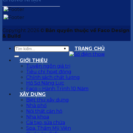
Copyright 2026 ©
Bản quyền thuộc về Faco Design
& Build
TRANG CHỦ
GIỚI THIỆU
Tuyên ngôn giá trị
Tiêu chí hoạt động
Chính sách chất lượng
Hồ Sơ Năng Lực
Faco – Hành Trình 10 Năm
XÂY DỰNG
Biệt thự xây dựng
Nhà phố
Nội thất căn hộ
Nha khoa
Cải tạo, sửa chữa
Spa, Thẩm Mỹ Viện