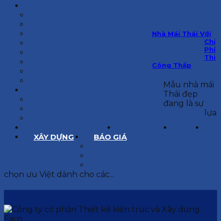
KIẾN TRÚC
BIỆT THỰ
NHÀ PHỐ
NỘI THẤT CĂN HỘ
Nhà Mái Thái Với
Chi
NHA KHOA
Phí
CẢI TẠO, SỬA CHỮA
Thi
SPA, THẨM MỸ VIỆN
Công Thấp
QUÁN ĂN, CAFE
NHÀ XƯỞNG CÔNG NGHIỆP
Mẫu nhà mái
BÁO GIÁ
Thái đẹp
BÁO GIÁ XÂY DỰNG PHẦN THÔ
đang là sự
BÁO GIÁ XÂY DỰNG PHẦN HOÀN THIỆN
lựa
BÁO GIÁ THIẾT KẾ KIẾN TRÚC
CHIA SẺ KINH NGHIỆM
TUYỂN DỤNG
LIÊN HỆ
XÂY DỰNG
BÁO GIÁ
XÂY DỰNG PHẦN THÔ
XÂY DỰNG PHẦN HOÀN THIỆN
THIẾT KẾ KIẾN TRÚC
chọn ưu Việt dành cho các...