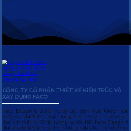
CÔNG TY CỔ PHẦN THIẾT KẾ KIẾN TRÚC VÀ
XÂY DỰNG FACO
Faco Design & Build cung cấp đến Quý khách các
dịch vụ: Thiết Kế – Xây Dựng Thô – Hoàn Thiện Trọn
Gói. Với triết lý “Chất lượng là cốt lõi”, Faco Design &
Build cam kết mang đến những sản phẩm và dịch vụ