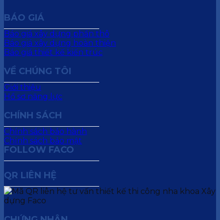
BÁO GIÁ
Báo giá xây dựng phần thô
Báo giá xây dựng hoàn thiện
Báo giá thiết kế kiến trúc
VỀ CHÚNG TÔI
Giới thiệu
Hồ sơ năng lực
CHÍNH SÁCH
Chính sách bảo hành
Chính sách bảo mật
FOLLOW FACO
QR LIÊN HỆ
CHỨNG NHẬN