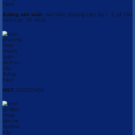
Xưởng sản xuất :
A4/ 5A10, Đường Liên Ấp 1 - 2, xã Tân
Vĩnh Lộc, TP. HCM.
MST:
0315221450