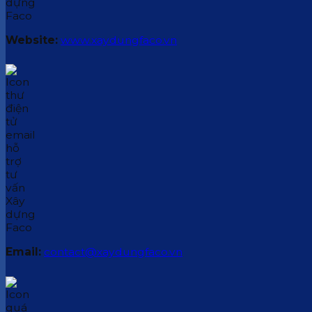
Website:
www.xaydungfaco.vn
Email:
contact@xaydungfaco.vn