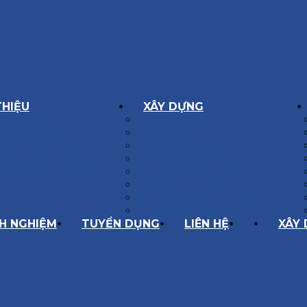
THIỆU
XÂY DỰNG
GÔN GIÁ TRỊ
BIỆT THỰ XÂY DỰNG
Í HOẠT ĐỘNG
NHÀ PHỐ
SÁCH CHẤT LƯỢNG
NỘI THẤT CĂN HỘ
ĂNG LỰC
NHA KHOA
HÀNH TRÌNH 10 NĂM
CẢI TẠO, SỬA CHỮA
SPA, THẨM MỸ VIỆN
QUÁN ĂN, CAFE
NHÀ XƯỞNG CÔNG NGHIỆP
NH NGHIỆM
TUYỂN DỤNG
LIÊN HỆ
XÂY