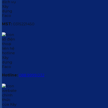
MST:
0315221450
Hotline:
088.9999.032