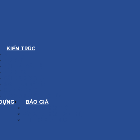
KIẾN TRÚC
BIỆT THỰ
NHÀ PHỐ
NỘI THẤT CĂN HỘ
NHA KHOA
CẢI TẠO, SỬA CHỮA
SPA, THẨM MỸ VIỆN
QUÁN ĂN, CAFE
NHÀ XƯỞNG CÔNG NGHIỆP
 DỰNG
BÁO GIÁ
XÂY DỰNG PHẦN THÔ
XÂY DỰNG PHẦN HOÀN THIỆN
THIẾT KẾ KIẾN TRÚC