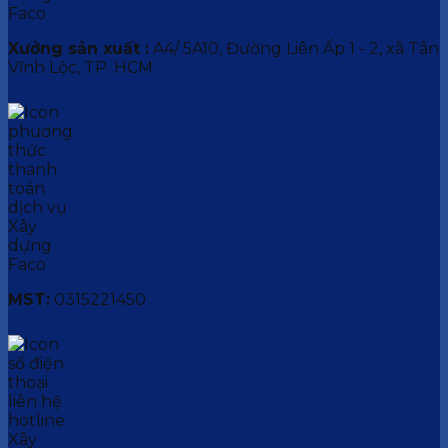
Xưởng sản xuất :
A4/ 5A10, Đường Liên Ấp 1 - 2, xã Tân
Vĩnh Lộc, TP. HCM.
MST:
0315221450