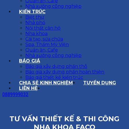
Quán ăn, Cafe
Nhà xưởng công nghiệp
KIẾN TRÚC
Biệt thự
Nhà phố
Nội thất căn hộ
Nha khoa
Cải tạo, sửa chữa
Spa, Thẩm Mỹ Viện
Quán ăn, Cafe
Nhà xưởng công nghiệp
BÁO GIÁ
Báo giá xây dựng phần thô
Báo giá xây dựng phần hoàn thiện
Báo giá thiết kế kiến trúc
CHIA SẺ KINH NGHIỆM
TUYỂN DỤNG
LIÊN HỆ
0889999032
TƯ VẤN THIẾT KẾ & THI CÔNG
NHA KHOA FACO