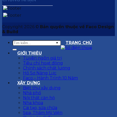
Copyright 2026 ©
Bản quyền thuộc về Faco Design
& Build
TRANG CHỦ
GIỚI THIỆU
Tuyên ngôn giá trị
Tiêu chí hoạt động
Chính sách chất lượng
Hồ Sơ Năng Lực
Faco – Hành Trình 10 Năm
XÂY DỰNG
Biệt thự xây dựng
Nhà phố
Nội thất căn hộ
Nha khoa
Cải tạo, sửa chữa
Spa, Thẩm Mỹ Viện