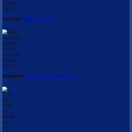
Hotline:
088.9999.032
Website:
www.xaydungfaco.vn