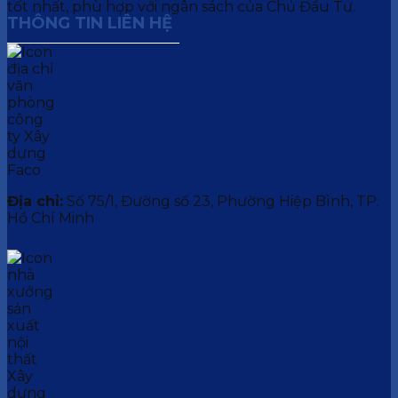
tốt nhất, phù hợp với ngân sách của Chủ Đầu Tư.
THÔNG TIN LIÊN HỆ
Địa chỉ:
Số 75/1, Đường số 23, Phường Hiệp Bình, TP.
Hồ Chí Minh