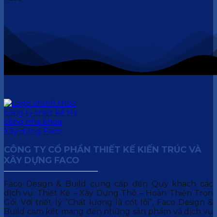
CÔNG TY CỔ PHẦN THIẾT KẾ KIẾN TRÚC VÀ
XÂY DỰNG FACO
Faco Design & Build cung cấp đến Quý khách các
dịch vụ: Thiết Kế – Xây Dựng Thô – Hoàn Thiện Trọn
Gói. Với triết lý “Chất lượng là cốt lõi”, Faco Design &
Build cam kết mang đến những sản phẩm và dịch vụ