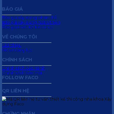
BÁO GIÁ
Báo giá xây dựng phần thô
Báo giá xây dựng hoàn thiện
Báo giá thiết kế kiến trúc
VỀ CHÚNG TÔI
Giới thiệu
Hồ sơ năng lực
CHÍNH SÁCH
Chính sách bảo hành
Chính sách bảo mật
FOLLOW FACO
QR LIÊN HỆ
CHỨNG NHẬN