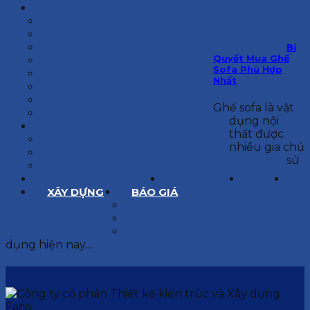
KIẾN TRÚC
BIỆT THỰ
NHÀ PHỐ
NỘI THẤT CĂN HỘ
Bí
Quyết Mua Ghế
NHA KHOA
Sofa Phù Hợp
CẢI TẠO, SỬA CHỮA
Nhất
SPA, THẨM MỸ VIỆN
QUÁN ĂN, CAFE
Ghế sofa là vật
NHÀ XƯỞNG CÔNG NGHIỆP
dụng nội
BÁO GIÁ
thất được
BÁO GIÁ XÂY DỰNG PHẦN THÔ
nhiều gia chủ
BÁO GIÁ XÂY DỰNG PHẦN HOÀN THIỆN
sử
BÁO GIÁ THIẾT KẾ KIẾN TRÚC
CHIA SẺ KINH NGHIỆM
TUYỂN DỤNG
LIÊN HỆ
XÂY DỰNG
BÁO GIÁ
XÂY DỰNG PHẦN THÔ
XÂY DỰNG PHẦN HOÀN THIỆN
THIẾT KẾ KIẾN TRÚC
dụng hiện nay....