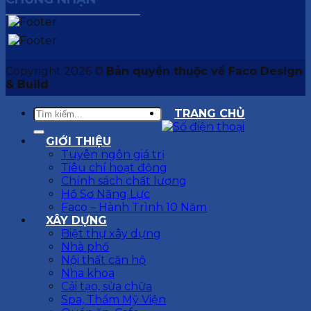
Copyright 2026 ©
Bản quyền thuộc về Faco Design
& Build
TRANG CHỦ
GIỚI THIỆU
Tuyên ngôn giá trị
Tiêu chí hoạt động
Chính sách chất lượng
Hồ Sơ Năng Lực
Faco – Hành Trình 10 Năm
XÂY DỰNG
Biệt thự xây dựng
Nhà phố
Nội thất căn hộ
Nha khoa
Cải tạo, sửa chữa
Spa, Thẩm Mỹ Viện