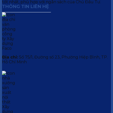
tốt nhất, phù hợp với ngân sách của Chủ Đầu Tư.
THÔNG TIN LIÊN HỆ
Địa chỉ:
Số 75/1, Đường số 23, Phường Hiệp Bình, TP.
Hồ Chí Minh