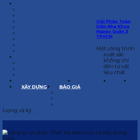
KIẾN TRÚC
BIỆT THỰ
NHÀ PHỐ
NỘI THẤT CĂN HỘ
Giải Pháp Toàn
Diện Nha Khoa
NHA KHOA
Happy Quận 3
CẢI TẠO, SỬA CHỮA
TPHCM
SPA, THẨM MỸ VIỆN
QUÁN ĂN, CAFE
Một công trình
NHÀ XƯỞNG CÔNG NGHIỆP
xuất sắc
BÁO GIÁ
không chỉ
BÁO GIÁ XÂY DỰNG PHẦN THÔ
đến từ vật
BÁO GIÁ XÂY DỰNG PHẦN HOÀN THIỆN
liệu chất
BÁO GIÁ THIẾT KẾ KIẾN TRÚC
CHIA SẺ KINH NGHIỆM
TUYỂN DỤNG
LIÊN HỆ
XÂY DỰNG
BÁO GIÁ
XÂY DỰNG PHẦN THÔ
XÂY DỰNG PHẦN HOÀN THIỆN
THIẾT KẾ KIẾN TRÚC
lượng và kỹ...