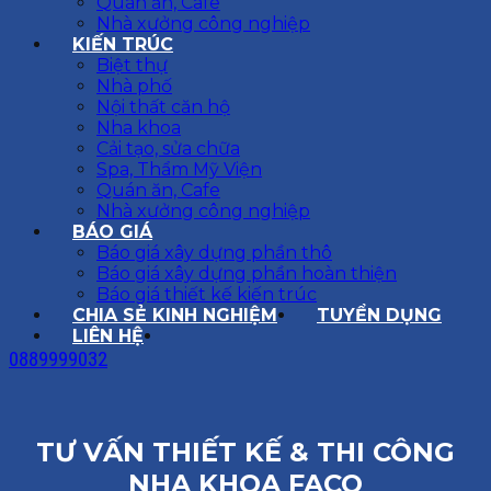
Quán ăn, Cafe
Nhà xưởng công nghiệp
KIẾN TRÚC
Biệt thự
Nhà phố
Nội thất căn hộ
Nha khoa
Cải tạo, sửa chữa
Spa, Thẩm Mỹ Viện
Quán ăn, Cafe
Nhà xưởng công nghiệp
BÁO GIÁ
Báo giá xây dựng phần thô
Báo giá xây dựng phần hoàn thiện
Báo giá thiết kế kiến trúc
CHIA SẺ KINH NGHIỆM
TUYỂN DỤNG
LIÊN HỆ
0889999032
TƯ VẤN THIẾT KẾ & THI CÔNG
NHA KHOA FACO