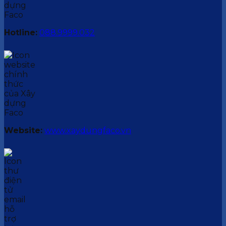
Hotline:
088.9999.032
Website:
www.xaydungfaco.vn