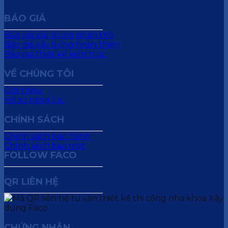
BÁO GIÁ
Báo giá xây dựng phần thô
Báo giá xây dựng hoàn thiện
Báo giá thiết kế kiến trúc
VỀ CHÚNG TÔI
Giới thiệu
Hồ sơ năng lực
CHÍNH SÁCH
Chính sách bảo hành
Chính sách bảo mật
FOLLOW FACO
QR LIÊN HỆ
CHỨNG NHẬN