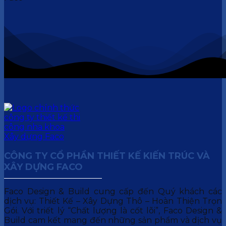
CÔNG TY CỔ PHẦN THIẾT KẾ KIẾN TRÚC VÀ
XÂY DỰNG FACO
Faco Design & Build cung cấp đến Quý khách các
dịch vụ: Thiết Kế – Xây Dựng Thô – Hoàn Thiện Trọn
Gói. Với triết lý “Chất lượng là cốt lõi”, Faco Design &
Build cam kết mang đến những sản phẩm và dịch vụ