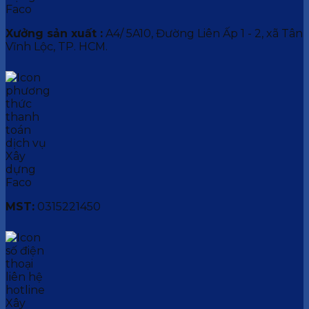
Xưởng sản xuất :
A4/ 5A10, Đường Liên Ấp 1 - 2, xã Tân
Vĩnh Lộc, TP. HCM.
MST:
0315221450