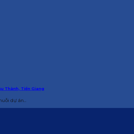
âu Thành, Tiền Giang
uỗi dự án...