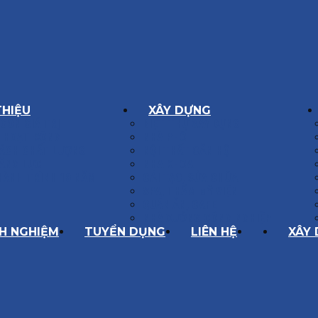
THIỆU
XÂY DỰNG
GÔN GIÁ TRỊ
BIỆT THỰ XÂY DỰNG
Í HOẠT ĐỘNG
NHÀ PHỐ
SÁCH CHẤT LƯỢNG
NỘI THẤT CĂN HỘ
ĂNG LỰC
NHA KHOA
HÀNH TRÌNH 10 NĂM
CẢI TẠO, SỬA CHỮA
SPA, THẨM MỸ VIỆN
QUÁN ĂN, CAFE
NHÀ XƯỞNG CÔNG NGHIỆP
NH NGHIỆM
TUYỂN DỤNG
LIÊN HỆ
XÂY