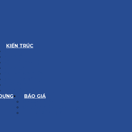
KIẾN TRÚC
BIỆT THỰ
NHÀ PHỐ
NỘI THẤT CĂN HỘ
NHA KHOA
CẢI TẠO, SỬA CHỮA
SPA, THẨM MỸ VIỆN
QUÁN ĂN, CAFE
NHÀ XƯỞNG CÔNG NGHIỆP
 DỰNG
BÁO GIÁ
XÂY DỰNG PHẦN THÔ
XÂY DỰNG PHẦN HOÀN THIỆN
THIẾT KẾ KIẾN TRÚC