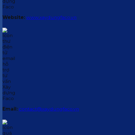
Website:
www.xaydungfaco.vn
Email:
contact@xaydungfaco.vn