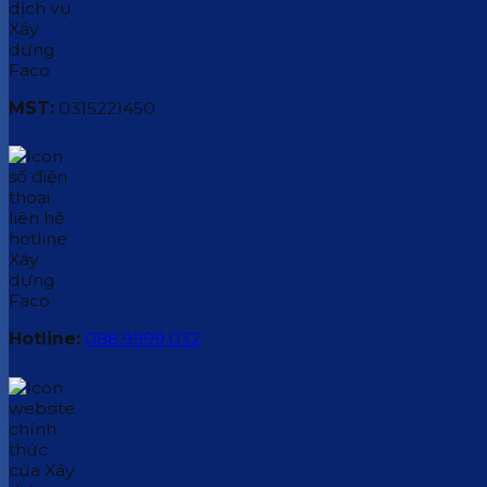
MST:
0315221450
Hotline:
088.9999.032