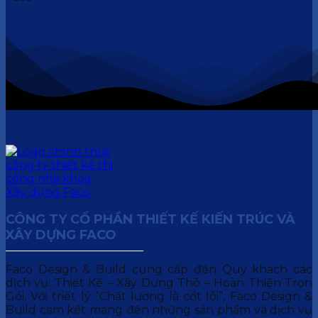
CÔNG TY CỔ PHẦN THIẾT KẾ KIẾN TRÚC VÀ
XÂY DỰNG FACO
Faco Design & Build cung cấp đến Quý khách các
dịch vụ: Thiết Kế – Xây Dựng Thô – Hoàn Thiện Trọn
Gói. Với triết lý “Chất lượng là cốt lõi”, Faco Design &
Build cam kết mang đến những sản phẩm và dịch vụ