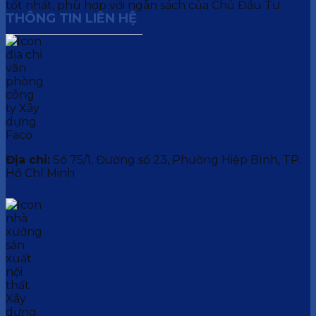
tốt nhất, phù hợp với ngân sách của Chủ Đầu Tư.
THÔNG TIN LIÊN HỆ
Địa chỉ:
Số 75/1, Đường số 23, Phường Hiệp Bình, TP.
Hồ Chí Minh