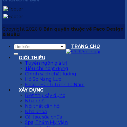
Copyright 2026 ©
Bản quyền thuộc về Faco Design
& Build
TRANG CHỦ
GIỚI THIỆU
Tuyên ngôn giá trị
Tiêu chí hoạt động
Chính sách chất lượng
Hồ Sơ Năng Lực
Faco – Hành Trình 10 Năm
XÂY DỰNG
Biệt thự xây dựng
Nhà phố
Nội thất căn hộ
Nha khoa
Cải tạo, sửa chữa
Spa, Thẩm Mỹ Viện