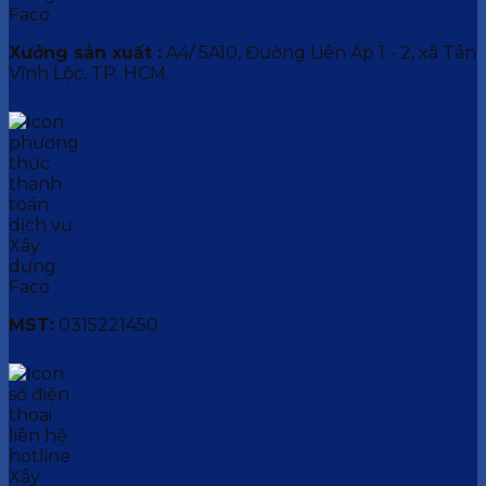
Xưởng sản xuất :
A4/ 5A10, Đường Liên Ấp 1 - 2, xã Tân
Vĩnh Lộc, TP. HCM.
MST:
0315221450