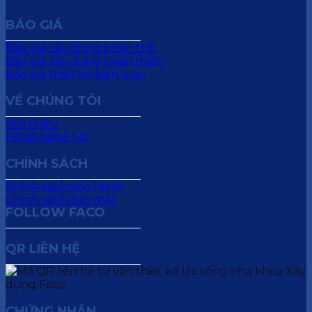
BÁO GIÁ
Báo giá xây dựng phần thô
Báo giá xây dựng hoàn thiện
Báo giá thiết kế kiến trúc
VỀ CHÚNG TÔI
Giới thiệu
Hồ sơ năng lực
CHÍNH SÁCH
Chính sách bảo hành
Chính sách bảo mật
FOLLOW FACO
QR LIÊN HỆ
CHỨNG NHẬN