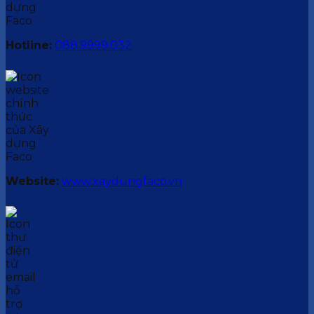
Hotline:
088.9999.032
Website:
www.xaydungfaco.vn