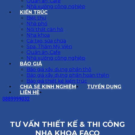
Quán ăn, Cafe
Nhà xưởng công nghiệp
KIẾN TRÚC
Biệt thự
Nhà phố
Nội thất căn hộ
Nha khoa
Cải tạo, sửa chữa
Spa, Thẩm Mỹ Viện
Quán ăn, Cafe
Nhà xưởng công nghiệp
BÁO GIÁ
Báo giá xây dựng phần thô
Báo giá xây dựng phần hoàn thiện
Báo giá thiết kế kiến trúc
CHIA SẺ KINH NGHIỆM
TUYỂN DỤNG
LIÊN HỆ
0889999032
TƯ VẤN THIẾT KẾ & THI CÔNG
NHA KHOA FACO