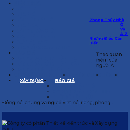
KIẾN TRÚC
BIỆT THỰ
NHÀ PHỐ
NỘI THẤT CĂN HỘ
Phong Thủy Nhà
Ở
NHA KHOA
Và
CẢI TẠO, SỬA CHỮA
A-Z
SPA, THẨM MỸ VIỆN
Những Điều Cần
QUÁN ĂN, CAFE
Biết
NHÀ XƯỞNG CÔNG NGHIỆP
BÁO GIÁ
Theo quan
BÁO GIÁ XÂY DỰNG PHẦN THÔ
niệm của
BÁO GIÁ XÂY DỰNG PHẦN HOÀN THIỆN
người Á
BÁO GIÁ THIẾT KẾ KIẾN TRÚC
CHIA SẺ KINH NGHIỆM
TUYỂN DỤNG
LIÊN HỆ
XÂY DỰNG
BÁO GIÁ
XÂY DỰNG PHẦN THÔ
XÂY DỰNG PHẦN HOÀN THIỆN
THIẾT KẾ KIẾN TRÚC
Đông nói chung và người Việt nói riêng, phong...