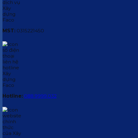
MST:
0315221450
Hotline:
088.9999.032