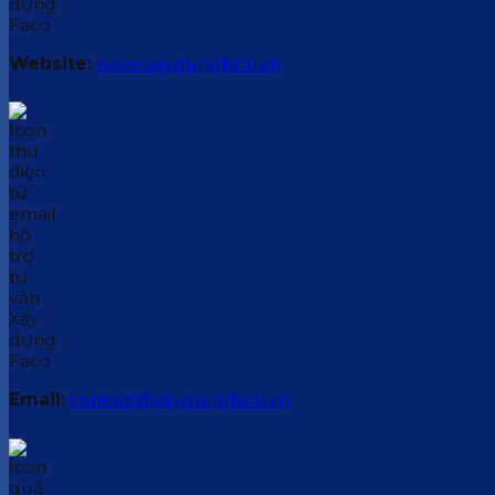
Website:
www.xaydungfaco.vn
Email:
contact@xaydungfaco.vn