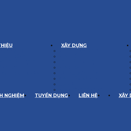
THIỆU
XÂY DỰNG
GÔN GIÁ TRỊ
BIỆT THỰ XÂY DỰNG
Í HOẠT ĐỘNG
NHÀ PHỐ
SÁCH CHẤT LƯỢNG
NỘI THẤT CĂN HỘ
ĂNG LỰC
NHA KHOA
HÀNH TRÌNH 10 NĂM
CẢI TẠO, SỬA CHỮA
SPA, THẨM MỸ VIỆN
QUÁN ĂN, CAFE
NHÀ XƯỞNG CÔNG NGHIỆP
NH NGHIỆM
TUYỂN DỤNG
LIÊN HỆ
XÂY