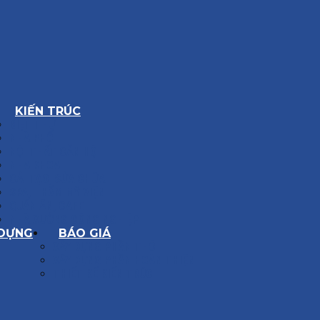
KIẾN TRÚC
BIỆT THỰ
NHÀ PHỐ
NỘI THẤT CĂN HỘ
NHA KHOA
CẢI TẠO, SỬA CHỮA
SPA, THẨM MỸ VIỆN
QUÁN ĂN, CAFE
NHÀ XƯỞNG CÔNG NGHIỆP
 DỰNG
BÁO GIÁ
XÂY DỰNG PHẦN THÔ
XÂY DỰNG PHẦN HOÀN THIỆN
THIẾT KẾ KIẾN TRÚC