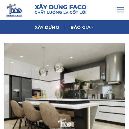
Chuyển
đến
nội
dung
XÂY DỰNG
BÁO GIÁ