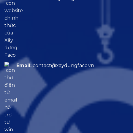
Email:
contact@xaydungfaco.vn