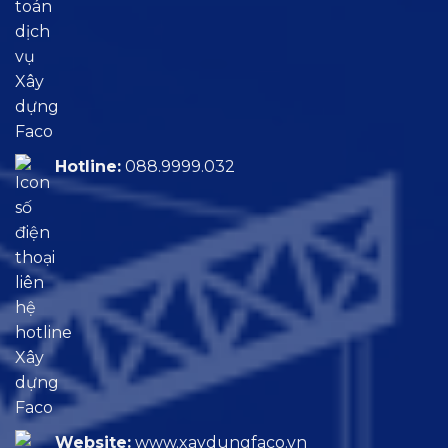
Hotline:
088.9999.032
Website:
www.xaydungfaco.vn