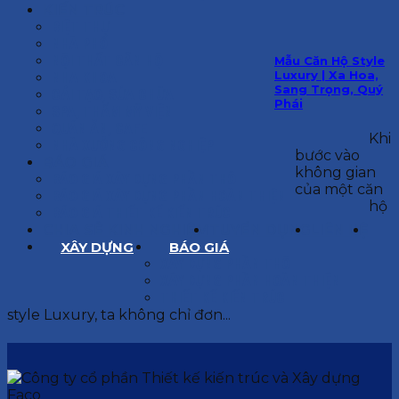
KIẾN TRÚC
BIỆT THỰ
NHÀ PHỐ
NỘI THẤT CĂN HỘ
Mẫu Căn Hộ Style
Luxury | Xa Hoa,
NHA KHOA
Sang Trọng, Quý
CẢI TẠO, SỬA CHỮA
Phái
SPA, THẨM MỸ VIỆN
QUÁN ĂN, CAFE
Khi
NHÀ XƯỞNG CÔNG NGHIỆP
bước vào
BÁO GIÁ
không gian
BÁO GIÁ XÂY DỰNG PHẦN THÔ
của một căn
BÁO GIÁ XÂY DỰNG PHẦN HOÀN THIỆN
hộ
BÁO GIÁ THIẾT KẾ KIẾN TRÚC
CHIA SẺ KINH NGHIỆM
TUYỂN DỤNG
LIÊN HỆ
XÂY DỰNG
BÁO GIÁ
XÂY DỰNG PHẦN THÔ
XÂY DỰNG PHẦN HOÀN THIỆN
THIẾT KẾ KIẾN TRÚC
style Luxury, ta không chỉ đơn...