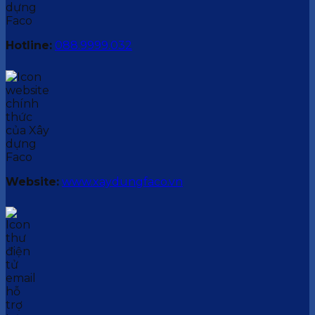
Hotline:
088.9999.032
Website:
www.xaydungfaco.vn