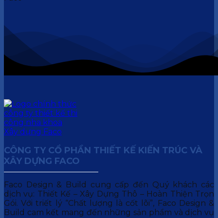
CÔNG TY CỔ PHẦN THIẾT KẾ KIẾN TRÚC VÀ
XÂY DỰNG FACO
Faco Design & Build cung cấp đến Quý khách các
dịch vụ: Thiết Kế – Xây Dựng Thô – Hoàn Thiện Trọn
Gói. Với triết lý “Chất lượng là cốt lõi”, Faco Design &
Build cam kết mang đến những sản phẩm và dịch vụ