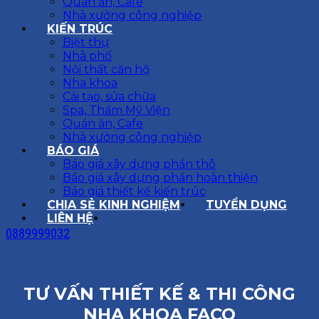
Quán ăn, Cafe
Nhà xưởng công nghiệp
KIẾN TRÚC
Biệt thự
Nhà phố
Nội thất căn hộ
Nha khoa
Cải tạo, sửa chữa
Spa, Thẩm Mỹ Viện
Quán ăn, Cafe
Nhà xưởng công nghiệp
BÁO GIÁ
Báo giá xây dựng phần thô
Báo giá xây dựng phần hoàn thiện
Báo giá thiết kế kiến trúc
CHIA SẺ KINH NGHIỆM
TUYỂN DỤNG
LIÊN HỆ
0889999032
TƯ VẤN THIẾT KẾ & THI CÔNG
NHA KHOA FACO