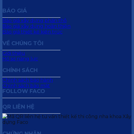
BÁO GIÁ
Báo giá xây dựng phần thô
Báo giá xây dựng hoàn thiện
Báo giá thiết kế kiến trúc
VỀ CHÚNG TÔI
Giới thiệu
Hồ sơ năng lực
CHÍNH SÁCH
Chính sách bảo hành
Chính sách bảo mật
FOLLOW FACO
QR LIÊN HỆ
CHỨNG NHẬN