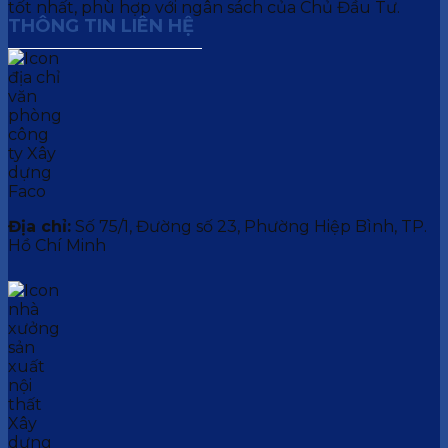
tốt nhất, phù hợp với ngân sách của Chủ Đầu Tư.
THÔNG TIN LIÊN HỆ
Địa chỉ:
Số 75/1, Đường số 23, Phường Hiệp Bình, TP.
Hồ Chí Minh