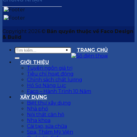
Copyright 2026 ©
Bản quyền thuộc về Faco Design
& Build
TRANG CHỦ
GIỚI THIỆU
Tuyên ngôn giá trị
Tiêu chí hoạt động
Chính sách chất lượng
Hồ Sơ Năng Lực
Faco – Hành Trình 10 Năm
XÂY DỰNG
Biệt thự xây dựng
Nhà phố
Nội thất căn hộ
Nha khoa
Cải tạo, sửa chữa
Spa, Thẩm Mỹ Viện