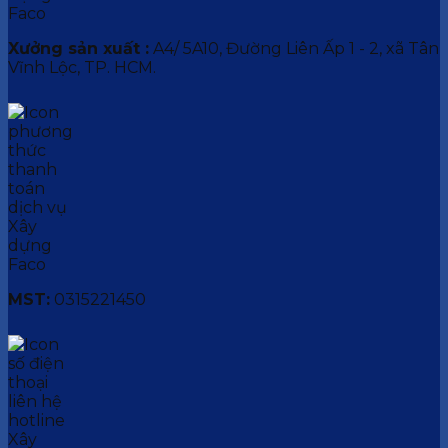
Xưởng sản xuất :
A4/ 5A10, Đường Liên Ấp 1 - 2, xã Tân
Vĩnh Lộc, TP. HCM.
MST:
0315221450