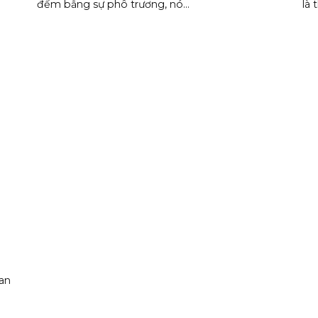
đếm bằng sự phô trương, nó...
là 
uan