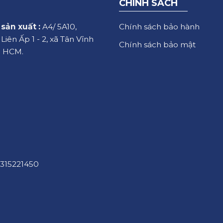
CHÍNH SÁCH
Chính sách bảo hành
sản xuất :
A4/ 5A10,
iên Ấp 1 - 2, xã Tân Vĩnh
Chính sách bảo mật
. HCM.
315221450