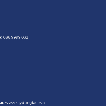
e:
088.9999.032
e:
www.xaydungfaco.vn