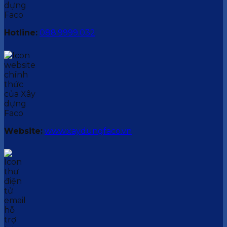
Hotline:
088.9999.032
Website:
www.xaydungfaco.vn