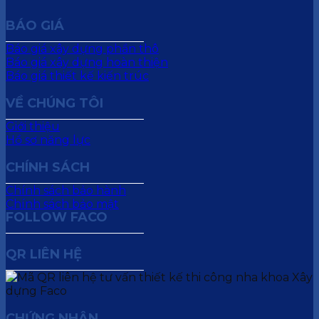
BÁO GIÁ
Báo giá xây dựng phần thô
Báo giá xây dựng hoàn thiện
Báo giá thiết kế kiến trúc
VỀ CHÚNG TÔI
Giới thiệu
Hồ sơ năng lực
CHÍNH SÁCH
Chính sách bảo hành
Chính sách bảo mật
FOLLOW FACO
QR LIÊN HỆ
CHỨNG NHẬN