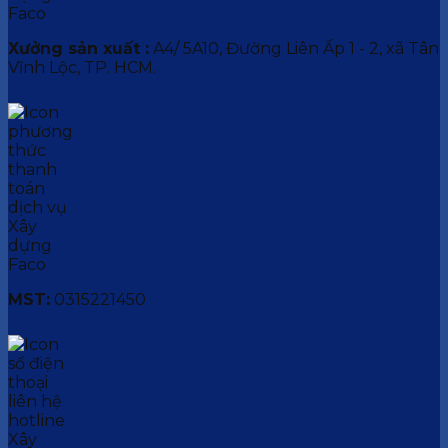
Xưởng sản xuất :
A4/ 5A10, Đường Liên Ấp 1 - 2, xã Tân
Vĩnh Lộc, TP. HCM.
MST:
0315221450