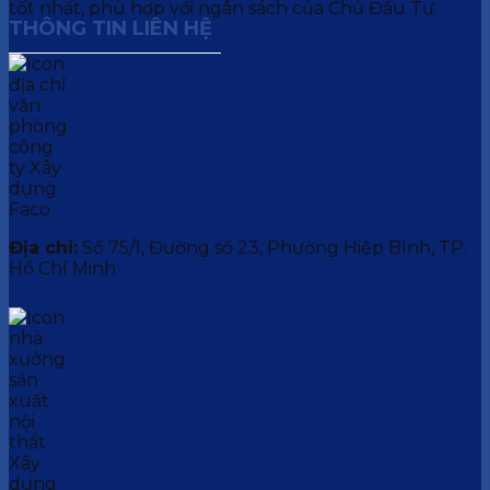
tốt nhất, phù hợp với ngân sách của Chủ Đầu Tư.
THÔNG TIN LIÊN HỆ
Địa chỉ:
Số 75/1, Đường số 23, Phường Hiệp Bình, TP.
Hồ Chí Minh