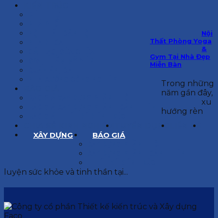
KIẾN TRÚC
BIỆT THỰ
NHÀ PHỐ
NỘI THẤT CĂN HỘ
Nội
Thất Phòng Yoga
NHA KHOA
&
CẢI TẠO, SỬA CHỮA
Gym Tại Nhà Đẹp
SPA, THẨM MỸ VIỆN
Miễn Bàn
QUÁN ĂN, CAFE
NHÀ XƯỞNG CÔNG NGHIỆP
Trong những
BÁO GIÁ
năm gần đây,
BÁO GIÁ XÂY DỰNG PHẦN THÔ
xu
BÁO GIÁ XÂY DỰNG PHẦN HOÀN THIỆN
hướng rèn
BÁO GIÁ THIẾT KẾ KIẾN TRÚC
CHIA SẺ KINH NGHIỆM
TUYỂN DỤNG
LIÊN HỆ
XÂY DỰNG
BÁO GIÁ
XÂY DỰNG PHẦN THÔ
XÂY DỰNG PHẦN HOÀN THIỆN
THIẾT KẾ KIẾN TRÚC
luyện sức khỏe và tinh thần tại...