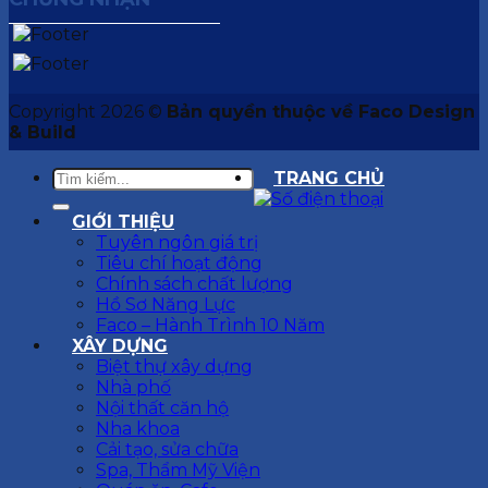
Copyright 2026 ©
Bản quyền thuộc về Faco Design
& Build
TRANG CHỦ
GIỚI THIỆU
Tuyên ngôn giá trị
Tiêu chí hoạt động
Chính sách chất lượng
Hồ Sơ Năng Lực
Faco – Hành Trình 10 Năm
XÂY DỰNG
Biệt thự xây dựng
Nhà phố
Nội thất căn hộ
Nha khoa
Cải tạo, sửa chữa
Spa, Thẩm Mỹ Viện