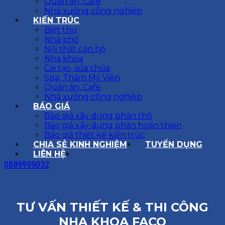
Quán ăn, Cafe
Nhà xưởng công nghiệp
KIẾN TRÚC
Biệt thự
Nhà phố
Nội thất căn hộ
Nha khoa
Cải tạo, sửa chữa
Spa, Thẩm Mỹ Viện
Quán ăn, Cafe
Nhà xưởng công nghiệp
BÁO GIÁ
Báo giá xây dựng phần thô
Báo giá xây dựng phần hoàn thiện
Báo giá thiết kế kiến trúc
CHIA SẺ KINH NGHIỆM
TUYỂN DỤNG
LIÊN HỆ
0889999032
TƯ VẤN THIẾT KẾ & THI CÔNG
NHA KHOA FACO