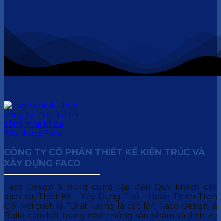
CÔNG TY CỔ PHẦN THIẾT KẾ KIẾN TRÚC VÀ
XÂY DỰNG FACO
Faco Design & Build cung cấp đến Quý khách các
dịch vụ: Thiết Kế – Xây Dựng Thô – Hoàn Thiện Trọn
Gói. Với triết lý “Chất lượng là cốt lõi”, Faco Design &
Build cam kết mang đến những sản phẩm và dịch vụ