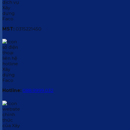
MST:
0315221450
Hotline:
088.9999.032