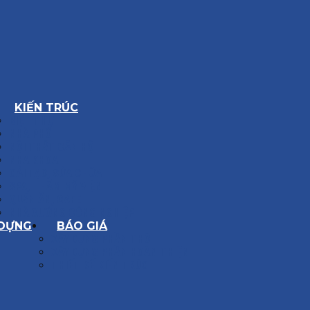
KIẾN TRÚC
BIỆT THỰ
NHÀ PHỐ
NỘI THẤT CĂN HỘ
NHA KHOA
CẢI TẠO, SỬA CHỮA
SPA, THẨM MỸ VIỆN
QUÁN ĂN, CAFE
NHÀ XƯỞNG CÔNG NGHIỆP
 DỰNG
BÁO GIÁ
XÂY DỰNG PHẦN THÔ
XÂY DỰNG PHẦN HOÀN THIỆN
THIẾT KẾ KIẾN TRÚC