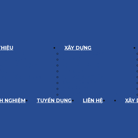
THIỆU
XÂY DỰNG
GÔN GIÁ TRỊ
BIỆT THỰ XÂY DỰNG
Í HOẠT ĐỘNG
NHÀ PHỐ
SÁCH CHẤT LƯỢNG
NỘI THẤT CĂN HỘ
ĂNG LỰC
NHA KHOA
HÀNH TRÌNH 10 NĂM
CẢI TẠO, SỬA CHỮA
SPA, THẨM MỸ VIỆN
QUÁN ĂN, CAFE
NHÀ XƯỞNG CÔNG NGHIỆP
NH NGHIỆM
TUYỂN DỤNG
LIÊN HỆ
XÂY