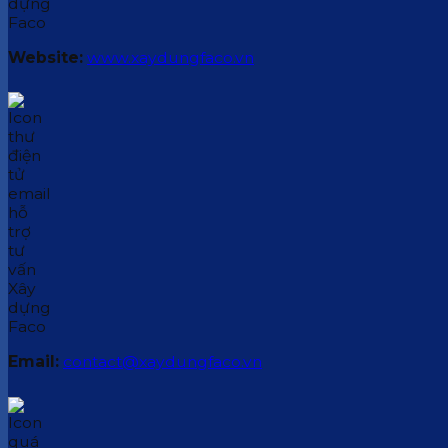
Website:
www.xaydungfaco.vn
Email:
contact@xaydungfaco.vn