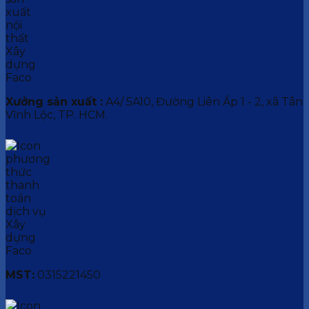
Xưởng sản xuất :
A4/ 5A10, Đường Liên Ấp 1 - 2, xã Tân
Vĩnh Lộc, TP. HCM.
MST:
0315221450