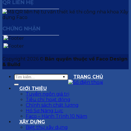
QR LIÊN HỆ
CHỨNG NHẬN
Copyright 2026 ©
Bản quyền thuộc về Faco Design
& Build
TRANG CHỦ
GIỚI THIỆU
Tuyên ngôn giá trị
Tiêu chí hoạt động
Chính sách chất lượng
Hồ Sơ Năng Lực
Faco – Hành Trình 10 Năm
XÂY DỰNG
Biệt thự xây dựng