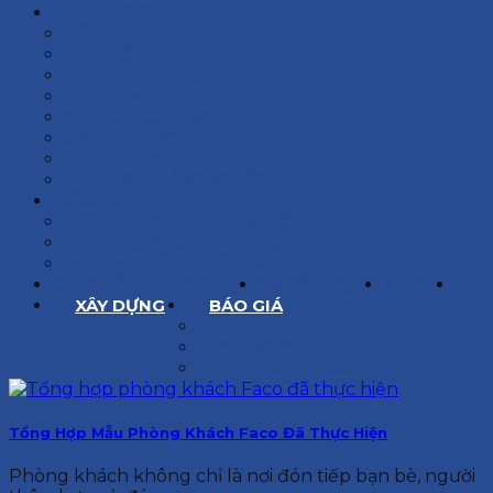
KIẾN TRÚC
BIỆT THỰ
NHÀ PHỐ
NỘI THẤT CĂN HỘ
NHA KHOA
CẢI TẠO, SỬA CHỮA
SPA, THẨM MỸ VIỆN
QUÁN ĂN, CAFE
NHÀ XƯỞNG CÔNG NGHIỆP
BÁO GIÁ
BÁO GIÁ XÂY DỰNG PHẦN THÔ
BÁO GIÁ XÂY DỰNG PHẦN HOÀN THIỆN
BÁO GIÁ THIẾT KẾ KIẾN TRÚC
CHIA SẺ KINH NGHIỆM
TUYỂN DỤNG
LIÊN HỆ
XÂY DỰNG
BÁO GIÁ
XÂY DỰNG PHẦN THÔ
XÂY DỰNG PHẦN HOÀN THIỆN
THIẾT KẾ KIẾN TRÚC
Tổng Hợp Mẫu Phòng Khách Faco Đã Thực Hiện
Phòng khách không chỉ là nơi đón tiếp bạn bè, người