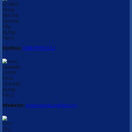
Hotline:
088.9999.032
Website:
www.xaydungfaco.vn