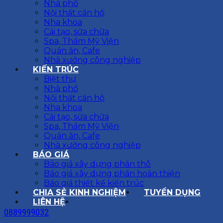
Nhà phố
Nội thất căn hộ
Nha khoa
Cải tạo, sửa chữa
Spa, Thẩm Mỹ Viện
Quán ăn, Cafe
Nhà xưởng công nghiệp
KIẾN TRÚC
Biệt thự
Nhà phố
Nội thất căn hộ
Nha khoa
Cải tạo, sửa chữa
Spa, Thẩm Mỹ Viện
Quán ăn, Cafe
Nhà xưởng công nghiệp
BÁO GIÁ
Báo giá xây dựng phần thô
Báo giá xây dựng phần hoàn thiện
Báo giá thiết kế kiến trúc
CHIA SẺ KINH NGHIỆM
TUYỂN DỤNG
LIÊN HỆ
0889999032