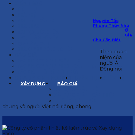
KIẾN TRÚC
BIỆT THỰ
NHÀ PHỐ
NỘI THẤT CĂN HỘ
Nguyên Tắc
Phong Thủy Nhà
NHA KHOA
Ở
CẢI TẠO, SỬA CHỮA
Gia
SPA, THẨM MỸ VIỆN
Chủ Cần Biết
QUÁN ĂN, CAFE
NHÀ XƯỞNG CÔNG NGHIỆP
Theo quan
BÁO GIÁ
niệm của
BÁO GIÁ XÂY DỰNG PHẦN THÔ
người Á
BÁO GIÁ XÂY DỰNG PHẦN HOÀN THIỆN
Đông nói
BÁO GIÁ THIẾT KẾ KIẾN TRÚC
CHIA SẺ KINH NGHIỆM
TUYỂN DỤNG
LIÊN HỆ
XÂY DỰNG
BÁO GIÁ
XÂY DỰNG PHẦN THÔ
XÂY DỰNG PHẦN HOÀN THIỆN
THIẾT KẾ KIẾN TRÚC
chung và người Việt nói riêng, phong...