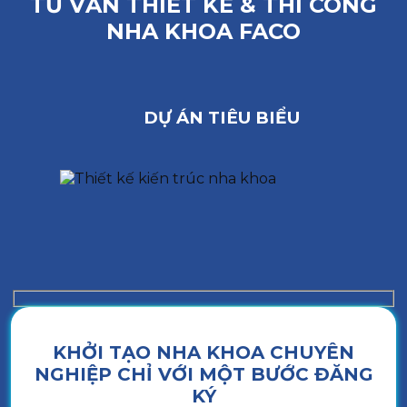
TƯ VẤN THIẾT KẾ & THI CÔNG
NHA KHOA FACO
DỰ ÁN TIÊU BIỂU
KHỞI TẠO NHA KHOA CHUYÊN
NGHIỆP CHỈ VỚI MỘT BƯỚC ĐĂNG
KÝ