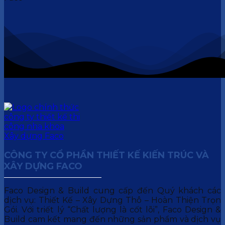
CÔNG TY CỔ PHẦN THIẾT KẾ KIẾN TRÚC VÀ
XÂY DỰNG FACO
Faco Design & Build cung cấp đến Quý khách các
dịch vụ: Thiết Kế – Xây Dựng Thô – Hoàn Thiện Trọn
Gói. Với triết lý “Chất lượng là cốt lõi”, Faco Design &
Build cam kết mang đến những sản phẩm và dịch vụ