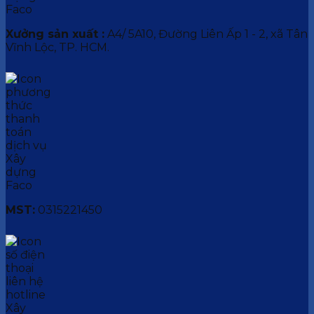
Xưởng sản xuất :
A4/ 5A10, Đường Liên Ấp 1 - 2, xã Tân
Vĩnh Lộc, TP. HCM.
MST:
0315221450