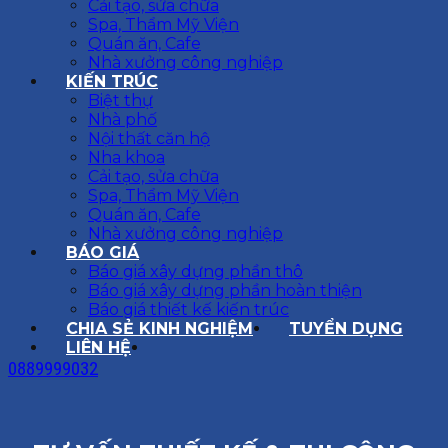
Cải tạo, sửa chữa
Spa, Thẩm Mỹ Viện
Quán ăn, Cafe
Nhà xưởng công nghiệp
KIẾN TRÚC
Biệt thự
Nhà phố
Nội thất căn hộ
Nha khoa
Cải tạo, sửa chữa
Spa, Thẩm Mỹ Viện
Quán ăn, Cafe
Nhà xưởng công nghiệp
BÁO GIÁ
Báo giá xây dựng phần thô
Báo giá xây dựng phần hoàn thiện
Báo giá thiết kế kiến trúc
CHIA SẺ KINH NGHIỆM
TUYỂN DỤNG
LIÊN HỆ
0889999032