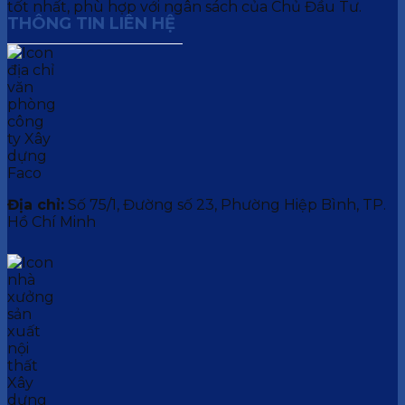
tốt nhất, phù hợp với ngân sách của Chủ Đầu Tư.
THÔNG TIN LIÊN HỆ
Địa chỉ:
Số 75/1, Đường số 23, Phường Hiệp Bình, TP.
Hồ Chí Minh