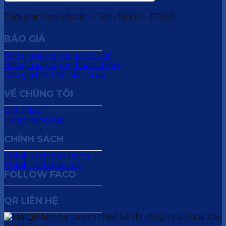
Thời gian làm việc: 8h – 12h ; 13h30 – 17h00
BÁO GIÁ
Báo giá xây dựng phần thô
Báo giá xây dựng hoàn thiện
Báo giá thiết kế kiến trúc
VỀ CHÚNG TÔI
Giới thiệu
Hồ sơ năng lực
CHÍNH SÁCH
Chính sách bảo hành
Chính sách bảo mật
FOLLOW FACO
QR LIÊN HỆ