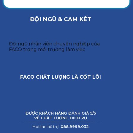
ĐỘI NGŨ & CAM KẾT
Đội ngũ nhân viên chuyên nghiệp của
FACO trong môi trường làm việc
FACO CHẤT LƯỢNG LÀ CỐT LÕI
ĐƯỢC KHÁCH HÀNG ĐÁNH GIÁ 5/5
VỀ CHẤT LƯỢNG DỊCH VỤ
Hotline hỗ trợ:
088.9999.032