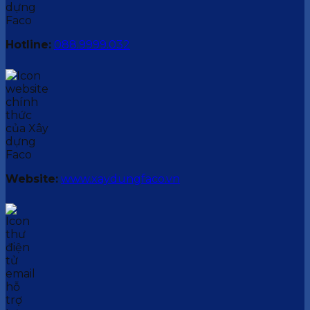
Hotline:
088.9999.032
Website:
www.xaydungfaco.vn