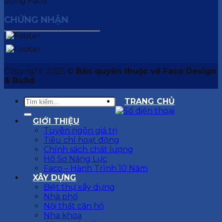
CHỨNG NHẬN
Copyright 2026 ©
Bản quyền thuộc về Faco Design
& Build
TRANG CHỦ
GIỚI THIỆU
Tuyên ngôn giá trị
Tiêu chí hoạt động
Chính sách chất lượng
Hồ Sơ Năng Lực
Faco – Hành Trình 10 Năm
XÂY DỰNG
Biệt thự xây dựng
Nhà phố
Nội thất căn hộ
Nha khoa