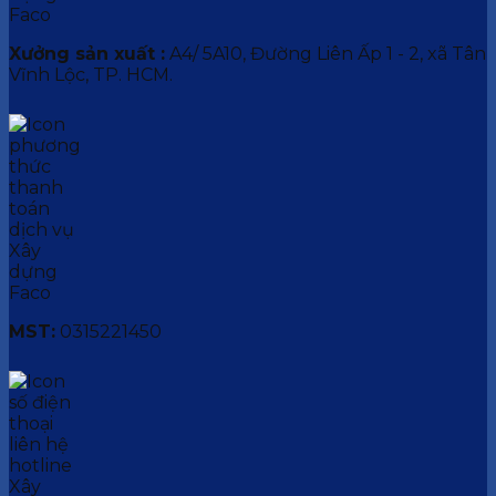
Xưởng sản xuất :
A4/ 5A10, Đường Liên Ấp 1 - 2, xã Tân
Vĩnh Lộc, TP. HCM.
MST:
0315221450