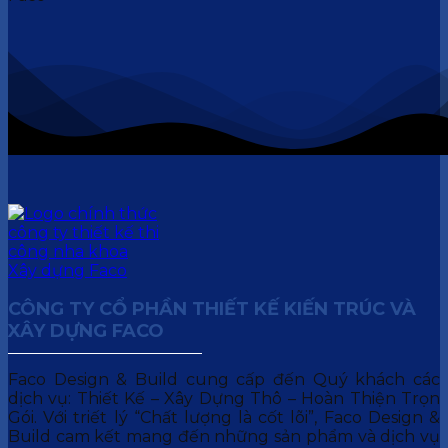
CÔNG TY CỔ PHẦN THIẾT KẾ KIẾN TRÚC VÀ
XÂY DỰNG FACO
Faco Design & Build cung cấp đến Quý khách các
dịch vụ: Thiết Kế – Xây Dựng Thô – Hoàn Thiện Trọn
Gói. Với triết lý “Chất lượng là cốt lõi”, Faco Design &
Build cam kết mang đến những sản phẩm và dịch vụ