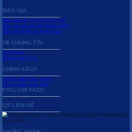
BÁO GIÁ
Báo giá xây dựng phần thô
Báo giá xây dựng hoàn thiện
Báo giá thiết kế kiến trúc
VỀ CHÚNG TÔI
Giới thiệu
Hồ sơ năng lực
CHÍNH SÁCH
Chính sách bảo hành
Chính sách bảo mật
FOLLOW FACO
QR LIÊN HỆ
CHỨNG NHẬN