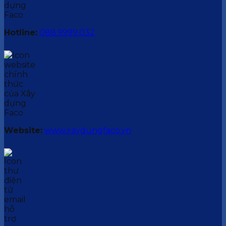
Hotline:
088.9999.032
Website:
www.xaydungfaco.vn