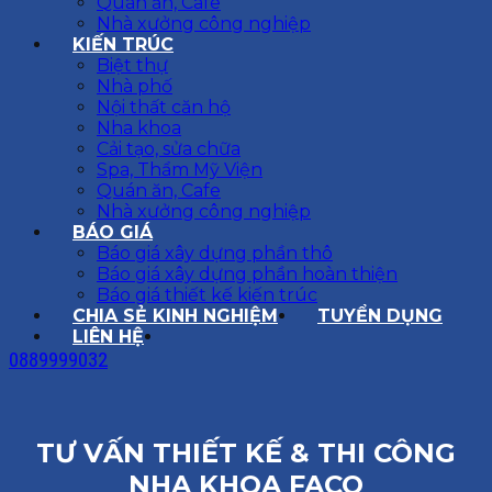
Quán ăn, Cafe
Nhà xưởng công nghiệp
KIẾN TRÚC
Biệt thự
Nhà phố
Nội thất căn hộ
Nha khoa
Cải tạo, sửa chữa
Spa, Thẩm Mỹ Viện
Quán ăn, Cafe
Nhà xưởng công nghiệp
BÁO GIÁ
Báo giá xây dựng phần thô
Báo giá xây dựng phần hoàn thiện
Báo giá thiết kế kiến trúc
CHIA SẺ KINH NGHIỆM
TUYỂN DỤNG
LIÊN HỆ
0889999032
TƯ VẤN THIẾT KẾ & THI CÔNG
NHA KHOA FACO