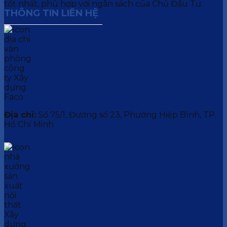
tốt nhất, phù hợp với ngân sách của Chủ Đầu Tư.
THÔNG TIN LIÊN HỆ
Địa chỉ:
Số 75/1, Đường số 23, Phường Hiệp Bình, TP.
Hồ Chí Minh