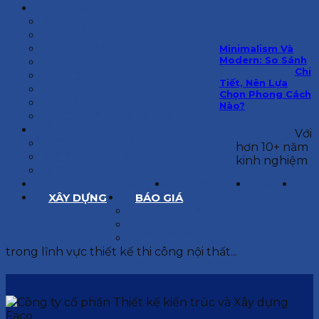
KIẾN TRÚC
BIỆT THỰ
NHÀ PHỐ
NỘI THẤT CĂN HỘ
Minimalism Và
Modern: So Sánh
NHA KHOA
Chi
CẢI TẠO, SỬA CHỮA
Tiết, Nên Lựa
SPA, THẨM MỸ VIỆN
Chọn Phong Cách
QUÁN ĂN, CAFE
Nào?
NHÀ XƯỞNG CÔNG NGHIỆP
BÁO GIÁ
Với
BÁO GIÁ XÂY DỰNG PHẦN THÔ
hơn 10+ năm
BÁO GIÁ XÂY DỰNG PHẦN HOÀN THIỆN
kinh nghiệm
BÁO GIÁ THIẾT KẾ KIẾN TRÚC
CHIA SẺ KINH NGHIỆM
TUYỂN DỤNG
LIÊN HỆ
XÂY DỰNG
BÁO GIÁ
XÂY DỰNG PHẦN THÔ
XÂY DỰNG PHẦN HOÀN THIỆN
THIẾT KẾ KIẾN TRÚC
trong lĩnh vực thiết kế thi công nội thất...