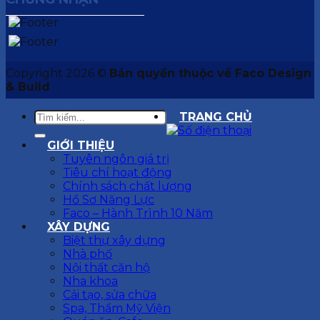
Copyright 2026 ©
Bản quyền thuộc về Faco Design
& Build
TRANG CHỦ
GIỚI THIỆU
Tuyên ngôn giá trị
Tiêu chí hoạt động
Chính sách chất lượng
Hồ Sơ Năng Lực
Faco – Hành Trình 10 Năm
XÂY DỰNG
Biệt thự xây dựng
Nhà phố
Nội thất căn hộ
Nha khoa
Cải tạo, sửa chữa
Spa, Thẩm Mỹ Viện