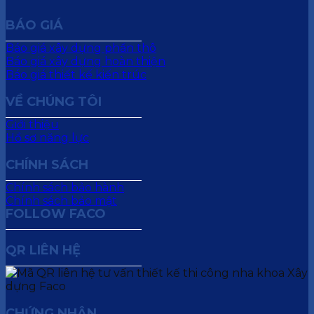
BÁO GIÁ
Báo giá xây dựng phần thô
Báo giá xây dựng hoàn thiện
Báo giá thiết kế kiến trúc
VỀ CHÚNG TÔI
Giới thiệu
Hồ sơ năng lực
CHÍNH SÁCH
Chính sách bảo hành
Chính sách bảo mật
FOLLOW FACO
QR LIÊN HỆ
CHỨNG NHẬN