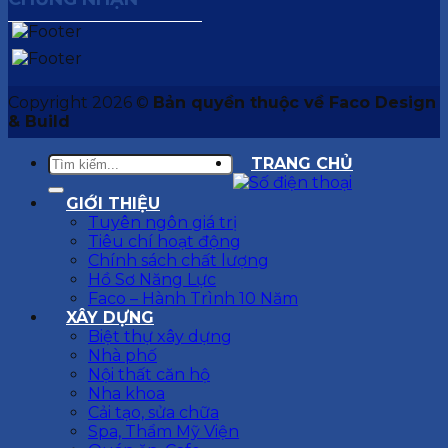
Copyright 2026 ©
Bản quyền thuộc về Faco Design
& Build
TRANG CHỦ
GIỚI THIỆU
Tuyên ngôn giá trị
Tiêu chí hoạt động
Chính sách chất lượng
Hồ Sơ Năng Lực
Faco – Hành Trình 10 Năm
XÂY DỰNG
Biệt thự xây dựng
Nhà phố
Nội thất căn hộ
Nha khoa
Cải tạo, sửa chữa
Spa, Thẩm Mỹ Viện