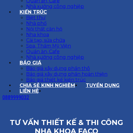
Quán ăn, Cafe
Nhà xưởng công nghiệp
KIẾN TRÚC
Biệt thự
Nhà phố
Nội thất căn hộ
Nha khoa
Cải tạo, sửa chữa
Spa, Thẩm Mỹ Viện
Quán ăn, Cafe
Nhà xưởng công nghiệp
BÁO GIÁ
Báo giá xây dựng phần thô
Báo giá xây dựng phần hoàn thiện
Báo giá thiết kế kiến trúc
CHIA SẺ KINH NGHIỆM
TUYỂN DỤNG
LIÊN HỆ
0889999032
TƯ VẤN THIẾT KẾ & THI CÔNG
NHA KHOA FACO