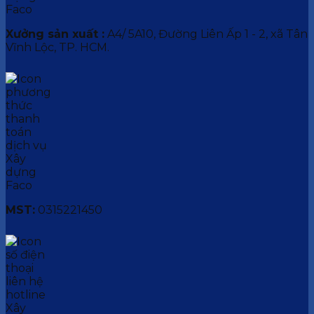
Xưởng sản xuất :
A4/ 5A10, Đường Liên Ấp 1 - 2, xã Tân
Vĩnh Lộc, TP. HCM.
MST:
0315221450