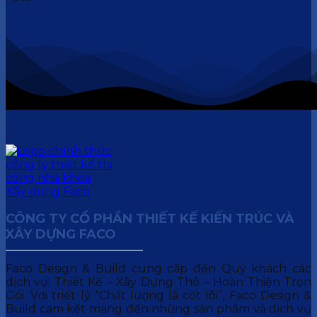
CÔNG TY CỔ PHẦN THIẾT KẾ KIẾN TRÚC VÀ
XÂY DỰNG FACO
Faco Design & Build cung cấp đến Quý khách các
dịch vụ: Thiết Kế – Xây Dựng Thô – Hoàn Thiện Trọn
Gói. Với triết lý “Chất lượng là cốt lõi”, Faco Design &
Build cam kết mang đến những sản phẩm và dịch vụ