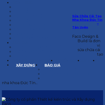
KIẾN TRÚC
BIỆT THỰ
NHÀ PHỐ
NỘI THẤT CĂN HỘ
Sửa Chữa Cải Tạo
Nha Khoa Đức Tín
NHA KHOA
–
CẢI TẠO, SỬA CHỮA
Tân Uyên
SPA, THẨM MỸ VIỆN
QUÁN ĂN, CAFE
Faco Design &
NHÀ XƯỞNG CÔNG NGHIỆP
Build là đơn
BÁO GIÁ
vị
BÁO GIÁ XÂY DỰNG PHẦN THÔ
sửa chữa cải
BÁO GIÁ XÂY DỰNG PHẦN HOÀN THIỆN
tạo
BÁO GIÁ THIẾT KẾ KIẾN TRÚC
CHIA SẺ KINH NGHIỆM
TUYỂN DỤNG
LIÊN HỆ
XÂY DỰNG
BÁO GIÁ
XÂY DỰNG PHẦN THÔ
XÂY DỰNG PHẦN HOÀN THIỆN
THIẾT KẾ KIẾN TRÚC
nha khoa Đức Tín...