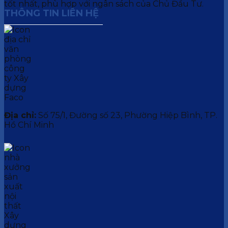
tốt nhất, phù hợp với ngân sách của Chủ Đầu Tư.
THÔNG TIN LIÊN HỆ
Địa chỉ:
Số 75/1, Đường số 23, Phường Hiệp Bình, TP.
Hồ Chí Minh