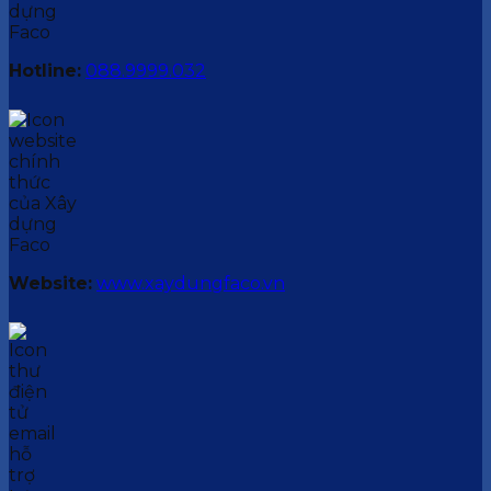
Hotline:
088.9999.032
Website:
www.xaydungfaco.vn