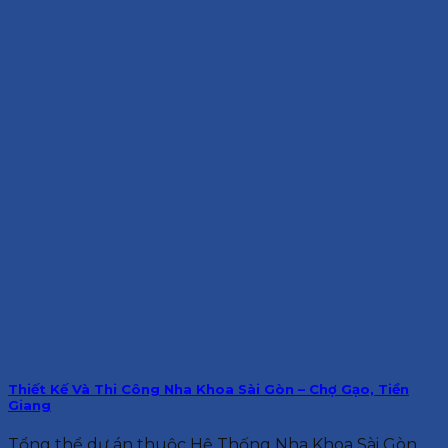
Thiết Kế Và Thi Công Nha Khoa Sài Gòn – Chợ Gạo, Tiền
Giang
Tổng thể dự án thuộc Hệ Thống Nha Khoa Sài Gòn