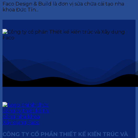
Faco Design & Build là đơn vị sửa chữa cải tạo nha
khoa Đức Tín...
CÔNG TY CỔ PHẦN THIẾT KẾ KIẾN TRÚC VÀ