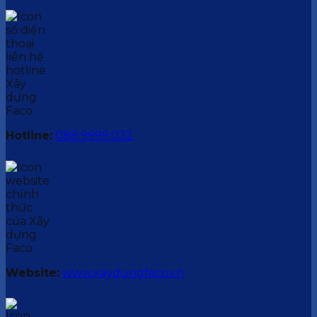
Hotline:
088.9999.032
Website:
www.xaydungfaco.vn