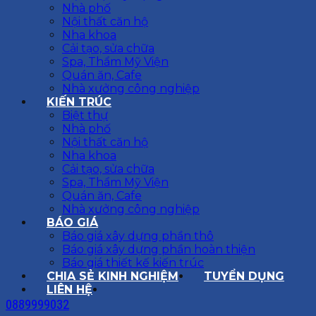
Nhà phố
Nội thất căn hộ
Nha khoa
Cải tạo, sửa chữa
Spa, Thẩm Mỹ Viện
Quán ăn, Cafe
Nhà xưởng công nghiệp
KIẾN TRÚC
Biệt thự
Nhà phố
Nội thất căn hộ
Nha khoa
Cải tạo, sửa chữa
Spa, Thẩm Mỹ Viện
Quán ăn, Cafe
Nhà xưởng công nghiệp
BÁO GIÁ
Báo giá xây dựng phần thô
Báo giá xây dựng phần hoàn thiện
Báo giá thiết kế kiến trúc
CHIA SẺ KINH NGHIỆM
TUYỂN DỤNG
LIÊN HỆ
0889999032