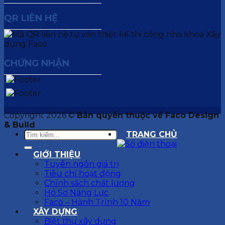
QR LIÊN HỆ
CHỨNG NHẬN
Copyright 2026 ©
Bản quyền thuộc về Faco Design
& Build
TRANG CHỦ
GIỚI THIỆU
Tuyên ngôn giá trị
Tiêu chí hoạt động
Chính sách chất lượng
Hồ Sơ Năng Lực
Faco – Hành Trình 10 Năm
XÂY DỰNG
Biệt thự xây dựng