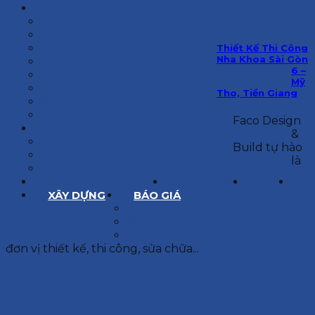
KIẾN TRÚC
BIỆT THỰ
NHÀ PHỐ
NỘI THẤT CĂN HỘ
Thiết Kế Thi Công
Nha Khoa Sài Gòn
NHA KHOA
6 –
CẢI TẠO, SỬA CHỮA
Mỹ
SPA, THẨM MỸ VIỆN
Tho, Tiền Giang
QUÁN ĂN, CAFE
NHÀ XƯỞNG CÔNG NGHIỆP
Faco Design
BÁO GIÁ
&
BÁO GIÁ XÂY DỰNG PHẦN THÔ
Build tự hào
BÁO GIÁ XÂY DỰNG PHẦN HOÀN THIỆN
là
BÁO GIÁ THIẾT KẾ KIẾN TRÚC
CHIA SẺ KINH NGHIỆM
TUYỂN DỤNG
LIÊN HỆ
XÂY DỰNG
BÁO GIÁ
XÂY DỰNG PHẦN THÔ
XÂY DỰNG PHẦN HOÀN THIỆN
THIẾT KẾ KIẾN TRÚC
đơn vị thiết kế, thi công, sửa chữa...