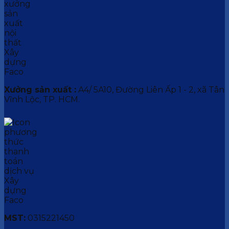
Xưởng sản xuất :
A4/ 5A10, Đường Liên Ấp 1 - 2, xã Tân
Vĩnh Lộc, TP. HCM.
MST:
0315221450