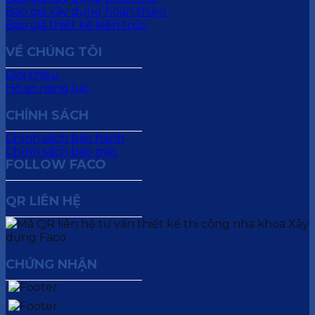
Báo giá xây dựng hoàn thiện
Báo giá thiết kế kiến trúc
VỀ CHÚNG TÔI
Giới thiệu
Hồ sơ năng lực
CHÍNH SÁCH
Chính sách bảo hành
Chính sách bảo mật
FOLLOW FACO
QR LIÊN HỆ
CHỨNG NHẬN