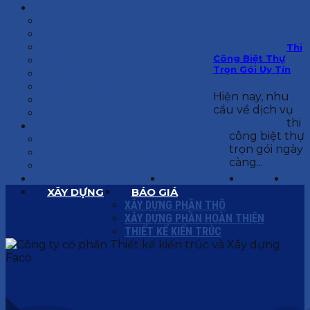
KIẾN TRÚC
BIỆT THỰ
NHÀ PHỐ
NỘI THẤT CĂN HỘ
Thi
Công Biệt Thự
NHA KHOA
Trọn Gói Uy Tín
CẢI TẠO, SỬA CHỮA
SPA, THẨM MỸ VIỆN
Hiện nay, nhu
QUÁN ĂN, CAFE
cầu về dịch vụ
NHÀ XƯỞNG CÔNG NGHIỆP
thi
BÁO GIÁ
công biệt thự
BÁO GIÁ XÂY DỰNG PHẦN THÔ
trọn gói ngày
BÁO GIÁ XÂY DỰNG PHẦN HOÀN THIỆN
càng...
BÁO GIÁ THIẾT KẾ KIẾN TRÚC
CHIA SẺ KINH NGHIỆM
TUYỂN DỤNG
LIÊN HỆ
XÂY DỰNG
BÁO GIÁ
XÂY DỰNG PHẦN THÔ
XÂY DỰNG PHẦN HOÀN THIỆN
THIẾT KẾ KIẾN TRÚC