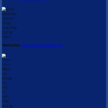
Website:
www.xaydungfaco.vn