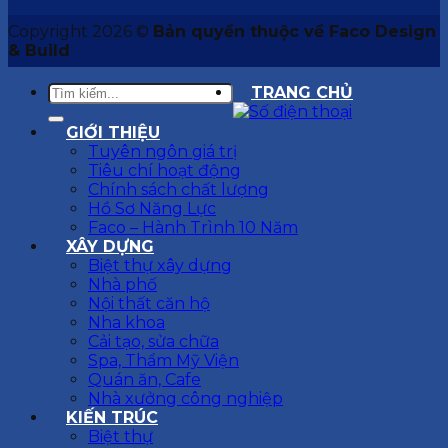
Copyright 2026 ©
Bản quyền thuộc về Faco Design
& Build
TRANG CHỦ
GIỚI THIỆU
Tuyên ngôn giá trị
Tiêu chí hoạt động
Chính sách chất lượng
Hồ Sơ Năng Lực
Faco – Hành Trình 10 Năm
XÂY DỰNG
Biệt thự xây dựng
Nhà phố
Nội thất căn hộ
Nha khoa
Cải tạo, sửa chữa
Spa, Thẩm Mỹ Viện
Quán ăn, Cafe
Nhà xưởng công nghiệp
KIẾN TRÚC
Biệt thự