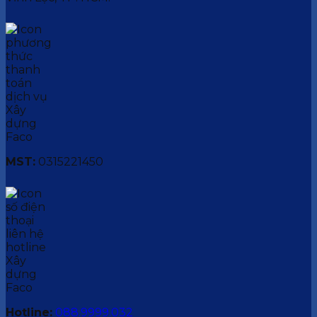
MST:
0315221450
Hotline:
088.9999.032