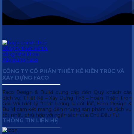
CÔNG TY CỔ PHẦN THIẾT KẾ KIẾN TRÚC VÀ
XÂY DỰNG FACO
Faco Design & Build cung cấp đến Quý khách các
dịch vụ: Thiết Kế – Xây Dựng Thô – Hoàn Thiện Trọn
Gói. Với triết lý “Chất lượng là cốt lõi”, Faco Design &
Build cam kết mang đến những sản phẩm và dịch vụ
tốt nhất, phù hợp với ngân sách của Chủ Đầu Tư.
THÔNG TIN LIÊN HỆ