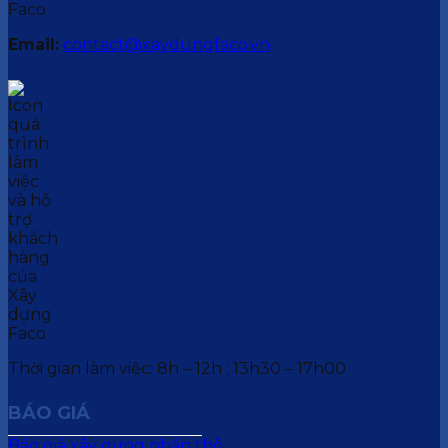
Email:
contact@xaydungfaco.vn
Thời gian làm việc: 8h – 12h ; 13h30 – 17h00
BÁO GIÁ
Báo giá xây dựng phần thô