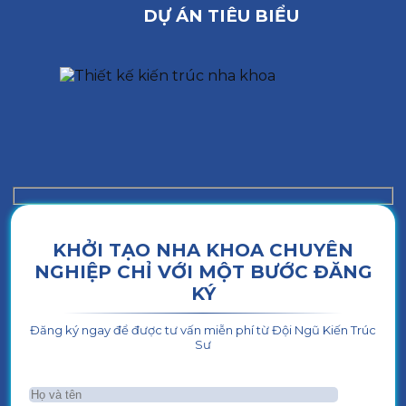
DỰ ÁN TIÊU BIỂU
KHỞI TẠO NHA KHOA CHUYÊN
NGHIỆP CHỈ VỚI MỘT BƯỚC ĐĂNG
KÝ
Đăng ký ngay để được tư vấn miễn phí từ Đội Ngũ Kiến Trúc
Sư