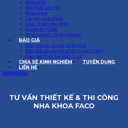
Nhà phố
Nội thất căn hộ
Nha khoa
Cải tạo, sửa chữa
Spa, Thẩm Mỹ Viện
Quán ăn, Cafe
Nhà xưởng công nghiệp
BÁO GIÁ
Báo giá xây dựng phần thô
Báo giá xây dựng phần hoàn thiện
Báo giá thiết kế kiến trúc
CHIA SẺ KINH NGHIỆM
TUYỂN DỤNG
LIÊN HỆ
0889999032
TƯ VẤN THIẾT KẾ & THI CÔNG
NHA KHOA FACO