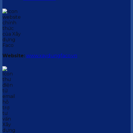
Website:
www.xaydungfaco.vn