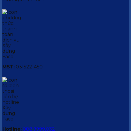
MST:
0315221450
Hotline:
088.9999.032