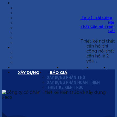
KIẾN TRÚC
BIỆT THỰ
NHÀ PHỐ
NỘI THẤT CĂN HỘ
【A-Z】 Thi Công
NHA KHOA
Nội
Thất Căn Hộ Trọn
CẢI TẠO, SỬA CHỮA
Gói
SPA, THẨM MỸ VIỆN
QUÁN ĂN, CAFE
Thiết kế nội thất
NHÀ XƯỞNG CÔNG NGHIỆP
căn hộ, thi
BÁO GIÁ
công nội thất
BÁO GIÁ XÂY DỰNG PHẦN THÔ
căn hộ là 2
BÁO GIÁ XÂY DỰNG PHẦN HOÀN THIỆN
yếu...
BÁO GIÁ THIẾT KẾ KIẾN TRÚC
CHIA SẺ KINH NGHIỆM
TUYỂN DỤNG
LIÊN HỆ
XÂY DỰNG
BÁO GIÁ
XÂY DỰNG PHẦN THÔ
XÂY DỰNG PHẦN HOÀN THIỆN
THIẾT KẾ KIẾN TRÚC