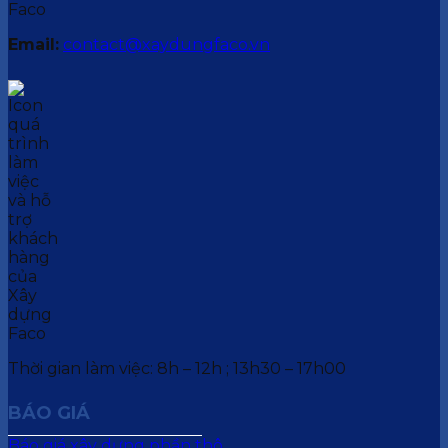
Email:
contact@xaydungfaco.vn
Thời gian làm việc: 8h – 12h ; 13h30 – 17h00
BÁO GIÁ
Báo giá xây dựng phần thô