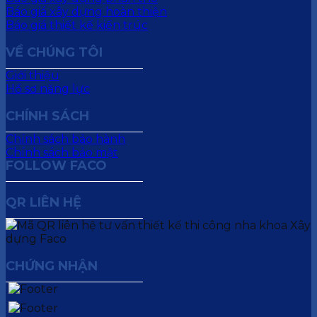
Báo giá xây dựng hoàn thiện
Báo giá thiết kế kiến trúc
VỀ CHÚNG TÔI
Giới thiệu
Hồ sơ năng lực
CHÍNH SÁCH
Chính sách bảo hành
Chính sách bảo mật
FOLLOW FACO
QR LIÊN HỆ
CHỨNG NHẬN