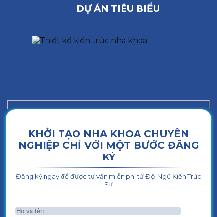
DỰ ÁN TIÊU BIỂU
KHỞI TẠO NHA KHOA CHUYÊN
NGHIỆP CHỈ VỚI MỘT BƯỚC ĐĂNG
KÝ
Đăng ký ngay để được tư vấn miễn phí từ Đội Ngũ Kiến Trúc
Sư