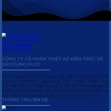
CÔNG TY CỔ PHẦN THIẾT KẾ KIẾN TRÚC VÀ
XÂY DỰNG FACO
Faco Design & Build cung cấp đến Quý khách các
dịch vụ: Thiết Kế – Xây Dựng Thô – Hoàn Thiện Trọn
Gói. Với triết lý “Chất lượng là cốt lõi”, Faco Design &
Build cam kết mang đến những sản phẩm và dịch vụ
tốt nhất, phù hợp với ngân sách của Chủ Đầu Tư.
THÔNG TIN LIÊN HỆ