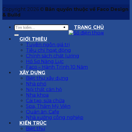
Copyright 2026 ©
Bản quyền thuộc về Faco Design
& Build
TRANG CHỦ
GIỚI THIỆU
Tuyên ngôn giá trị
Tiêu chí hoạt động
Chính sách chất lượng
Hồ Sơ Năng Lực
Faco – Hành Trình 10 Năm
XÂY DỰNG
Biệt thự xây dựng
Nhà phố
Nội thất căn hộ
Nha khoa
Cải tạo, sửa chữa
Spa, Thẩm Mỹ Viện
Quán ăn, Cafe
Nhà xưởng công nghiệp
KIẾN TRÚC
Biệt thự