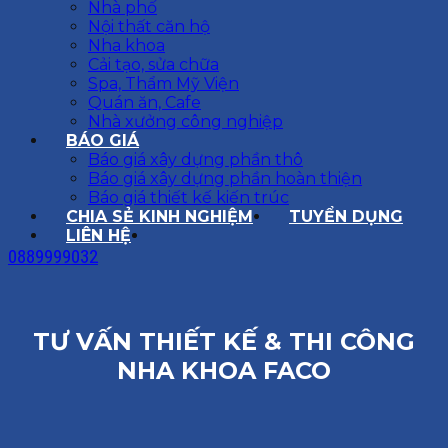
Nhà phố
Nội thất căn hộ
Nha khoa
Cải tạo, sửa chữa
Spa, Thẩm Mỹ Viện
Quán ăn, Cafe
Nhà xưởng công nghiệp
BÁO GIÁ
Báo giá xây dựng phần thô
Báo giá xây dựng phần hoàn thiện
Báo giá thiết kế kiến trúc
CHIA SẺ KINH NGHIỆM
TUYỂN DỤNG
LIÊN HỆ
0889999032
TƯ VẤN THIẾT KẾ & THI CÔNG
NHA KHOA FACO