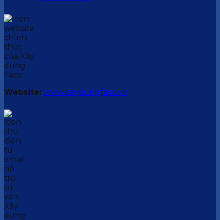
Website:
www.xaydungfaco.vn