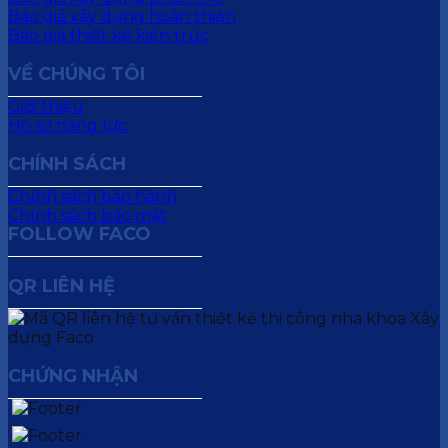
Báo giá xây dựng hoàn thiện
Báo giá thiết kế kiến trúc
VỀ CHÚNG TÔI
Giới thiệu
Hồ sơ năng lực
CHÍNH SÁCH
Chính sách bảo hành
Chính sách bảo mật
FOLLOW FACO
QR LIÊN HỆ
CHỨNG NHẬN