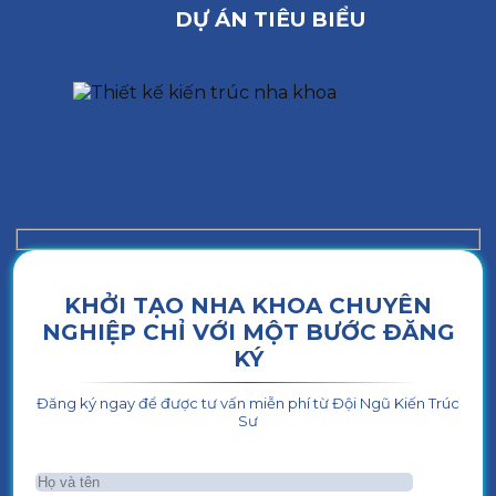
DỰ ÁN TIÊU BIỂU
KHỞI TẠO NHA KHOA CHUYÊN
NGHIỆP CHỈ VỚI MỘT BƯỚC ĐĂNG
KÝ
Đăng ký ngay để được tư vấn miễn phí từ Đội Ngũ Kiến Trúc
Sư