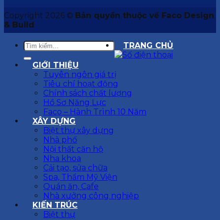
Copyright 2026 ©
Bản quyền thuộc về Faco Design
& Build
TRANG CHỦ
GIỚI THIỆU
Tuyên ngôn giá trị
Tiêu chí hoạt động
Chính sách chất lượng
Hồ Sơ Năng Lực
Faco – Hành Trình 10 Năm
XÂY DỰNG
Biệt thự xây dựng
Nhà phố
Nội thất căn hộ
Nha khoa
Cải tạo, sửa chữa
Spa, Thẩm Mỹ Viện
Quán ăn, Cafe
Nhà xưởng công nghiệp
KIẾN TRÚC
Biệt thự