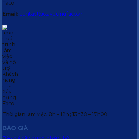
Email:
contact@xaydungfaco.vn
Thời gian làm việc: 8h – 12h ; 13h30 – 17h00
BÁO GIÁ
Báo giá xây dựng phần thô