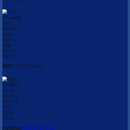
MST:
0315221450
Hotline:
088.9999.032