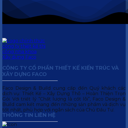
CÔNG TY CỔ PHẦN THIẾT KẾ KIẾN TRÚC VÀ
XÂY DỰNG FACO
Faco Design & Build cung cấp đến Quý khách các
dịch vụ: Thiết Kế – Xây Dựng Thô – Hoàn Thiện Trọn
Gói. Với triết lý “Chất lượng là cốt lõi”, Faco Design &
Build cam kết mang đến những sản phẩm và dịch vụ
tốt nhất, phù hợp với ngân sách của Chủ Đầu Tư.
THÔNG TIN LIÊN HỆ