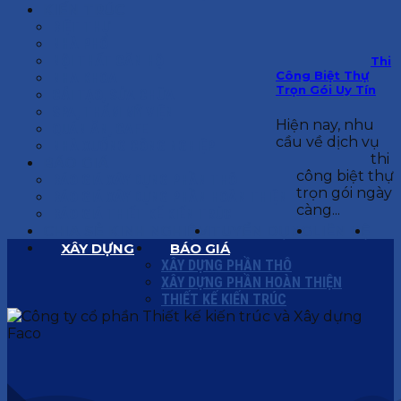
KIẾN TRÚC
BIỆT THỰ
NHÀ PHỐ
NỘI THẤT CĂN HỘ
Thi
Công Biệt Thự
NHA KHOA
Trọn Gói Uy Tín
CẢI TẠO, SỬA CHỮA
SPA, THẨM MỸ VIỆN
Hiện nay, nhu
QUÁN ĂN, CAFE
cầu về dịch vụ
NHÀ XƯỞNG CÔNG NGHIỆP
thi
BÁO GIÁ
công biệt thự
BÁO GIÁ XÂY DỰNG PHẦN THÔ
trọn gói ngày
BÁO GIÁ XÂY DỰNG PHẦN HOÀN THIỆN
càng...
BÁO GIÁ THIẾT KẾ KIẾN TRÚC
CHIA SẺ KINH NGHIỆM
TUYỂN DỤNG
LIÊN HỆ
XÂY DỰNG
BÁO GIÁ
XÂY DỰNG PHẦN THÔ
XÂY DỰNG PHẦN HOÀN THIỆN
THIẾT KẾ KIẾN TRÚC