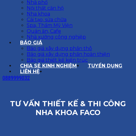
Nhà phố
Nội thất căn hộ
Nha khoa
Cải tạo, sửa chữa
Spa, Thẩm Mỹ Viện
Quán ăn, Cafe
Nhà xưởng công nghiệp
BÁO GIÁ
Báo giá xây dựng phần thô
Báo giá xây dựng phần hoàn thiện
Báo giá thiết kế kiến trúc
CHIA SẺ KINH NGHIỆM
TUYỂN DỤNG
LIÊN HỆ
0889999032
TƯ VẤN THIẾT KẾ & THI CÔNG
NHA KHOA FACO