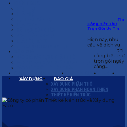
KIẾN TRÚC
BIỆT THỰ
NHÀ PHỐ
NỘI THẤT CĂN HỘ
Thi
Công Biệt Thự
NHA KHOA
Trọn Gói Uy Tín
CẢI TẠO, SỬA CHỮA
SPA, THẨM MỸ VIỆN
Hiện nay, nhu
QUÁN ĂN, CAFE
cầu về dịch vụ
NHÀ XƯỞNG CÔNG NGHIỆP
thi
BÁO GIÁ
công biệt thự
BÁO GIÁ XÂY DỰNG PHẦN THÔ
trọn gói ngày
BÁO GIÁ XÂY DỰNG PHẦN HOÀN THIỆN
càng...
BÁO GIÁ THIẾT KẾ KIẾN TRÚC
CHIA SẺ KINH NGHIỆM
TUYỂN DỤNG
LIÊN HỆ
XÂY DỰNG
BÁO GIÁ
XÂY DỰNG PHẦN THÔ
XÂY DỰNG PHẦN HOÀN THIỆN
THIẾT KẾ KIẾN TRÚC