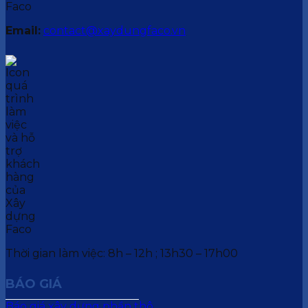
Email:
contact@xaydungfaco.vn
Thời gian làm việc: 8h – 12h ; 13h30 – 17h00
BÁO GIÁ
Báo giá xây dựng phần thô