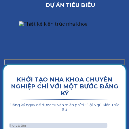
DỰ ÁN TIÊU BIỂU
KHỞI TẠO NHA KHOA CHUYÊN
NGHIỆP CHỈ VỚI MỘT BƯỚC ĐĂNG
KÝ
Đăng ký ngay để được tư vấn miễn phí từ Đội Ngũ Kiến Trúc
Sư