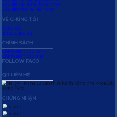
Báo giá xây dựng hoàn thiện
Báo giá thiết kế kiến trúc
VỀ CHÚNG TÔI
Giới thiệu
Hồ sơ năng lực
CHÍNH SÁCH
Chính sách bảo hành
Chính sách bảo mật
FOLLOW FACO
QR LIÊN HỆ
CHỨNG NHẬN