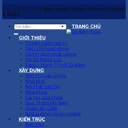
Copyright 2026 ©
Bản quyền thuộc về Faco Design
& Build
TRANG CHỦ
GIỚI THIỆU
Tuyên ngôn giá trị
Tiêu chí hoạt động
Chính sách chất lượng
Hồ Sơ Năng Lực
Faco – Hành Trình 10 Năm
XÂY DỰNG
Biệt thự xây dựng
Nhà phố
Nội thất căn hộ
Nha khoa
Cải tạo, sửa chữa
Spa, Thẩm Mỹ Viện
Quán ăn, Cafe
Nhà xưởng công nghiệp
KIẾN TRÚC
Biệt thự