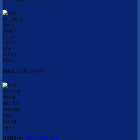
MST:
0315221450
Hotline:
088.9999.032