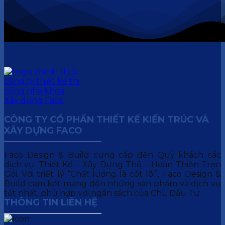
CÔNG TY CỔ PHẦN THIẾT KẾ KIẾN TRÚC VÀ
XÂY DỰNG FACO
Faco Design & Build cung cấp đến Quý khách các
dịch vụ: Thiết Kế – Xây Dựng Thô – Hoàn Thiện Trọn
Gói. Với triết lý “Chất lượng là cốt lõi”, Faco Design &
Build cam kết mang đến những sản phẩm và dịch vụ
tốt nhất, phù hợp với ngân sách của Chủ Đầu Tư.
THÔNG TIN LIÊN HỆ