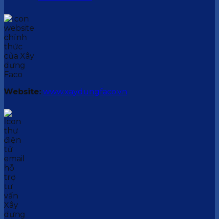
Website:
www.xaydungfaco.vn