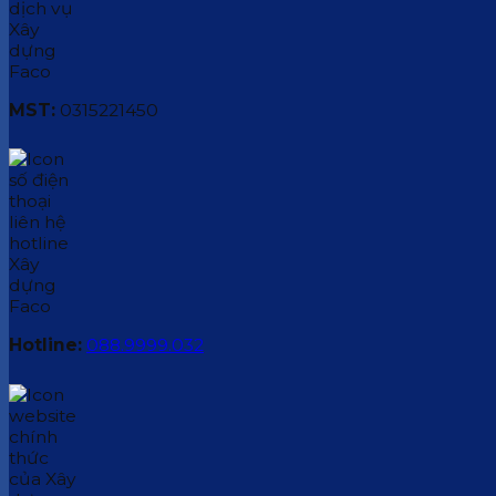
MST:
0315221450
Hotline:
088.9999.032