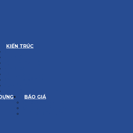
KIẾN TRÚC
BIỆT THỰ
NHÀ PHỐ
NỘI THẤT CĂN HỘ
NHA KHOA
CẢI TẠO, SỬA CHỮA
SPA, THẨM MỸ VIỆN
QUÁN ĂN, CAFE
NHÀ XƯỞNG CÔNG NGHIỆP
 DỰNG
BÁO GIÁ
XÂY DỰNG PHẦN THÔ
XÂY DỰNG PHẦN HOÀN THIỆN
THIẾT KẾ KIẾN TRÚC