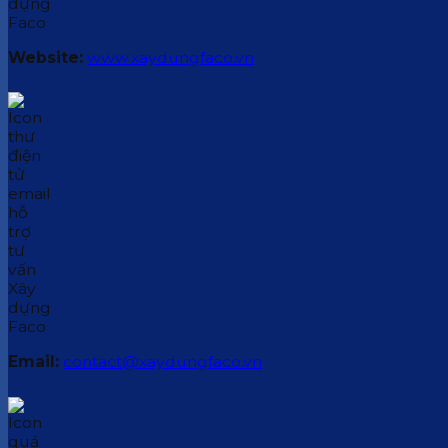
Website:
www.xaydungfaco.vn
Email:
contact@xaydungfaco.vn