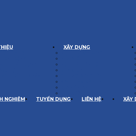
THIỆU
XÂY DỰNG
GÔN GIÁ TRỊ
BIỆT THỰ XÂY DỰNG
Í HOẠT ĐỘNG
NHÀ PHỐ
SÁCH CHẤT LƯỢNG
NỘI THẤT CĂN HỘ
ĂNG LỰC
NHA KHOA
HÀNH TRÌNH 10 NĂM
CẢI TẠO, SỬA CHỮA
SPA, THẨM MỸ VIỆN
QUÁN ĂN, CAFE
NHÀ XƯỞNG CÔNG NGHIỆP
NH NGHIỆM
TUYỂN DỤNG
LIÊN HỆ
XÂY