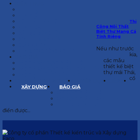
KIẾN TRÚC
BIỆT THỰ
NHÀ PHỐ
NỘI THẤT CĂN HỘ
Thi
Công Nội Thất
NHA KHOA
Biệt Thự Mang Cá
CẢI TẠO, SỬA CHỮA
Tính Riêng
SPA, THẨM MỸ VIỆN
QUÁN ĂN, CAFE
Nếu như trước
NHÀ XƯỞNG CÔNG NGHIỆP
kia,
BÁO GIÁ
các mẫu
BÁO GIÁ XÂY DỰNG PHẦN THÔ
thiết kế biệt
BÁO GIÁ XÂY DỰNG PHẦN HOÀN THIỆN
thự mái Thái,
BÁO GIÁ THIẾT KẾ KIẾN TRÚC
cổ
CHIA SẺ KINH NGHIỆM
TUYỂN DỤNG
LIÊN HỆ
XÂY DỰNG
BÁO GIÁ
XÂY DỰNG PHẦN THÔ
XÂY DỰNG PHẦN HOÀN THIỆN
THIẾT KẾ KIẾN TRÚC
điển được...