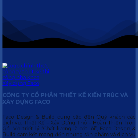
CÔNG TY CỔ PHẦN THIẾT KẾ KIẾN TRÚC VÀ
XÂY DỰNG FACO
Faco Design & Build cung cấp đến Quý khách các
dịch vụ: Thiết Kế – Xây Dựng Thô – Hoàn Thiện Trọn
Gói. Với triết lý “Chất lượng là cốt lõi”, Faco Design &
Build cam kết mang đến những sản phẩm và dịch vụ