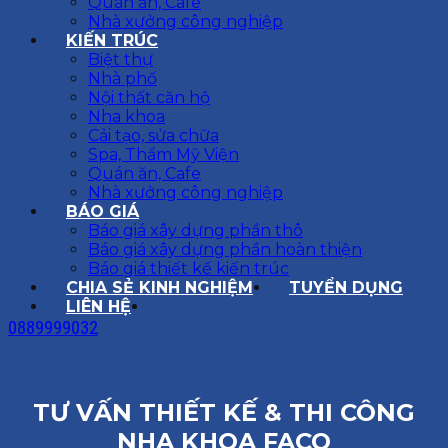
Quán ăn, Cafe
Nhà xưởng công nghiệp
KIẾN TRÚC
Biệt thự
Nhà phố
Nội thất căn hộ
Nha khoa
Cải tạo, sửa chữa
Spa, Thẩm Mỹ Viện
Quán ăn, Cafe
Nhà xưởng công nghiệp
BÁO GIÁ
Báo giá xây dựng phần thô
Báo giá xây dựng phần hoàn thiện
Báo giá thiết kế kiến trúc
CHIA SẺ KINH NGHIỆM
TUYỂN DỤNG
LIÊN HỆ
0889999032
TƯ VẤN THIẾT KẾ & THI CÔNG
NHA KHOA FACO