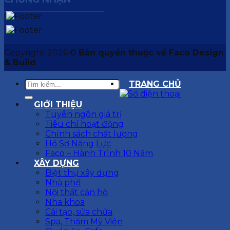
Copyright 2026 ©
Bản quyền thuộc về Faco Design
& Build
TRANG CHỦ
GIỚI THIỆU
Tuyên ngôn giá trị
Tiêu chí hoạt động
Chính sách chất lượng
Hồ Sơ Năng Lực
Faco – Hành Trình 10 Năm
XÂY DỰNG
Biệt thự xây dựng
Nhà phố
Nội thất căn hộ
Nha khoa
Cải tạo, sửa chữa
Spa, Thẩm Mỹ Viện