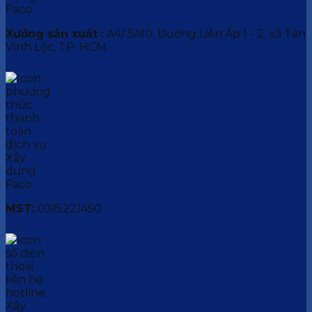
Xưởng sản xuất :
A4/ 5A10, Đường Liên Ấp 1 - 2, xã Tân
Vĩnh Lộc, TP. HCM.
MST:
0315221450