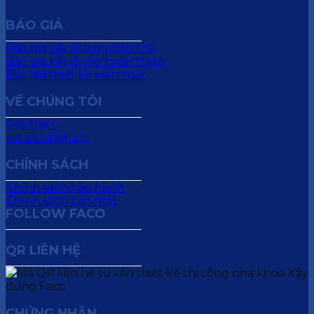
BÁO GIÁ
Báo giá xây dựng phần thô
Báo giá xây dựng hoàn thiện
Báo giá thiết kế kiến trúc
VỀ CHÚNG TÔI
Giới thiệu
Hồ sơ năng lực
CHÍNH SÁCH
Chính sách bảo hành
Chính sách bảo mật
FOLLOW FACO
QR LIÊN HỆ
CHỨNG NHẬN