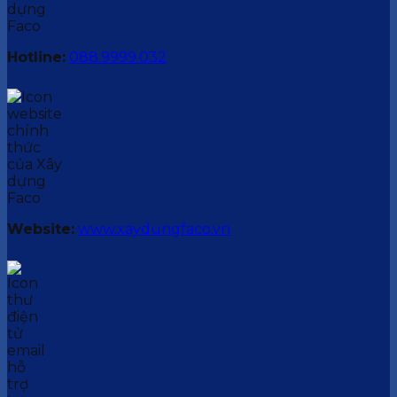
Hotline:
088.9999.032
Website:
www.xaydungfaco.vn