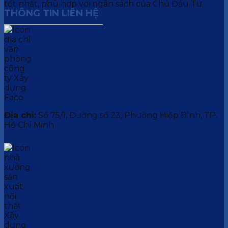
tốt nhất, phù hợp với ngân sách của Chủ Đầu Tư.
THÔNG TIN LIÊN HỆ
Địa chỉ:
Số 75/1, Đường số 23, Phường Hiệp Bình, TP.
Hồ Chí Minh