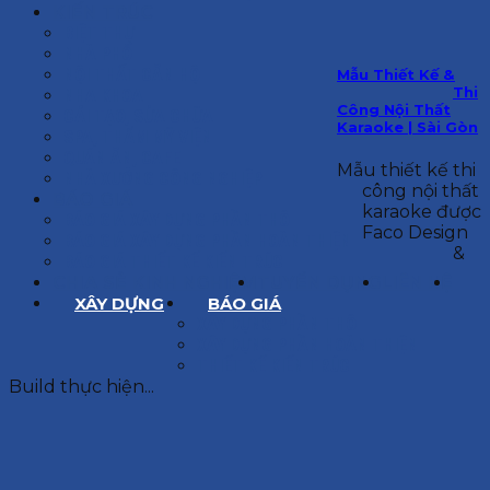
KIẾN TRÚC
BIỆT THỰ
NHÀ PHỐ
NỘI THẤT CĂN HỘ
Mẫu Thiết Kế &
Thi
NHA KHOA
Công Nội Thất
CẢI TẠO, SỬA CHỮA
Karaoke | Sài Gòn
SPA, THẨM MỸ VIỆN
QUÁN ĂN, CAFE
Mẫu thiết kế thi
NHÀ XƯỞNG CÔNG NGHIỆP
công nội thất
BÁO GIÁ
karaoke được
BÁO GIÁ XÂY DỰNG PHẦN THÔ
Faco Design
BÁO GIÁ XÂY DỰNG PHẦN HOÀN THIỆN
&
BÁO GIÁ THIẾT KẾ KIẾN TRÚC
CHIA SẺ KINH NGHIỆM
TUYỂN DỤNG
LIÊN HỆ
XÂY DỰNG
BÁO GIÁ
XÂY DỰNG PHẦN THÔ
XÂY DỰNG PHẦN HOÀN THIỆN
THIẾT KẾ KIẾN TRÚC
Build thực hiện...