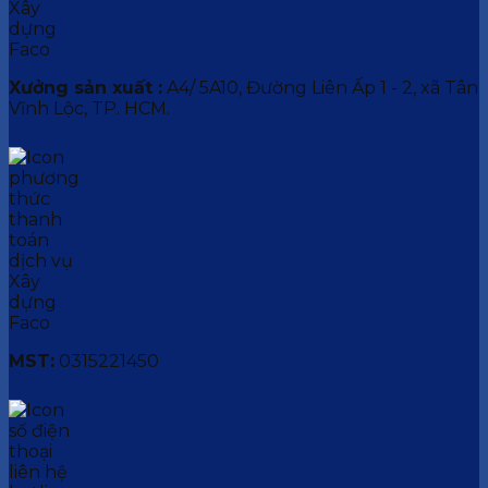
Xưởng sản xuất :
A4/ 5A10, Đường Liên Ấp 1 - 2, xã Tân
Vĩnh Lộc, TP. HCM.
MST:
0315221450