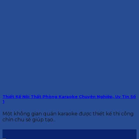
Thiết Kế Nội Thất Phòng Karaoke Chuyên Nghiệp, Uy Tín Số
1
Một không gian quán karaoke được thiết kế thi công
chỉn chu sẽ giúp tạo...