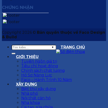
CHỨNG NHẬN
Copyright 2026 ©
Bản quyền thuộc về Faco Design
& Build
TRANG CHỦ
GIỚI THIỆU
Tuyên ngôn giá trị
Tiêu chí hoạt động
Chính sách chất lượng
Hồ Sơ Năng Lực
Faco – Hành Trình 10 Năm
XÂY DỰNG
Biệt thự xây dựng
Nhà phố
Nội thất căn hộ
Nha khoa
Cải tạo, sửa chữa