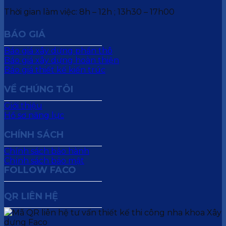
Thời gian làm việc: 8h – 12h ; 13h30 – 17h00
BÁO GIÁ
Báo giá xây dựng phần thô
Báo giá xây dựng hoàn thiện
Báo giá thiết kế kiến trúc
VỀ CHÚNG TÔI
Giới thiệu
Hồ sơ năng lực
CHÍNH SÁCH
Chính sách bảo hành
Chính sách bảo mật
FOLLOW FACO
QR LIÊN HỆ