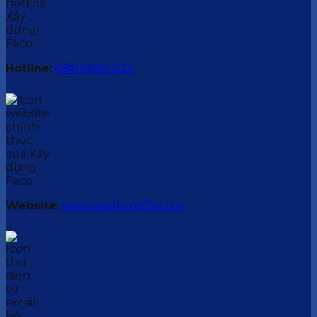
Hotline:
088.9999.032
Website:
www.xaydungfaco.vn