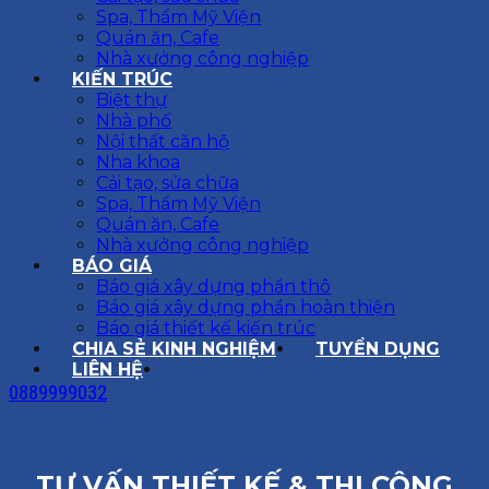
Spa, Thẩm Mỹ Viện
Quán ăn, Cafe
Nhà xưởng công nghiệp
KIẾN TRÚC
Biệt thự
Nhà phố
Nội thất căn hộ
Nha khoa
Cải tạo, sửa chữa
Spa, Thẩm Mỹ Viện
Quán ăn, Cafe
Nhà xưởng công nghiệp
BÁO GIÁ
Báo giá xây dựng phần thô
Báo giá xây dựng phần hoàn thiện
Báo giá thiết kế kiến trúc
CHIA SẺ KINH NGHIỆM
TUYỂN DỤNG
LIÊN HỆ
0889999032
TƯ VẤN THIẾT KẾ & THI CÔNG