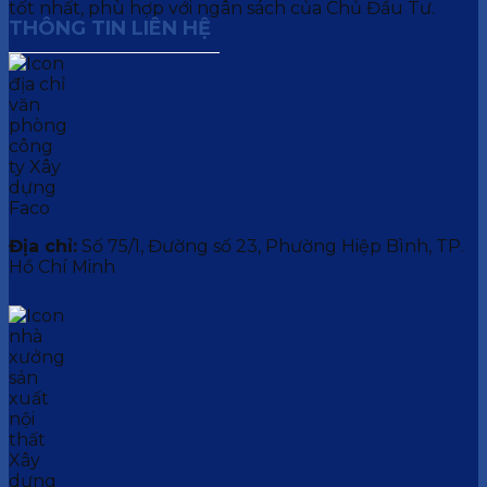
tốt nhất, phù hợp với ngân sách của Chủ Đầu Tư.
THÔNG TIN LIÊN HỆ
Địa chỉ:
Số 75/1, Đường số 23, Phường Hiệp Bình, TP.
Hồ Chí Minh