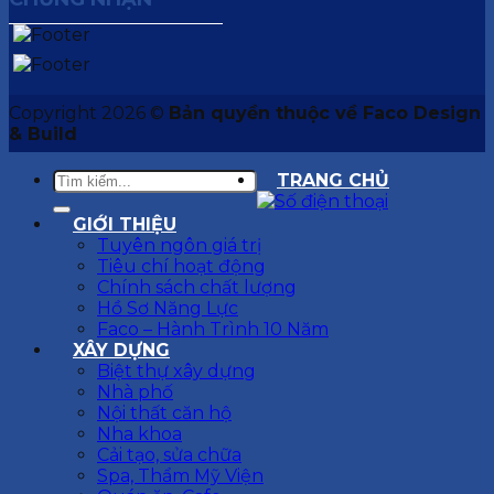
Copyright 2026 ©
Bản quyền thuộc về Faco Design
& Build
TRANG CHỦ
GIỚI THIỆU
Tuyên ngôn giá trị
Tiêu chí hoạt động
Chính sách chất lượng
Hồ Sơ Năng Lực
Faco – Hành Trình 10 Năm
XÂY DỰNG
Biệt thự xây dựng
Nhà phố
Nội thất căn hộ
Nha khoa
Cải tạo, sửa chữa
Spa, Thẩm Mỹ Viện