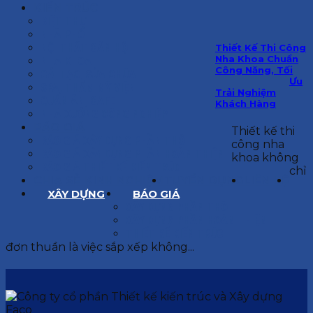
KIẾN TRÚC
BIỆT THỰ
NHÀ PHỐ
NỘI THẤT CĂN HỘ
Thiết Kế Thi Công
Nha Khoa Chuẩn
NHA KHOA
Công Năng, Tối
CẢI TẠO, SỬA CHỮA
Ưu
SPA, THẨM MỸ VIỆN
Trải Nghiệm
QUÁN ĂN, CAFE
Khách Hàng
NHÀ XƯỞNG CÔNG NGHIỆP
BÁO GIÁ
Thiết kế thi
BÁO GIÁ XÂY DỰNG PHẦN THÔ
công nha
BÁO GIÁ XÂY DỰNG PHẦN HOÀN THIỆN
khoa không
BÁO GIÁ THIẾT KẾ KIẾN TRÚC
chỉ
CHIA SẺ KINH NGHIỆM
TUYỂN DỤNG
LIÊN HỆ
XÂY DỰNG
BÁO GIÁ
XÂY DỰNG PHẦN THÔ
XÂY DỰNG PHẦN HOÀN THIỆN
THIẾT KẾ KIẾN TRÚC
đơn thuần là việc sắp xếp không...