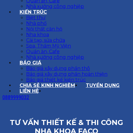
Quán ăn, Cafe
Nhà xưởng công nghiệp
KIẾN TRÚC
Biệt thự
Nhà phố
Nội thất căn hộ
Nha khoa
Cải tạo, sửa chữa
Spa, Thẩm Mỹ Viện
Quán ăn, Cafe
Nhà xưởng công nghiệp
BÁO GIÁ
Báo giá xây dựng phần thô
Báo giá xây dựng phần hoàn thiện
Báo giá thiết kế kiến trúc
CHIA SẺ KINH NGHIỆM
TUYỂN DỤNG
LIÊN HỆ
0889999032
TƯ VẤN THIẾT KẾ & THI CÔNG
NHA KHOA FACO