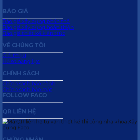
BÁO GIÁ
Báo giá xây dựng phần thô
Báo giá xây dựng hoàn thiện
Báo giá thiết kế kiến trúc
VỀ CHÚNG TÔI
Giới thiệu
Hồ sơ năng lực
CHÍNH SÁCH
Chính sách bảo hành
Chính sách bảo mật
FOLLOW FACO
QR LIÊN HỆ
CHỨNG NHẬN