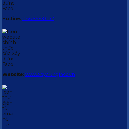
Hotline:
088.9999.032
Website:
www.xaydungfaco.vn