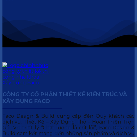
CÔNG TY CỔ PHẦN THIẾT KẾ KIẾN TRÚC VÀ
XÂY DỰNG FACO
Faco Design & Build cung cấp đến Quý khách các
dịch vụ: Thiết Kế – Xây Dựng Thô – Hoàn Thiện Trọn
Gói. Với triết lý “Chất lượng là cốt lõi”, Faco Design &
Build cam kết mang đến những sản phẩm và dịch vụ