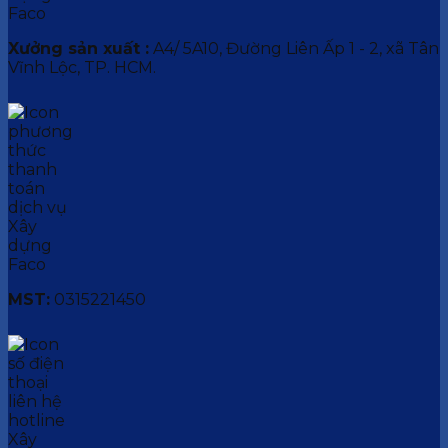
Xưởng sản xuất :
A4/ 5A10, Đường Liên Ấp 1 - 2, xã Tân
Vĩnh Lộc, TP. HCM.
MST:
0315221450