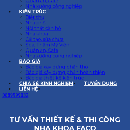
Quán ăn, Cafe
Nhà xưởng công nghiệp
KIẾN TRÚC
Biệt thự
Nhà phố
Nội thất căn hộ
Nha khoa
Cải tạo, sửa chữa
Spa, Thẩm Mỹ Viện
Quán ăn, Cafe
Nhà xưởng công nghiệp
BÁO GIÁ
Báo giá xây dựng phần thô
Báo giá xây dựng phần hoàn thiện
Báo giá thiết kế kiến trúc
CHIA SẺ KINH NGHIỆM
TUYỂN DỤNG
LIÊN HỆ
0889999032
TƯ VẤN THIẾT KẾ & THI CÔNG
NHA KHOA FACO