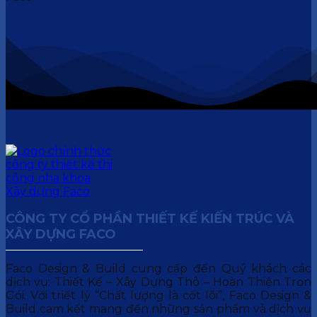
CÔNG TY CỔ PHẦN THIẾT KẾ KIẾN TRÚC VÀ
XÂY DỰNG FACO
Faco Design & Build cung cấp đến Quý khách các
dịch vụ: Thiết Kế – Xây Dựng Thô – Hoàn Thiện Trọn
Gói. Với triết lý “Chất lượng là cốt lõi”, Faco Design &
Build cam kết mang đến những sản phẩm và dịch vụ