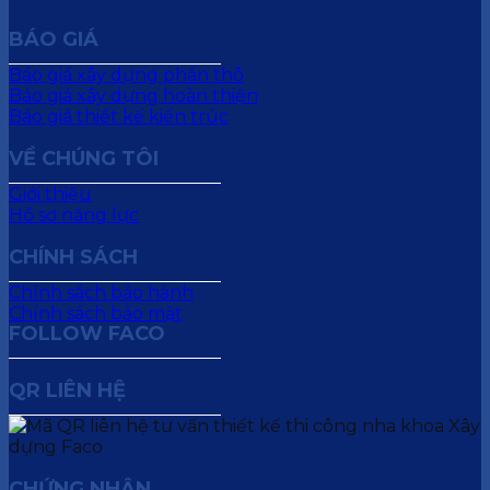
BÁO GIÁ
Báo giá xây dựng phần thô
Báo giá xây dựng hoàn thiện
Báo giá thiết kế kiến trúc
VỀ CHÚNG TÔI
Giới thiệu
Hồ sơ năng lực
CHÍNH SÁCH
Chính sách bảo hành
Chính sách bảo mật
FOLLOW FACO
QR LIÊN HỆ
CHỨNG NHẬN