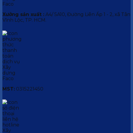
Xưởng sản xuất :
A4/ 5A10, Đường Liên Ấp 1 - 2, xã Tân
Vĩnh Lộc, TP. HCM.
MST:
0315221450