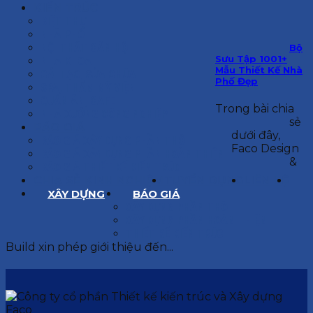
KIẾN TRÚC
BIỆT THỰ
NHÀ PHỐ
NỘI THẤT CĂN HỘ
Bộ
Sưu Tập 1001+
NHA KHOA
Mẫu Thiết Kế Nhà
CẢI TẠO, SỬA CHỮA
Phố Đẹp
SPA, THẨM MỸ VIỆN
QUÁN ĂN, CAFE
Trong bài chia
NHÀ XƯỞNG CÔNG NGHIỆP
sẻ
BÁO GIÁ
dưới đây,
BÁO GIÁ XÂY DỰNG PHẦN THÔ
Faco Design
BÁO GIÁ XÂY DỰNG PHẦN HOÀN THIỆN
&
BÁO GIÁ THIẾT KẾ KIẾN TRÚC
CHIA SẺ KINH NGHIỆM
TUYỂN DỤNG
LIÊN HỆ
XÂY DỰNG
BÁO GIÁ
XÂY DỰNG PHẦN THÔ
XÂY DỰNG PHẦN HOÀN THIỆN
THIẾT KẾ KIẾN TRÚC
Build xin phép giới thiệu đến...