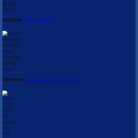
Hotline:
088.9999.032
Website:
www.xaydungfaco.vn