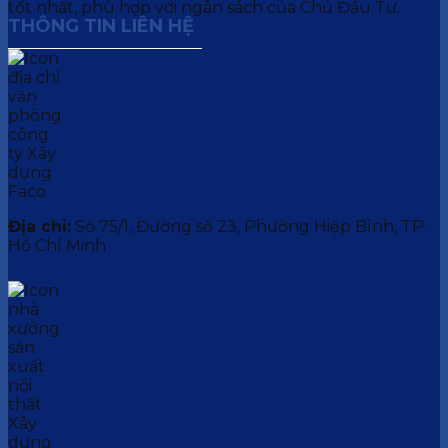
tốt nhất, phù hợp với ngân sách của Chủ Đầu Tư.
THÔNG TIN LIÊN HỆ
Địa chỉ:
Số 75/1, Đường số 23, Phường Hiệp Bình, TP.
Hồ Chí Minh