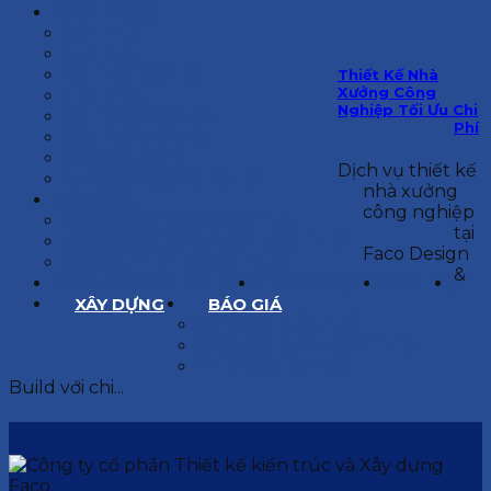
KIẾN TRÚC
BIỆT THỰ
NHÀ PHỐ
NỘI THẤT CĂN HỘ
Thiết Kế Nhà
Xưởng Công
NHA KHOA
Nghiệp Tối Ưu Chi
CẢI TẠO, SỬA CHỮA
Phí
SPA, THẨM MỸ VIỆN
QUÁN ĂN, CAFE
Dịch vụ thiết kế
NHÀ XƯỞNG CÔNG NGHIỆP
nhà xưởng
BÁO GIÁ
công nghiệp
BÁO GIÁ XÂY DỰNG PHẦN THÔ
tại
BÁO GIÁ XÂY DỰNG PHẦN HOÀN THIỆN
Faco Design
BÁO GIÁ THIẾT KẾ KIẾN TRÚC
&
CHIA SẺ KINH NGHIỆM
TUYỂN DỤNG
LIÊN HỆ
XÂY DỰNG
BÁO GIÁ
XÂY DỰNG PHẦN THÔ
XÂY DỰNG PHẦN HOÀN THIỆN
THIẾT KẾ KIẾN TRÚC
Build với chi...