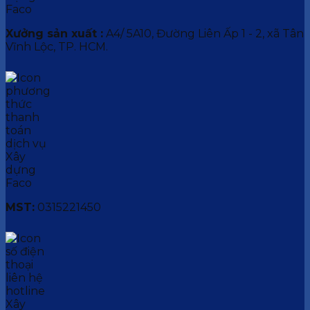
Xưởng sản xuất :
A4/ 5A10, Đường Liên Ấp 1 - 2, xã Tân
Vĩnh Lộc, TP. HCM.
MST:
0315221450