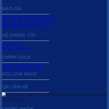
BÁO GIÁ
Báo giá xây dựng phần thô
Báo giá xây dựng hoàn thiện
Báo giá thiết kế kiến trúc
VỀ CHÚNG TÔI
Giới thiệu
Hồ sơ năng lực
CHÍNH SÁCH
Chính sách bảo hành
Chính sách bảo mật
FOLLOW FACO
QR LIÊN HỆ
CHỨNG NHẬN