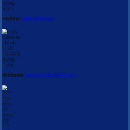
Hotline:
088.9999.032
Website:
www.xaydungfaco.vn