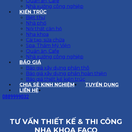
Quán ăn, Cafe
Nhà xưởng công nghiệp
KIẾN TRÚC
Biệt thự
Nhà phố
Nội thất căn hộ
Nha khoa
Cải tạo, sửa chữa
Spa, Thẩm Mỹ Viện
Quán ăn, Cafe
Nhà xưởng công nghiệp
BÁO GIÁ
Báo giá xây dựng phần thô
Báo giá xây dựng phần hoàn thiện
Báo giá thiết kế kiến trúc
CHIA SẺ KINH NGHIỆM
TUYỂN DỤNG
LIÊN HỆ
0889999032
TƯ VẤN THIẾT KẾ & THI CÔNG
NHA KHOA FACO