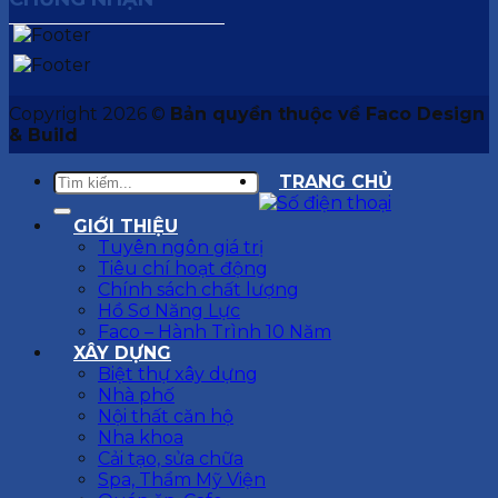
Copyright 2026 ©
Bản quyền thuộc về Faco Design
& Build
TRANG CHỦ
GIỚI THIỆU
Tuyên ngôn giá trị
Tiêu chí hoạt động
Chính sách chất lượng
Hồ Sơ Năng Lực
Faco – Hành Trình 10 Năm
XÂY DỰNG
Biệt thự xây dựng
Nhà phố
Nội thất căn hộ
Nha khoa
Cải tạo, sửa chữa
Spa, Thẩm Mỹ Viện