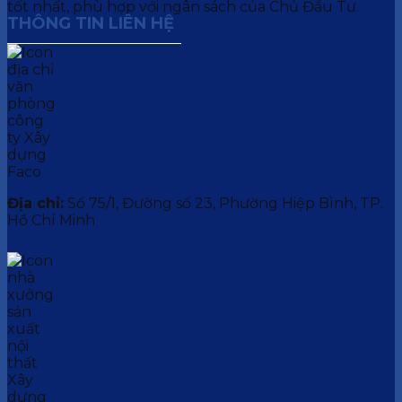
tốt nhất, phù hợp với ngân sách của Chủ Đầu Tư.
THÔNG TIN LIÊN HỆ
Địa chỉ:
Số 75/1, Đường số 23, Phường Hiệp Bình, TP.
Hồ Chí Minh