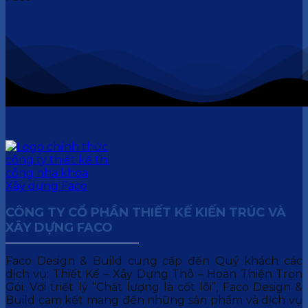
CÔNG TY CỔ PHẦN THIẾT KẾ KIẾN TRÚC VÀ
XÂY DỰNG FACO
Faco Design & Build cung cấp đến Quý khách các
dịch vụ: Thiết Kế – Xây Dựng Thô – Hoàn Thiện Trọn
Gói. Với triết lý “Chất lượng là cốt lõi”, Faco Design &
Build cam kết mang đến những sản phẩm và dịch vụ