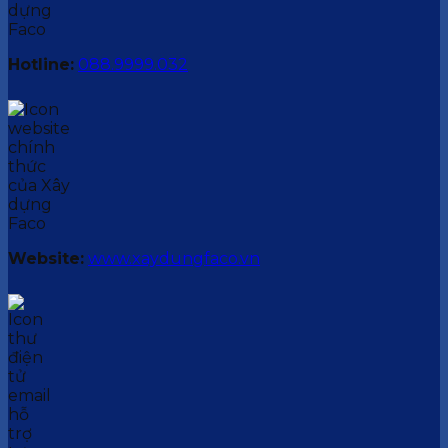
Hotline:
088.9999.032
Website:
www.xaydungfaco.vn