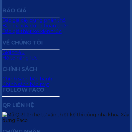
BÁO GIÁ
Báo giá xây dựng phần thô
Báo giá xây dựng hoàn thiện
Báo giá thiết kế kiến trúc
VỀ CHÚNG TÔI
Giới thiệu
Hồ sơ năng lực
CHÍNH SÁCH
Chính sách bảo hành
Chính sách bảo mật
FOLLOW FACO
QR LIÊN HỆ
CHỨNG NHẬN