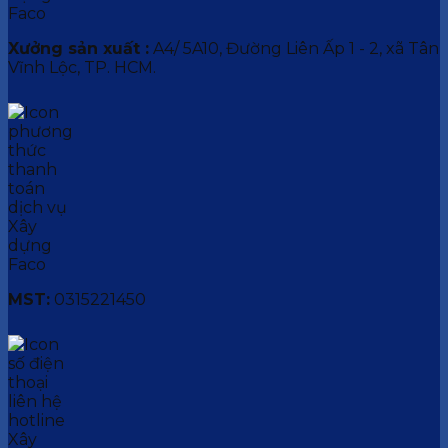
Xưởng sản xuất :
A4/ 5A10, Đường Liên Ấp 1 - 2, xã Tân
Vĩnh Lộc, TP. HCM.
MST:
0315221450