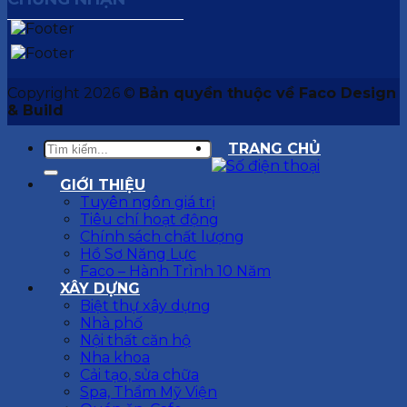
Copyright 2026 ©
Bản quyền thuộc về Faco Design
& Build
TRANG CHỦ
GIỚI THIỆU
Tuyên ngôn giá trị
Tiêu chí hoạt động
Chính sách chất lượng
Hồ Sơ Năng Lực
Faco – Hành Trình 10 Năm
XÂY DỰNG
Biệt thự xây dựng
Nhà phố
Nội thất căn hộ
Nha khoa
Cải tạo, sửa chữa
Spa, Thẩm Mỹ Viện