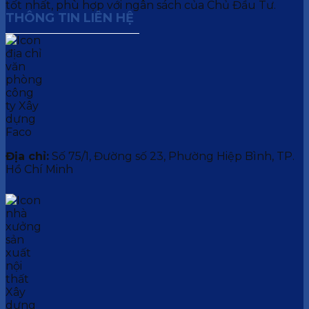
tốt nhất, phù hợp với ngân sách của Chủ Đầu Tư.
THÔNG TIN LIÊN HỆ
Địa chỉ:
Số 75/1, Đường số 23, Phường Hiệp Bình, TP.
Hồ Chí Minh