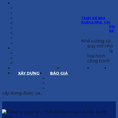
KIẾN TRÚC
BIỆT THỰ
NHÀ PHỐ
NỘI THẤT CĂN HỘ
Thiết Kế Nhà
Xưởng Nhỏ, Chi
NHA KHOA
Phí
CẢI TẠO, SỬA CHỮA
Rẻ
SPA, THẨM MỸ VIỆN
QUÁN ĂN, CAFE
Nhà xưởng có
NHÀ XƯỞNG CÔNG NGHIỆP
quy mô nhỏ
BÁO GIÁ
là
BÁO GIÁ XÂY DỰNG PHẦN THÔ
loại hình
BÁO GIÁ XÂY DỰNG PHẦN HOÀN THIỆN
công trình
BÁO GIÁ THIẾT KẾ KIẾN TRÚC
CHIA SẺ KINH NGHIỆM
TUYỂN DỤNG
LIÊN HỆ
XÂY DỰNG
BÁO GIÁ
XÂY DỰNG PHẦN THÔ
XÂY DỰNG PHẦN HOÀN THIỆN
THIẾT KẾ KIẾN TRÚC
xây dựng được ưa...