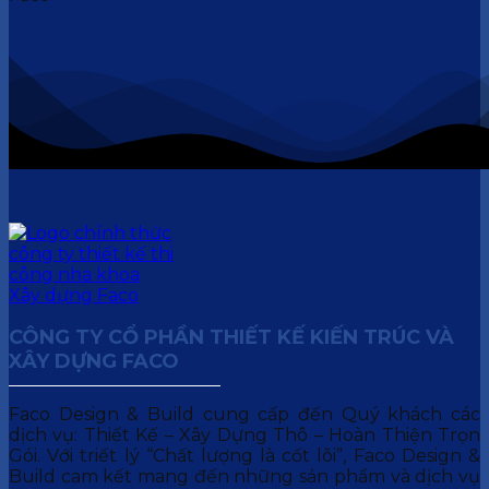
CÔNG TY CỔ PHẦN THIẾT KẾ KIẾN TRÚC VÀ
XÂY DỰNG FACO
Faco Design & Build cung cấp đến Quý khách các
dịch vụ: Thiết Kế – Xây Dựng Thô – Hoàn Thiện Trọn
Gói. Với triết lý “Chất lượng là cốt lõi”, Faco Design &
Build cam kết mang đến những sản phẩm và dịch vụ