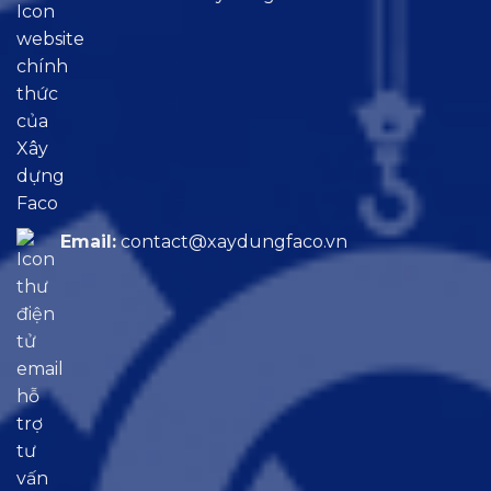
Email:
contact@xaydungfaco.vn