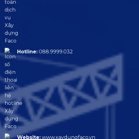
Hotline:
088.9999.032
Website:
www.xaydungfaco.vn